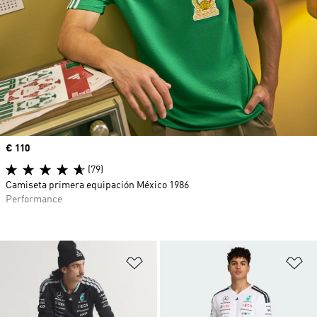
Precio
€ 110
(79)
Camiseta primera equipación México 1986
Performance
Añadir a la lista de deseos
Añ