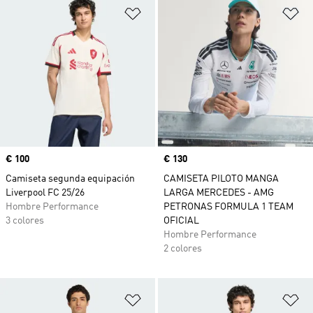
Añadir a la lista de deseos
Añ
Precio
€ 100
Precio
€ 130
Camiseta segunda equipación
CAMISETA PILOTO MANGA
Liverpool FC 25/26
LARGA MERCEDES - AMG
Hombre Performance
PETRONAS FORMULA 1 TEAM
3 colores
OFICIAL
Hombre Performance
2 colores
Añadir a la lista de deseos
Añ