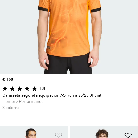
Precio
€ 150
(10)
Camiseta segunda equipación AS Roma 25/26 Oficial
Hombre Performance
3 colores
Añadir a la lista de deseos
Añ