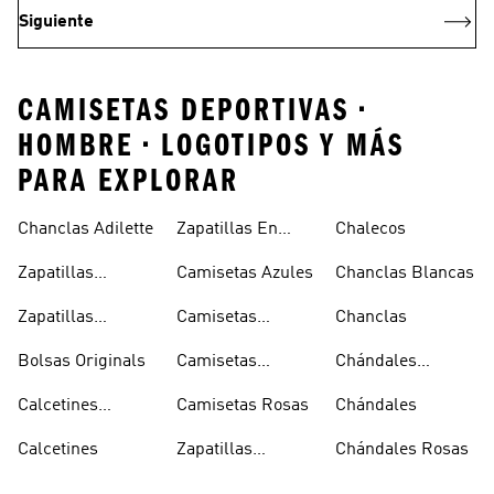
Siguiente
CAMISETAS DEPORTIVAS •
HOMBRE • LOGOTIPOS Y MÁS
PARA EXPLORAR
Chanclas Adilette
Zapatillas En
Chalecos
Oferta
Zapatillas
Camisetas Azules
Chanclas Blancas
Sambas Blancas
Zapatillas
Camisetas
Chanclas
Superstar
Negras
Bolsas Originals
Camisetas
Chándales
Blancas
Originals
Blancos
Calcetines
Camisetas Rosas
Chándales
Tobilleros
Calcetines
Zapatillas
Chándales Rosas
Blancos
Campus