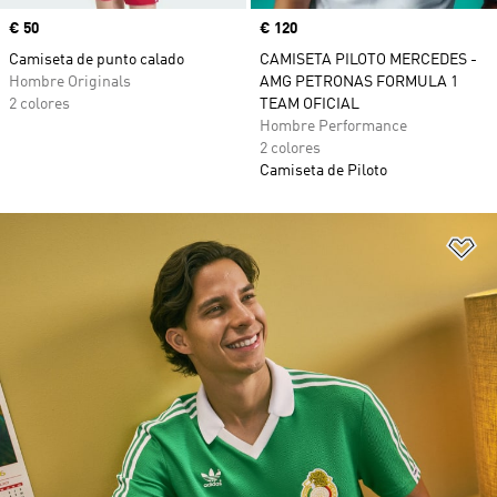
Precio
€ 50
Precio
€ 120
Camiseta de punto calado
CAMISETA PILOTO MERCEDES -
Hombre Originals
AMG PETRONAS FORMULA 1
2 colores
TEAM OFICIAL
Hombre Performance
2 colores
Camiseta de Piloto
Añ