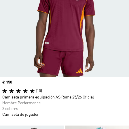
Precio
€ 150
(10)
Camiseta primera equipación AS Roma 25/26 Oficial
Hombre Performance
3 colores
Camiseta de jugador