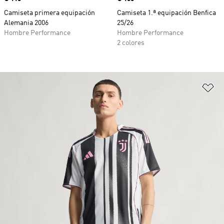
Camiseta primera equipación
Camiseta 1.ª equipación Benfica
Alemania 2006
25/26
Hombre Performance
Hombre Performance
2 colores
Añ