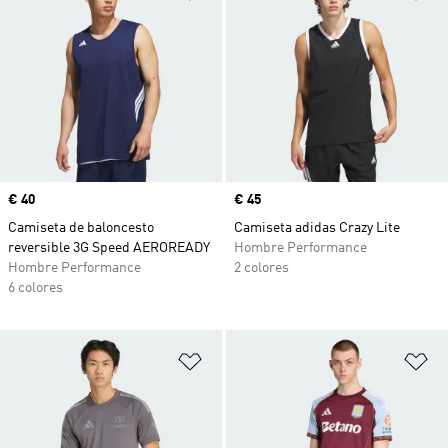
Precio
€ 40
Precio
€ 45
Camiseta de baloncesto
Camiseta adidas Crazy Lite
reversible 3G Speed AEROREADY
Hombre Performance
Hombre Performance
2 colores
6 colores
Añadir a la lista de deseos
Añ