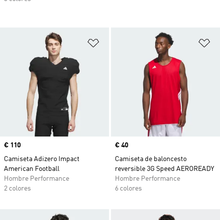
Añadir a la lista de deseos
Añ
Precio
€ 110
Precio
€ 40
Camiseta Adizero Impact
Camiseta de baloncesto
American Football
reversible 3G Speed AEROREADY
Hombre Performance
Hombre Performance
2 colores
6 colores