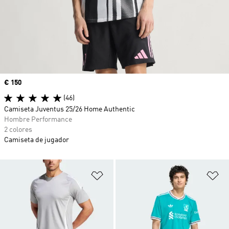
Precio
€ 150
(46)
Camiseta Juventus 25/26 Home Authentic
Hombre Performance
2 colores
Camiseta de jugador
Añadir a la lista de deseos
Añ