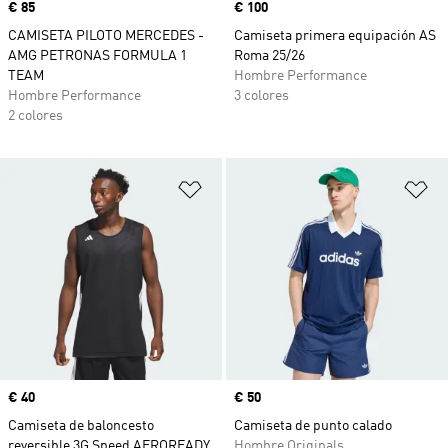
Precio
€ 85
Precio
€ 100
CAMISETA PILOTO MERCEDES -
Camiseta primera equipación AS
AMG PETRONAS FORMULA 1
Roma 25/26
TEAM
Hombre Performance
Hombre Performance
3 colores
2 colores
Añadir a la lista de deseos
Añ
Precio
€ 40
Precio
€ 50
Camiseta de baloncesto
Camiseta de punto calado
reversible 3G Speed AEROREADY
Hombre Originals