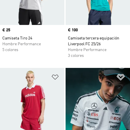
Precio
€ 25
Precio
€ 100
Camiseta Tiro 24
Camiseta tercera equipación
Hombre Performance
Liverpool FC 25/26
5 colores
Hombre Performance
3 colores
Añadir a la lista de deseos
Añ