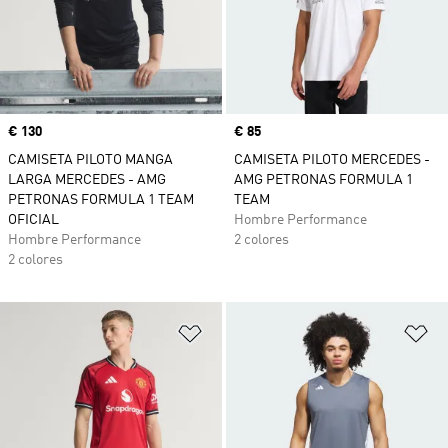
Precio
€ 130
Precio
€ 85
CAMISETA PILOTO MANGA
CAMISETA PILOTO MERCEDES -
LARGA MERCEDES - AMG
AMG PETRONAS FORMULA 1
PETRONAS FORMULA 1 TEAM
TEAM
OFICIAL
Hombre Performance
Hombre Performance
2 colores
2 colores
Añadir a la lista de deseos
Añ