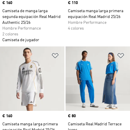
Precio
€ 160
Precio
€ 110
Camiseta de manga larga
Camiseta manga larga primera
segunda equipación Real Madrid
equipación Real Madrid 25/26
Authentic 25/26
Hombre Performance
Hombre Performance
4 colores
2 colores
Camiseta de jugador
Añadir a la lista de deseos
Añ
Precio
€ 160
Precio
€ 80
Camiseta manga larga primera
Camiseta Real Madrid Terrace