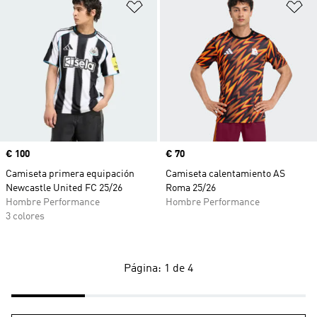
Añadir a la lista de deseos
Añ
Precio
€ 100
Precio
€ 70
Camiseta primera equipación
Camiseta calentamiento AS
Newcastle United FC 25/26
Roma 25/26
Hombre Performance
Hombre Performance
3 colores
Página: 1 de 4