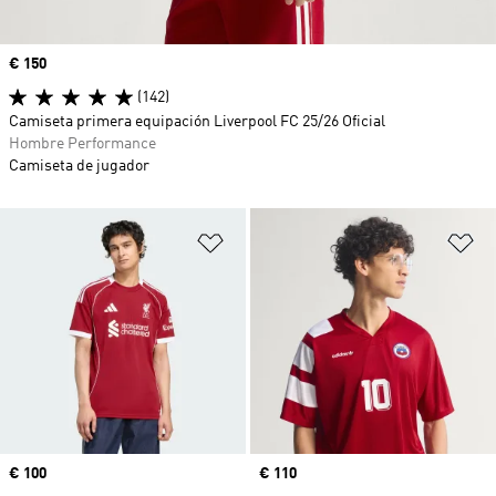
Precio
€ 150
(142)
Camiseta primera equipación Liverpool FC 25/26 Oficial
Hombre Performance
Camiseta de jugador
Añadir a la lista de deseos
Añ
Precio
€ 100
Precio
€ 110