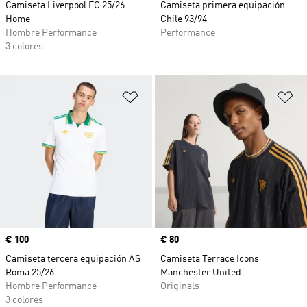
Camiseta Liverpool FC 25/26
Camiseta primera equipación
Home
Chile 93/94
Hombre Performance
Performance
3 colores
Añadir a la lista de deseos
Añ
Precio
€ 100
Precio
€ 80
Camiseta tercera equipación AS
Camiseta Terrace Icons
Roma 25/26
Manchester United
Hombre Performance
Originals
3 colores