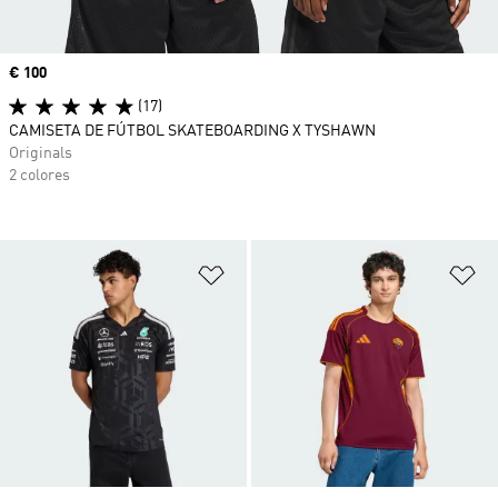
Precio
€ 100
(17)
CAMISETA DE FÚTBOL SKATEBOARDING X TYSHAWN
Originals
2 colores
Añadir a la lista de deseos
Añ