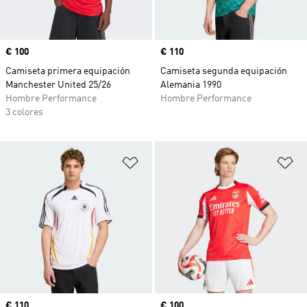
Precio
€ 100
Precio
€ 110
Camiseta primera equipación
Camiseta segunda equipación
Manchester United 25/26
Alemania 1990
Hombre Performance
Hombre Performance
3 colores
Añadir a la lista de deseos
Añ
Precio
€ 110
Precio
€ 100