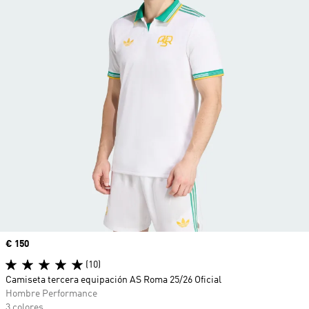
Precio
€ 150
(10)
Camiseta tercera equipación AS Roma 25/26 Oficial
Hombre Performance
3 colores