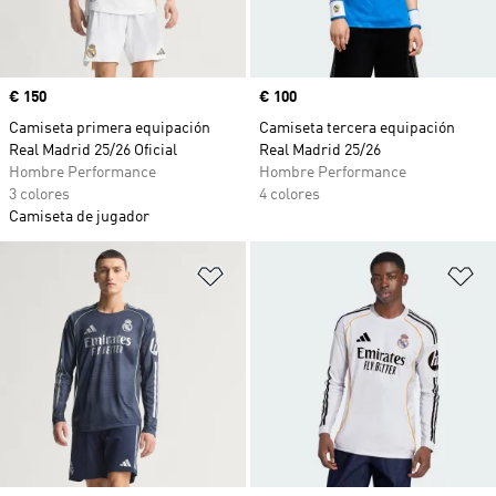
Precio
€ 150
Precio
€ 100
Camiseta primera equipación
Camiseta tercera equipación
Real Madrid 25/26 Oficial
Real Madrid 25/26
Hombre Performance
Hombre Performance
3 colores
4 colores
Camiseta de jugador
Añadir a la lista de deseos
Añ