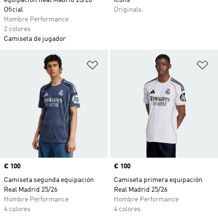
equipación Real Madrid 25/26
Icons
Oficial
Originals
Hombre Performance
2 colores
Camiseta de jugador
Añadir a la lista de deseos
Añ
Precio
€ 100
Precio
€ 100
Camiseta segunda equipación
Camiseta primera equipación
Real Madrid 25/26
Real Madrid 25/26
Hombre Performance
Hombre Performance
4 colores
4 colores