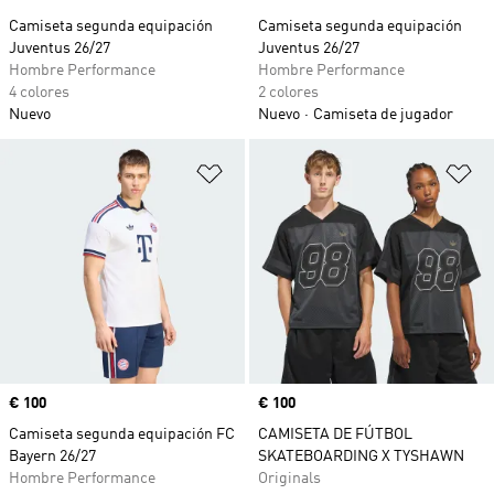
Camiseta segunda equipación
Camiseta segunda equipación
Juventus 26/27
Juventus 26/27
Hombre Performance
Hombre Performance
4 colores
2 colores
Nuevo
Nuevo
Camiseta de jugador
Añadir a la lista de deseos
Añ
Precio
€ 100
Precio
€ 100
Camiseta segunda equipación FC
CAMISETA DE FÚTBOL
Bayern 26/27
SKATEBOARDING X TYSHAWN
Hombre Performance
Originals