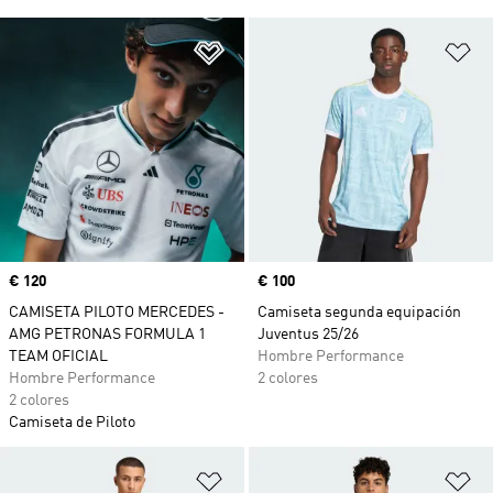
Añadir a la lista de deseos
Añ
Precio
€ 120
Precio
€ 100
CAMISETA PILOTO MERCEDES -
Camiseta segunda equipación
AMG PETRONAS FORMULA 1
Juventus 25/26
TEAM OFICIAL
Hombre Performance
Hombre Performance
2 colores
2 colores
Camiseta de Piloto
Añadir a la lista de deseos
Añ