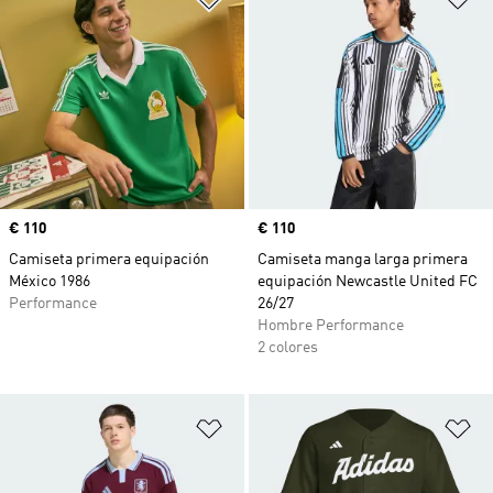
Precio
€ 110
Precio
€ 110
Camiseta primera equipación
Camiseta manga larga primera
México 1986
equipación Newcastle United FC
Performance
26/27
Hombre Performance
2 colores
Añadir a la lista de deseos
Añ