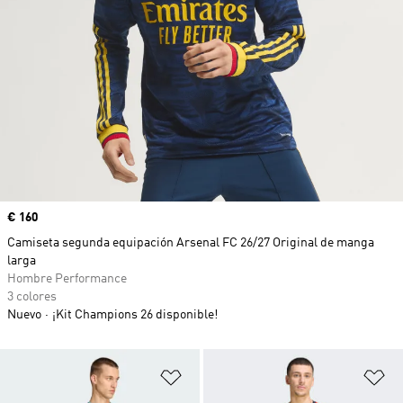
Precio
€ 160
Camiseta segunda equipación Arsenal FC 26/27 Original de manga
larga
Hombre Performance
3 colores
Nuevo
¡Kit Champions 26 disponible!
Añadir a la lista de deseos
Añ