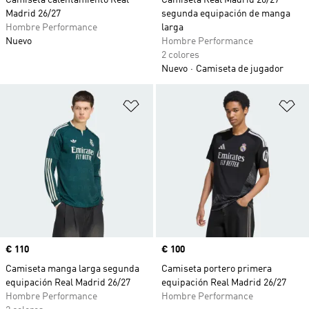
Camiseta calentamiento Real
Camiseta Real Madrid 26/27
Madrid 26/27
segunda equipación de manga
Hombre Performance
larga
Nuevo
Hombre Performance
2 colores
Nuevo
Camiseta de jugador
Añadir a la lista de deseos
Añ
Precio
€ 110
Precio
€ 100
Camiseta manga larga segunda
Camiseta portero primera
equipación Real Madrid 26/27
equipación Real Madrid 26/27
Hombre Performance
Hombre Performance