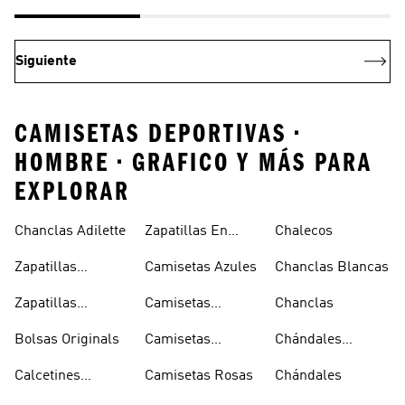
Siguiente
CAMISETAS DEPORTIVAS •
HOMBRE • GRAFICO Y MÁS PARA
EXPLORAR
Chanclas Adilette
Zapatillas En
Chalecos
Oferta
Zapatillas
Camisetas Azules
Chanclas Blancas
Sambas Blancas
Zapatillas
Camisetas
Chanclas
Superstar
Negras
Bolsas Originals
Camisetas
Chándales
Blancas
Originals
Blancos
Calcetines
Camisetas Rosas
Chándales
Tobilleros