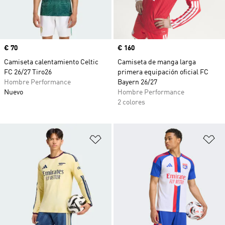
Precio
€ 70
Precio
€ 160
Camiseta calentamiento Celtic
Camiseta de manga larga
FC 26/27 Tiro26
primera equipación oficial FC
Hombre Performance
Bayern 26/27
Nuevo
Hombre Performance
2 colores
Añadir a la lista de deseos
Añ