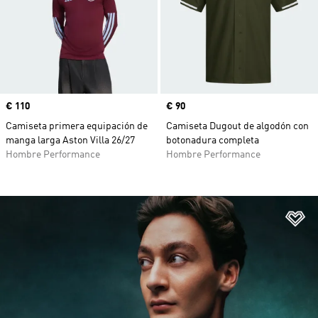
Precio
€ 110
Precio
€ 90
Camiseta primera equipación de
Camiseta Dugout de algodón con
manga larga Aston Villa 26/27
botonadura completa
Hombre Performance
Hombre Performance
Añ