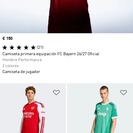
Precio
€ 150
(21)
Camiseta primera equipación FC Bayern 26/27 Oficial
Hombre Performance
2 colores
Camiseta de jugador
Añadir a la lista de deseos
Añ