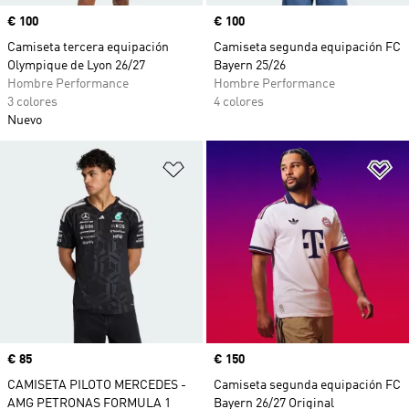
Precio
€ 100
Precio
€ 100
Camiseta tercera equipación
Camiseta segunda equipación FC
Olympique de Lyon 26/27
Bayern 25/26
Hombre Performance
Hombre Performance
3 colores
4 colores
Nuevo
Añadir a la lista de deseos
Añ
Precio
€ 85
Precio
€ 150
CAMISETA PILOTO MERCEDES -
Camiseta segunda equipación FC
AMG PETRONAS FORMULA 1
Bayern 26/27 Original