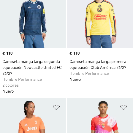
Precio
€ 110
Precio
€ 110
Camiseta manga larga segunda
Camiseta manga larga primera
equipación Newcastle United FC
equipación Club América 26/27
26/27
Hombre Performance
Hombre Performance
Nuevo
2 colores
Nuevo
Añadir a la lista de deseos
Añ