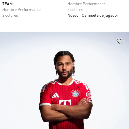
TEAM
Hombre Performance
Hombre Performance
2 colores
2 colores
Nuevo
Camiseta de jugador
Añ