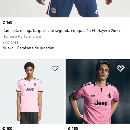
Precio
€ 160
Camiseta manga larga oficial segunda equipación FC Bayern 26/27
Hombre Performance
2 colores
Nuevo
Camiseta de jugador
Añadir a la lista de deseos
Añ
Precio
€ 100
Precio
€ 150