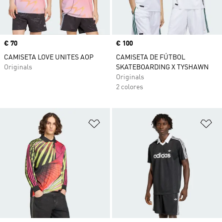
Precio
€ 70
Precio
€ 100
CAMISETA LOVE UNITES AOP
CAMISETA DE FÚTBOL
Originals
SKATEBOARDING X TYSHAWN
Originals
2 colores
Añadir a la lista de deseos
Añ