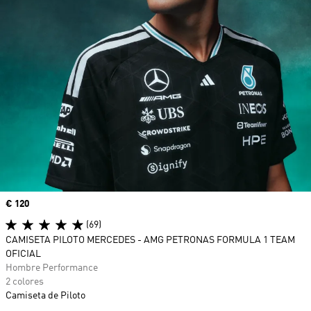
Precio
€ 120
(69)
CAMISETA PILOTO MERCEDES - AMG PETRONAS FORMULA 1 TEAM
OFICIAL
Hombre Performance
2 colores
Camiseta de Piloto