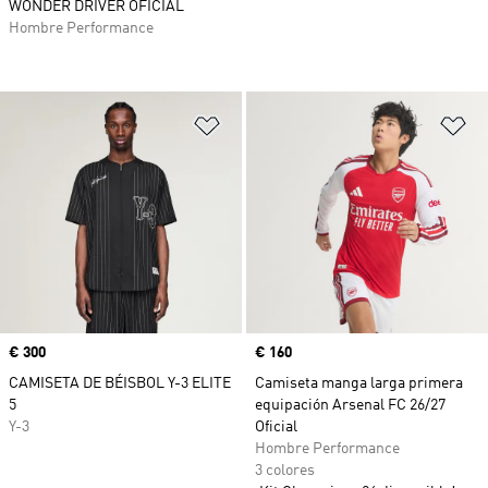
WONDER DRIVER OFICIAL
Hombre Performance
Añadir a la lista de deseos
Añ
Precio
€ 300
Precio
€ 160
CAMISETA DE BÉISBOL Y-3 ELITE
Camiseta manga larga primera
5
equipación Arsenal FC 26/27
Y-3
Oficial
Hombre Performance
3 colores