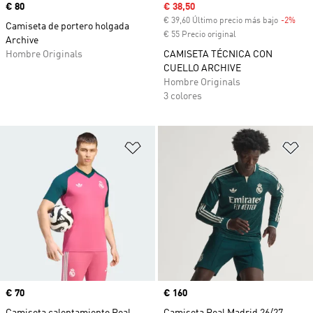
Precio
€ 80
Precio de venta
€ 38,50
€ 39,60 Último precio más bajo
-2%
Desc
Camiseta de portero holgada
€ 55 Precio original
Archive
Hombre Originals
CAMISETA TÉCNICA CON
CUELLO ARCHIVE
Hombre Originals
3 colores
Añadir a la lista de deseos
Añ
Precio
€ 70
Precio
€ 160