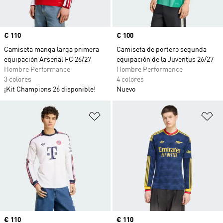
Precio
€ 110
Precio
€ 100
Camiseta manga larga primera
Camiseta de portero segunda
equipación Arsenal FC 26/27
equipación de la Juventus 26/27
Hombre Performance
Hombre Performance
3 colores
4 colores
¡Kit Champions 26 disponible!
Nuevo
Añadir a la lista de deseos
Añ
Precio
€ 110
Precio
€ 110