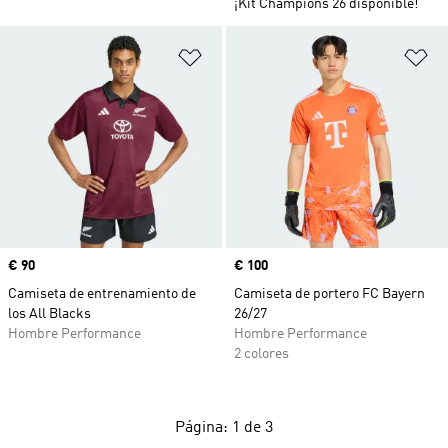
¡Kit Champions 26 disponible!
Añadir a la lista de deseos
Añ
Precio
€ 90
Precio
€ 100
Camiseta de entrenamiento de
Camiseta de portero FC Bayern
los All Blacks
26/27
Hombre Performance
Hombre Performance
2 colores
Página: 1 de 3