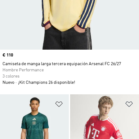
Precio
€ 110
Camiseta de manga larga tercera equipación Arsenal FC 26/27
Hombre Performance
3 colores
Nuevo
¡Kit Champions 26 disponible!
Añadir a la lista de deseos
Añ