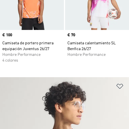
Precio
€ 100
Precio
€ 70
Camiseta de portero primera
Camiseta calentamiento SL
equipación Juventus 26/27
Benfica 26/27
Hombre Performance
Hombre Performance
4 colores
Añ