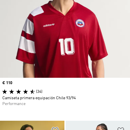
Precio
€ 110
(34)
Camiseta primera equipación Chile 93/94
Performance
Añadir a la lista de deseos
Añ