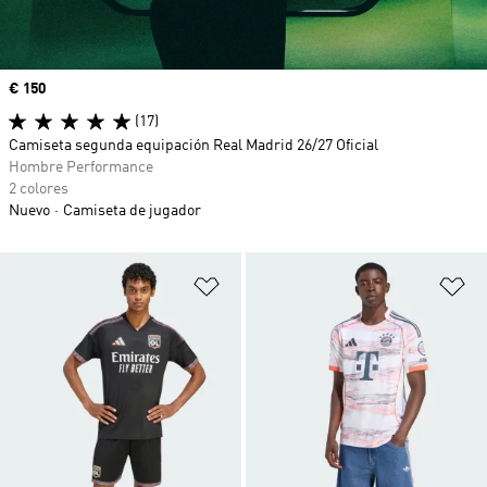
Precio
€ 150
(17)
Camiseta segunda equipación Real Madrid 26/27 Oficial
Hombre Performance
2 colores
Nuevo
Camiseta de jugador
Añadir a la lista de deseos
Añ