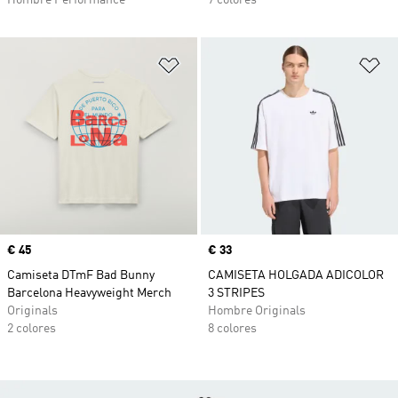
Hombre Performance
7 colores
Añadir a la lista de deseos
Añ
Precio
€ 45
Precio
€ 33
Camiseta DTmF Bad Bunny
CAMISETA HOLGADA ADICOLOR
Barcelona Heavyweight Merch
3 STRIPES
Originals
Hombre Originals
2 colores
8 colores