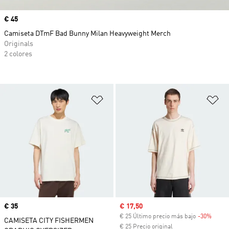
Precio
€ 45
Camiseta DTmF Bad Bunny Milan Heavyweight Merch
Originals
2 colores
Añadir a la lista de deseos
Añ
Precio
€ 35
Precio de venta
€ 17,50
€ 25 Último precio más bajo
-30%
Descu
CAMISETA CITY FISHERMEN
€ 25 Precio original