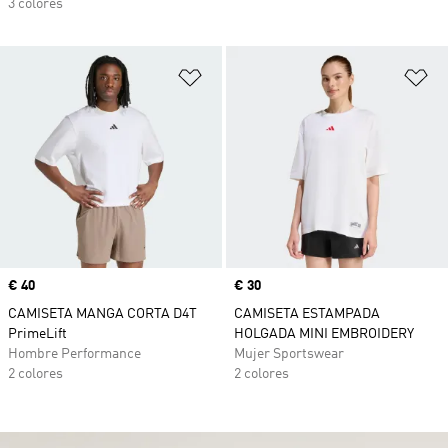
3 colores
Añadir a la lista de deseos
Añ
Precio
€ 40
Precio
€ 30
CAMISETA MANGA CORTA D4T
CAMISETA ESTAMPADA
PrimeLift
HOLGADA MINI EMBROIDERY
Hombre Performance
Mujer Sportswear
2 colores
2 colores