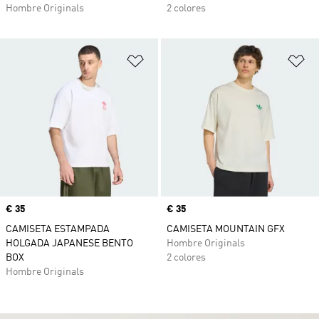
Hombre Originals
2 colores
Añadir a la lista de deseos
Añ
Precio
€ 35
Precio
€ 35
CAMISETA ESTAMPADA
CAMISETA MOUNTAIN GFX
HOLGADA JAPANESE BENTO
Hombre Originals
BOX
2 colores
Hombre Originals