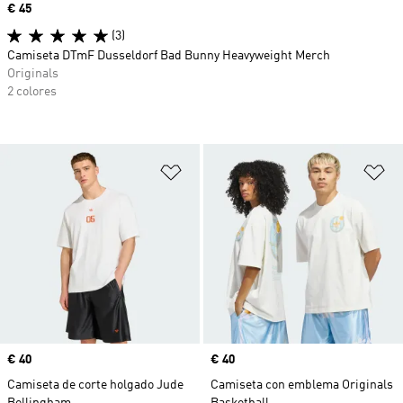
Precio
€ 45
(3)
Camiseta DTmF Dusseldorf Bad Bunny Heavyweight Merch
Originals
2 colores
Añadir a la lista de deseos
Añ
Precio
€ 40
Precio
€ 40
Camiseta de corte holgado Jude
Camiseta con emblema Originals