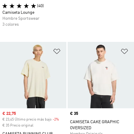
(40)
Camiseta Lounge
Hombre Sportswear
3 colores
Añadir a la lista de deseos
Añ
Precio de venta
€ 22,75
Precio
€ 35
€ 23,45 Último precio más bajo
-2%
Descuento
CAMISETA CAKE GRAPHIC
€ 35 Precio original
OVERSIZED