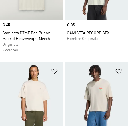
Precio
€ 45
Precio
€ 35
Camiseta DTmF Bad Bunny
CAMISETA RECORD GFX
Madrid Heavyweight Merch
Hombre Originals
Originals
2 colores
Añadir a la lista de deseos
Añ