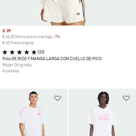
Precio de venta
€ 39
€ 42,25 Último precio más bajo
-7%
Descuento
€ 65 Precio original
(32)
Polo DE RIZO Y MANGA LARGA CON CUELLO DE PICO
Mujer Originals
4 colores
Añadir a la lista de deseos
Añ