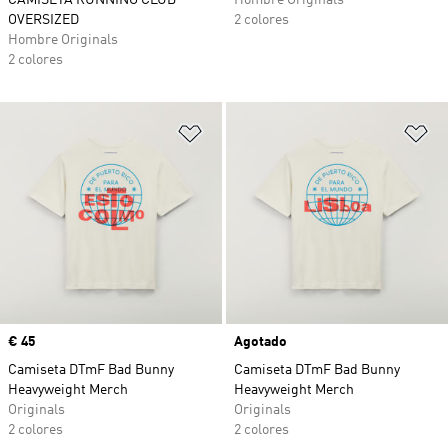
CAMISETA RUNNING CLUB
Hombre Originals
OVERSIZED
2 colores
Hombre Originals
2 colores
Añadir a la lista de deseos
Añ
Precio
€ 45
Agotado
Camiseta DTmF Bad Bunny
Camiseta DTmF Bad Bunny
Heavyweight Merch
Heavyweight Merch
Originals
Originals
2 colores
2 colores