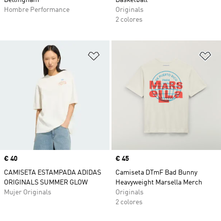
Bellingham
Basketball
Hombre Performance
Originals
2 colores
Añadir a la lista de deseos
Añ
Precio
€ 40
Precio
€ 45
CAMISETA ESTAMPADA ADIDAS
Camiseta DTmF Bad Bunny
ORIGINALS SUMMER GLOW
Heavyweight Marsella Merch
Mujer Originals
Originals
2 colores