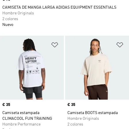
CAMISETA DE MANGA LARGA ADIDAS EQUIPMENT ESSENTIALS
Hombre Originals
2 colores
Nuevo
Añadir a la lista de deseos
Añ
Precio
€ 35
Precio
€ 35
Camiseta estampada
Camiseta BOOTS estampada
CLIMACOOL FUN TRAINING
Hombre Originals
Hombre Performance
2 colores