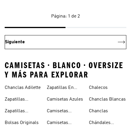
Página: 1 de 2
Siguiente
CAMISETAS • BLANCO • OVERSIZE
Y MÁS PARA EXPLORAR
Chanclas Adilette
Zapatillas En
Chalecos
Oferta
Zapatillas
Camisetas Azules
Chanclas Blancas
Sambas Blancas
Zapatillas
Camisetas
Chanclas
Superstar
Negras
Bolsas Originals
Camisetas
Chándales
Blancas
Originals
Blancos