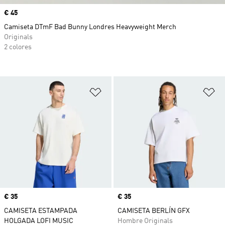
Precio
€ 45
Camiseta DTmF Bad Bunny Londres Heavyweight Merch
Originals
2 colores
Añadir a la lista de deseos
Añ
Precio
€ 35
Precio
€ 35
CAMISETA ESTAMPADA
CAMISETA BERLÍN GFX
HOLGADA LOFI MUSIC
Hombre Originals