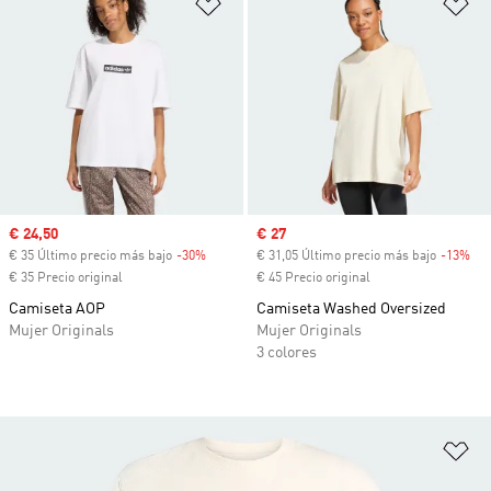
Añadir a la lista de deseos
Añ
Precio de venta
€ 24,50
Precio de venta
€ 27
€ 35 Último precio más bajo
-30%
Descuento
€ 31,05 Último precio más bajo
-13%
Des
€ 35 Precio original
€ 45 Precio original
Camiseta AOP
Camiseta Washed Oversized
Mujer Originals
Mujer Originals
3 colores
Añ