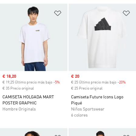
Añadir a la lista de deseos
Añ
Precio de venta
€ 18,20
Precio de venta
€ 20
€ 19,25 Último precio más bajo
-5%
Descuento
€ 25 Último precio más bajo
-20%
Descu
€ 35 Precio original
€ 25 Precio original
CAMISETA HOLGADA MART
Camiseta Future Icons Logo
POSTER GRAPHIC
Piqué
Hombre Originals
Niños Sportswear
6 colores