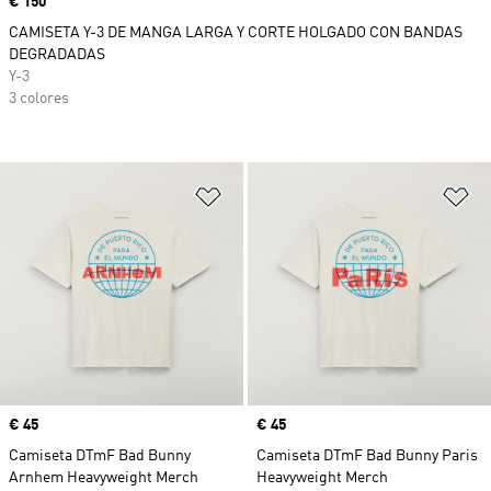
Precio
€ 150
CAMISETA Y-3 DE MANGA LARGA Y CORTE HOLGADO CON BANDAS
DEGRADADAS
Y-3
3 colores
Añadir a la lista de deseos
Añ
Precio
€ 45
Precio
€ 45
Camiseta DTmF Bad Bunny
Camiseta DTmF Bad Bunny Paris
Arnhem Heavyweight Merch
Heavyweight Merch