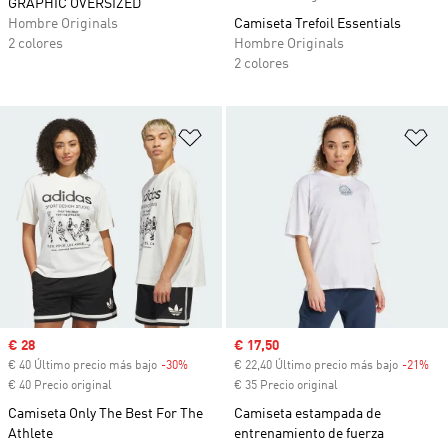
GRAPHIC OVERSIZED
Hombre Originals
Camiseta Trefoil Essentials
2 colores
Hombre Originals
2 colores
Añadir a la lista de deseos
Añ
Precio de venta
€ 28
Precio de venta
€ 17,50
€ 40 Último precio más bajo
-30%
Descuento
€ 22,40 Último precio más bajo
-21%
Des
€ 40 Precio original
€ 35 Precio original
Camiseta Only The Best For The
Camiseta estampada de
Athlete
entrenamiento de fuerza