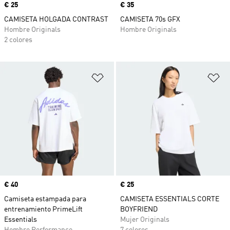
Precio
€ 25
Precio
€ 35
CAMISETA HOLGADA CONTRAST
CAMISETA 70s GFX
Hombre Originals
Hombre Originals
2 colores
Añadir a la lista de deseos
Añ
Precio
€ 40
Precio
€ 25
Camiseta estampada para
CAMISETA ESSENTIALS CORTE
entrenamiento PrimeLift
BOYFRIEND
Essentials
Mujer Originals