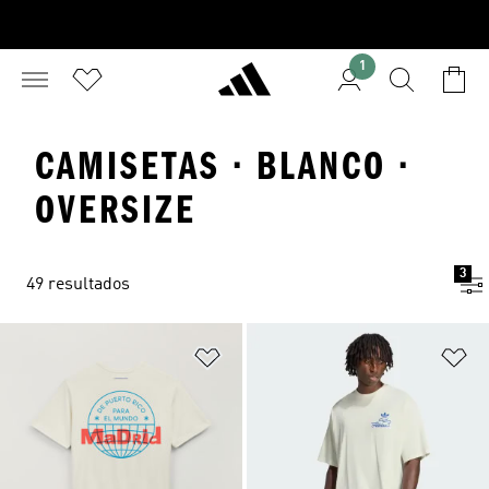
1
CAMISETAS · BLANCO ·
OVERSIZE
3
49 resultados
Añadir a la lista de deseos
Añ