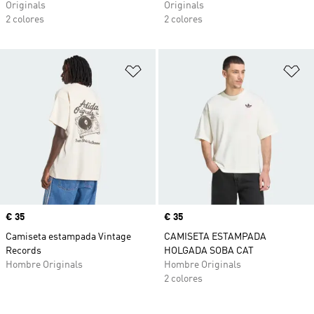
Originals
Originals
2 colores
2 colores
Añadir a la lista de deseos
Añ
Precio
€ 35
Precio
€ 35
Camiseta estampada Vintage
CAMISETA ESTAMPADA
Records
HOLGADA SOBA CAT
Hombre Originals
Hombre Originals
2 colores