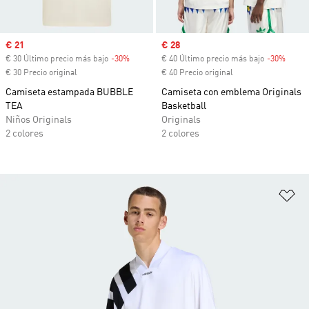
Precio de venta
€ 21
Precio de venta
€ 28
€ 30 Último precio más bajo
-30%
Descuento
€ 40 Último precio más bajo
-30%
Descu
€ 30 Precio original
€ 40 Precio original
Camiseta estampada BUBBLE
Camiseta con emblema Originals
TEA
Basketball
Niños Originals
Originals
2 colores
2 colores
Añ