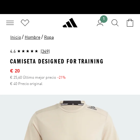
1
/
/
Inicio
Hombre
Ropa
4.6
(349)
CAMISETA DESIGNED FOR TRAINING
Precio rebajado
€ 20
€ 25,60 Último mejor precio
-21%
Descuento
€ 40 Precio original