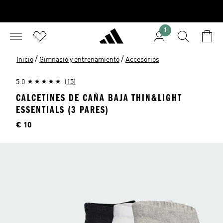
1
/
/
Inicio
Gimnasio y entrenamiento
Accesorios
5.0
(15)
CALCETINES DE CAÑA BAJA THIN&LIGHT
ESSENTIALS (3 PARES)
Precio
€ 10