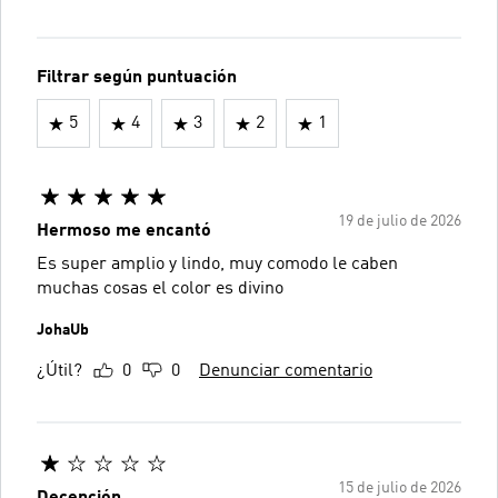
Filtrar según puntuación
5
4
3
2
1
19 de julio de 2026
Hermoso me encantó
Es super amplio y lindo, muy comodo le caben
muchas cosas el color es divino
JohaUb
¿Útil?
0
0
Denunciar comentario
15 de julio de 2026