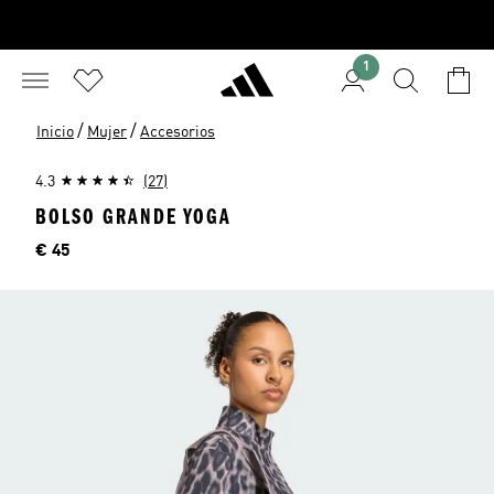
1
/
/
Inicio
Mujer
Accesorios
4.3
(27)
BOLSO GRANDE YOGA
Precio
€ 45