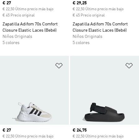
Precio actual
€ 27
Precio actual
€ 29,25
€ 22,50 Último precio más bajo
€ 22,50 Último precio más bajo
€ 45 Precio original
€ 45 Precio original
Zapatilla Adifom 70s Comfort
Zapatilla Adifom 70s Comfort
Closure Elastic Laces (Bebé)
Closure Elastic Laces (Bebé)
Niños Originals
Niños Originals
5 colores
5 colores
Añadir a la lista de deseos
Añ
Precio actual
€ 27
Precio actual
€ 24,75
€ 22,50 Último precio más bajo
€ 22,50 Último precio más bajo