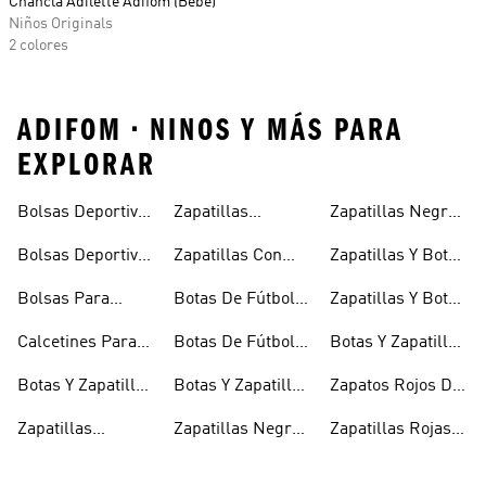
Chancla Adilette Adifom (Bebé)
Niños Originals
2 colores
ADIFOM • NINOS Y MÁS PARA
EXPLORAR
Bolsas Deportivas
Zapatillas
Zapatillas Negras
Niñas
Para Niñas
Blancas Para
Para Niños
Bolsas Deportivas
Zapatillas Con
Zapatillas Y Botas
Niños
Para Niños
Cierre Adherente
Para Niñas Bebés
Bolsas Para
Botas De Fútbol
Zapatillas Y Botas
Niños
Niños
Para Niñas
De Bebé Y Niño
Calcetines Para
Botas De Fútbol
Botas Y Zapatillas
Niños
Para Niños
Para Niños
Botas Y Zapatillas
Botas Y Zapatillas
Zapatos Rojos De
Para Bebés
De Fútbol Para
Niña
Zapatillas
Zapatillas Negras
Zapatillas Rojas
Niños
Blancas Para
Para Niñas
Para Niños