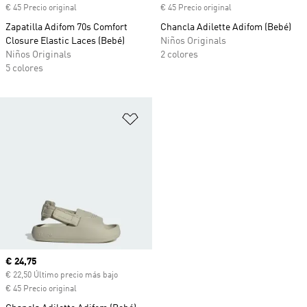
€ 45 Precio original
€ 45 Precio original
Zapatilla Adifom 70s Comfort
Chancla Adilette Adifom (Bebé)
Closure Elastic Laces (Bebé)
Niños Originals
Niños Originals
2 colores
5 colores
Añadir a la lista de deseos
Precio actual
€ 24,75
€ 22,50 Último precio más bajo
€ 45 Precio original