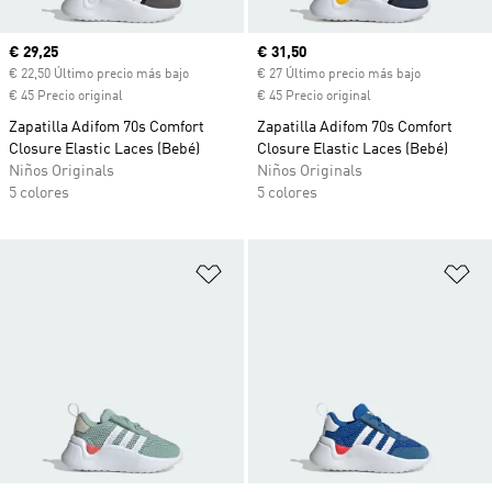
Precio actual
€ 29,25
Precio actual
€ 31,50
€ 22,50 Último precio más bajo
€ 27 Último precio más bajo
€ 45 Precio original
€ 45 Precio original
Zapatilla Adifom 70s Comfort
Zapatilla Adifom 70s Comfort
Closure Elastic Laces (Bebé)
Closure Elastic Laces (Bebé)
Niños Originals
Niños Originals
5 colores
5 colores
Añadir a la lista de deseos
Añ