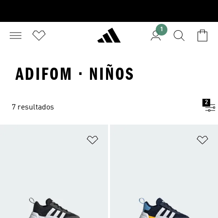
1
ADIFOM · NIÑOS
2
7 resultados
Añadir a la lista de deseos
Añ