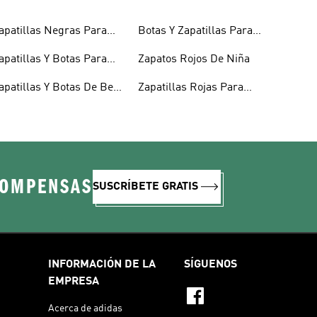
apatillas Negras Para
Botas Y Zapatillas Para
iños
Niños
apatillas Y Botas Para
Zapatos Rojos De Niña
iñas Bebés
apatillas Y Botas De Bebé
Zapatillas Rojas Para
 Niño
Niños
COMPENSAS
SUSCRÍBETE GRATIS
INFORMACIÓN DE LA
SÍGUENOS
EMPRESA
Acerca de adidas