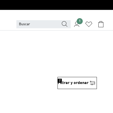
1
2
Filtrar y ordenar