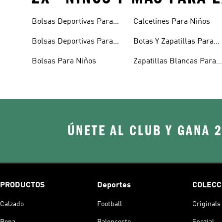
Bolsas Deportivas Para
Calcetines Para Niños
Niñas
Bolsas Deportivas Para
Botas Y Zapatillas Para
Niños
Bebés
Bolsas Para Niños
Zapatillas Blancas Para
Niñas
ÚNETE AL CLUB Y GANA 
PRODUCTOS
Deportes
COLECC
Calzado
Football
Originals
Ropa
Baloncesto
Spezial