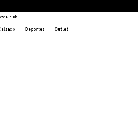
ete al club
Calzado
Deportes
Outlet
sta de deseos