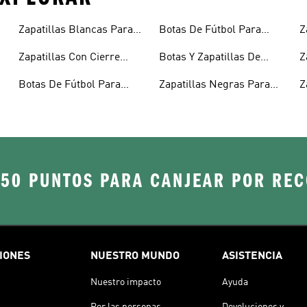
Zapatillas Blancas Para
Botas De Fútbol Para
Z
Niños
Niños
N
Zapatillas Con Cierre
Botas Y Zapatillas De
Z
Adherente Niños
Fútbol Para Niños
N
Botas De Fútbol Para
Zapatillas Negras Para
Z
Niñas
Niñas
Y
250 PUNTOS PARA CANJEAR POR RE
IONES
NUESTRO MUNDO
ASISTENCIA
Nuestro impacto
Ayuda
Por las personas
Devoluciones y