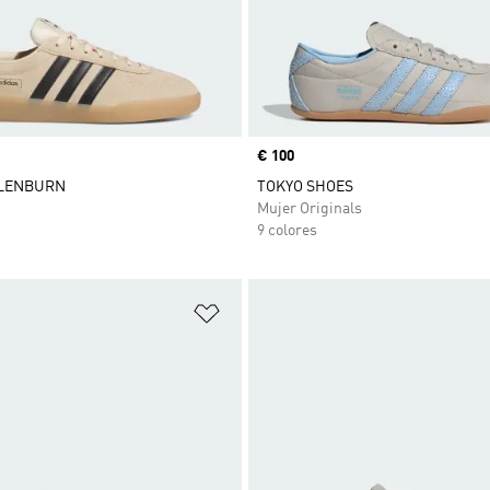
Precio
€ 100
 GLENBURN
TOKYO SHOES
Mujer Originals
9 colores
sta de deseos
Añadir a la lista de deseos