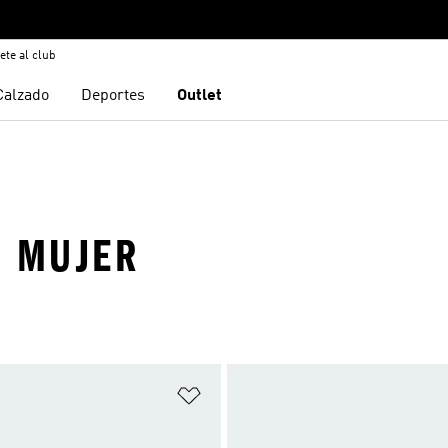
ete al club
Calzado
Deportes
Outlet
· MUJER
sta de deseos
Añadir a la lista de deseos