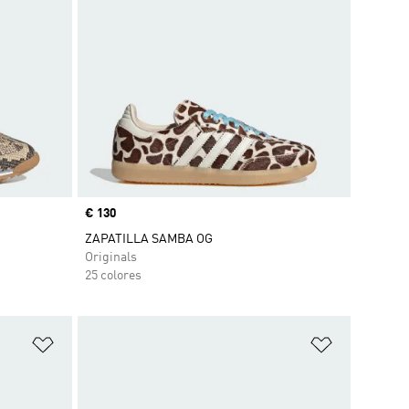
Precio
€ 130
ZAPATILLA SAMBA OG
Originals
25 colores
Añadir a la lista de deseos
Añadir a la