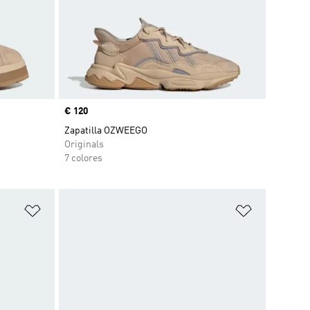
Precio
€ 120
Zapatilla OZWEEGO
Originals
7 colores
Añadir a la lista de deseos
Añadir a la