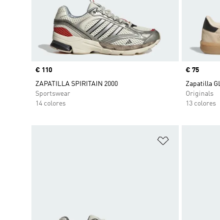
Precio
€ 110
Precio
€ 75
ZAPATILLA SPIRITAIN 2000
Zapatilla
Sportswear
Originals
14 colores
13 colores
Añadir a la li