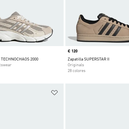
Precio
€ 120
 TECHNOCHAOS 2000
Zapatilla SUPERSTAR II
tswear
Originals
28 colores
sta de deseos
Añadir a la lista de deseos