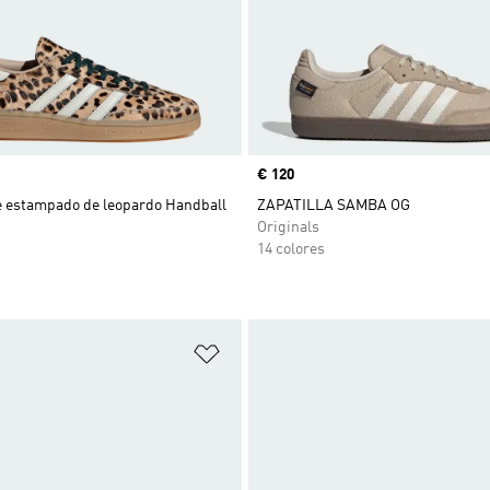
Precio
€ 120
de estampado de leopardo Handball
ZAPATILLA SAMBA OG
Originals
14 colores
sta de deseos
Añadir a la lista de deseos