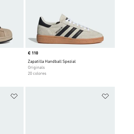
Precio
€ 110
Zapatilla Handball Spezial
Originals
20 colores
Añadir a la lista de deseos
Añadir a la