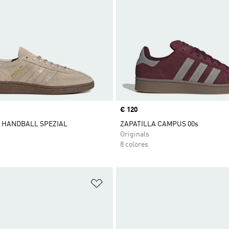
Precio
€ 120
 HANDBALL SPEZIAL
ZAPATILLA CAMPUS 00s
Originals
8 colores
sta de deseos
Añadir a la lista de deseos