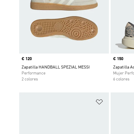
Precio
€ 120
Precio
€ 150
Zapatilla HANDBALL SPEZIAL MESSI
Zapatilla A
Performance
Mujer Perf
2 colores
6 colores
Añadir a la li