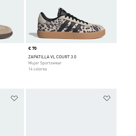
Precio
€ 70
ZAPATILLA VL COURT 3.0
Mujer Sportswear
14 colores
Añadir a la lista de deseos
Añadir a la