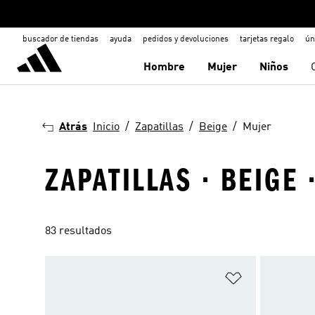
buscador de tiendas
ayuda
pedidos y devoluciones
tarjetas regalo
ún
Hombre
Mujer
Niños
Atrás
Inicio
Zapatillas
Beige
Mujer
ZAPATILLAS · BEIGE 
83 resultados
Añadir a la li