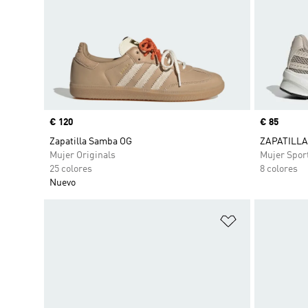
Precio
€ 120
Precio
€ 85
Zapatilla Samba OG
ZAPATILLA
Mujer Originals
Mujer Spor
25 colores
8 colores
Nuevo
Añadir a la li