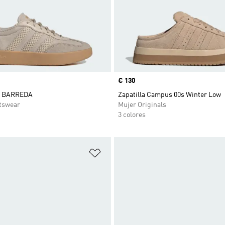
Precio
€ 130
A BARREDA
Zapatilla Campus 00s Winter Low
tswear
Mujer Originals
3 colores
sta de deseos
Añadir a la lista de deseos