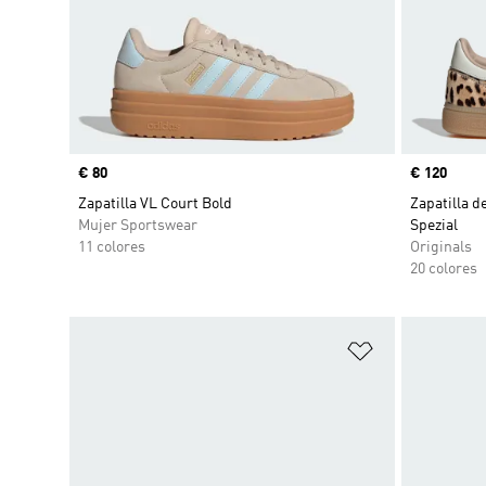
Precio
€ 80
Precio
€ 120
Zapatilla VL Court Bold
Zapatilla 
Mujer Sportswear
Spezial
11 colores
Originals
20 colores
Añadir a la li