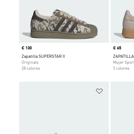
Precio
€ 130
Precio
€ 65
Zapatilla SUPERSTAR II
ZAPATILL
Originals
Mujer Spor
28 colores
5 colores
Añadir a la li