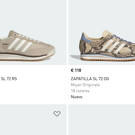
Precio
€ 110
SL 72 RS
ZAPATILLA SL 72 OG
Mujer Originals
18 colores
Nuevo
sta de deseos
Añadir a la lista de deseos