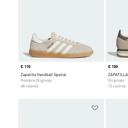
Precio
€ 110
Precio
€ 100
Zapatilla Handball Spezial
ZAPATILLA 
Hombre Originals
Originals
48 colores
13 colores
Añadir a la li