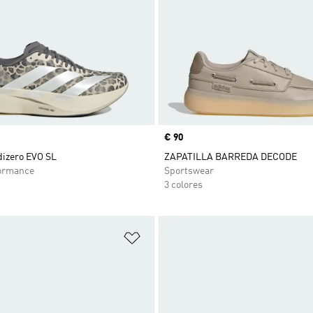
Precio
€ 90
dizero EVO SL
ZAPATILLA BARREDA DECODE
ormance
Sportswear
3 colores
sta de deseos
Añadir a la lista de deseos