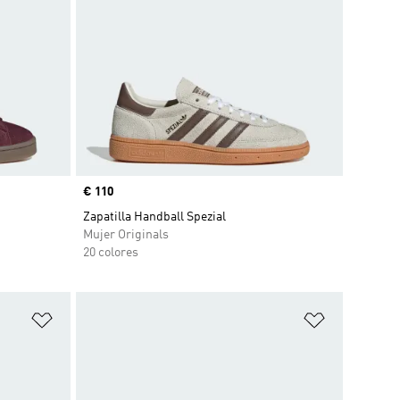
Precio
€ 110
Zapatilla Handball Spezial
Mujer Originals
20 colores
Añadir a la lista de deseos
Añadir a la