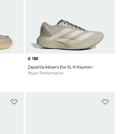
Precio
€ 150
Zapatilla Adizero Evo SL H.Koumori
Mujer Performance
Añadir a la lista de deseos
Añadir a la