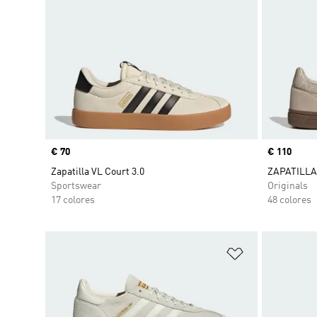
Precio
€ 70
Precio
€ 110
Zapatilla VL Court 3.0
ZAPATILLA
Sportswear
Originals
17 colores
48 colores
Añadir a la li