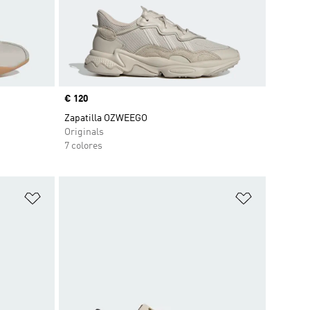
Precio
€ 120
Zapatilla OZWEEGO
Originals
7 colores
Añadir a la lista de deseos
Añadir a la