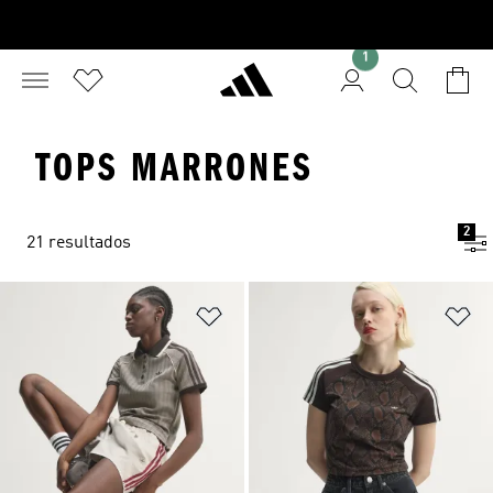
1
TOPS MARRONES
2
21 resultados
Añadir a la lista de deseos
Añ