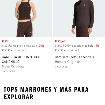
Precio de venta
€ 28
Precio de venta
€ 23,40
€ 40 Último precio más bajo
-30%
Descuento
€ 24,75 Último precio más bajo
-5%
Desc
€ 40 Precio original
€ 45 Precio original
CAMISETA DE PUNTO CON
Camiseta Trefoil Essentials
GANCHILLO
Hombre Originals
Mujer Originals
3 colores
3 colores
TOPS MARRONES Y MÁS PARA
EXPLORAR