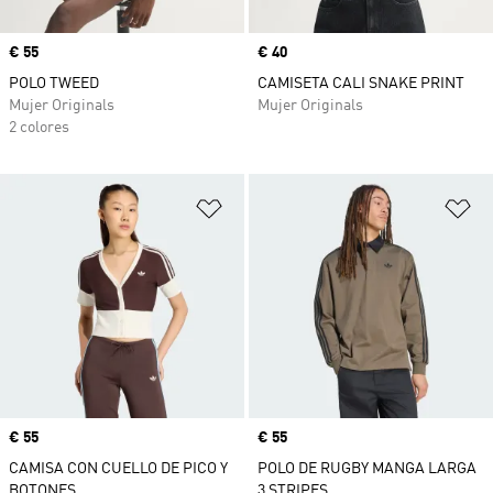
Precio
€ 55
Precio
€ 40
POLO TWEED
CAMISETA CALI SNAKE PRINT
Mujer Originals
Mujer Originals
2 colores
Añadir a la lista de deseos
Añ
Precio
€ 55
Precio
€ 55
CAMISA CON CUELLO DE PICO Y
POLO DE RUGBY MANGA LARGA
BOTONES
3 STRIPES