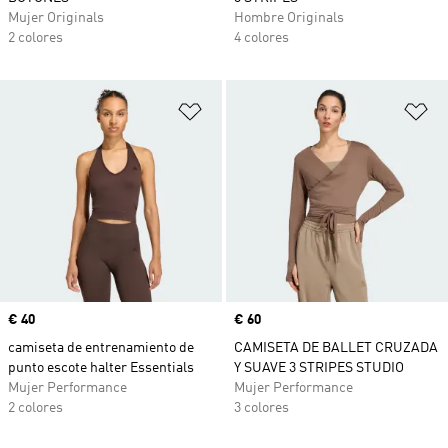
Mujer Originals
Hombre Originals
2 colores
4 colores
Añadir a la lista de deseos
Añ
Precio
€ 40
Precio
€ 60
camiseta de entrenamiento de
CAMISETA DE BALLET CRUZADA
punto escote halter Essentials
Y SUAVE 3 STRIPES STUDIO
Mujer Performance
Mujer Performance
2 colores
3 colores