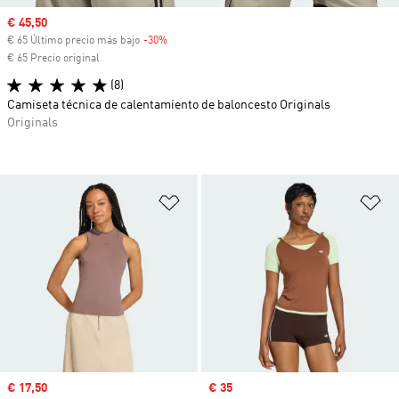
Precio de venta
€ 45,50
€ 65 Último precio más bajo
-30%
Descuento
€ 65 Precio original
(8)
Camiseta técnica de calentamiento de baloncesto Originals
Originals
Añadir a la lista de deseos
Añ
Precio de venta
€ 17,50
Precio de venta
€ 35