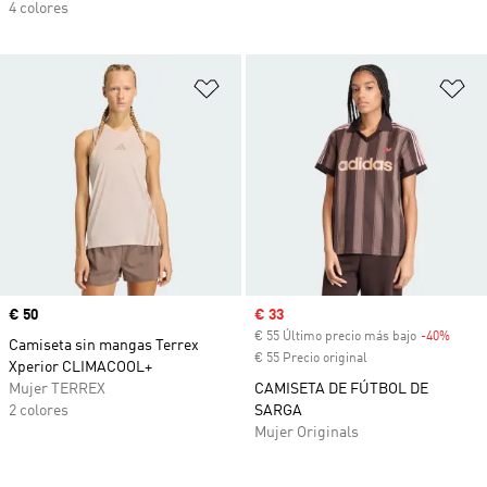
4 colores
Añadir a la lista de deseos
Añ
Precio
€ 50
Precio de venta
€ 33
€ 55 Último precio más bajo
-40%
Descu
Camiseta sin mangas Terrex
€ 55 Precio original
Xperior CLIMACOOL+
Mujer TERREX
CAMISETA DE FÚTBOL DE
2 colores
SARGA
Mujer Originals