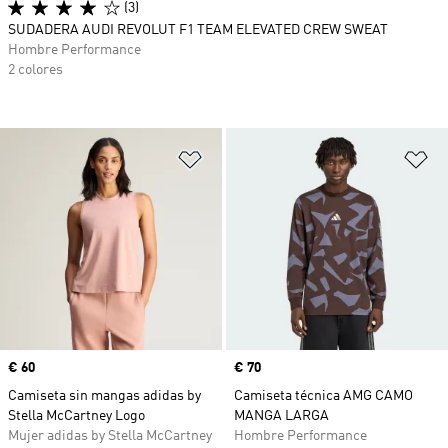
(3)
SUDADERA AUDI REVOLUT F1 TEAM ELEVATED CREW SWEAT
Hombre Performance
2 colores
Añadir a la lista de deseos
Añ
Precio
€ 60
Precio
€ 70
Camiseta sin mangas adidas by
Camiseta técnica AMG CAMO
Stella McCartney Logo
MANGA LARGA
Mujer adidas by Stella McCartney
Hombre Performance