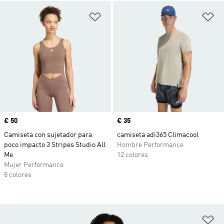
Añadir a la lista de deseos
Añ
Precio
€ 50
Precio
€ 35
Camiseta con sujetador para
camiseta adi365 Climacool
poco impacto 3 Stripes Studio All
Hombre Performance
Me
12 colores
Mujer Performance
8 colores
Añ