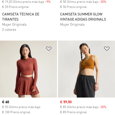
€ 19,25 Último precio más bajo
-9%
Descuento
€ 50 Último precio más bajo
-30%
Descu
€ 35 Precio original
€ 50 Precio original
CAMISETA TÉCNICA DE
CAMISETA SUMMER GLOW
TIRANTES
VINTAGE ADIDAS ORIGINALS
Mujer Originals
Mujer Originals
2 colores
Añadir a la lista de deseos
Añ
Precio actual
€ 60
Precio de venta
€ 59,50
€ 55 Último precio más bajo
€ 85 Último precio más bajo
-30%
Descu
€ 100 Precio original
€ 85 Precio original