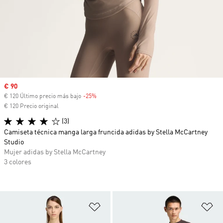
Precio de venta
€ 90
€ 120 Último precio más bajo
-25%
Descuento
€ 120 Precio original
(3)
Camiseta técnica manga larga fruncida adidas by Stella McCartney
Studio
Mujer adidas by Stella McCartney
3 colores
Añadir a la lista de deseos
Añ