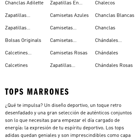
Chanclas Adilette
Zapatillas En
Chalecos
Oferta
Zapatillas
Camisetas Azules
Chanclas Blancas
Sambas Blancas
Zapatillas
Camisetas
Chanclas
Superstar
Negras
Bolsas Originals
Camisetas
Chándales
Blancas
Originals
Blancos
Calcetines
Camisetas Rosas
Chándales
Tobilleros
Calcetines
Zapatillas
Chándales Rosas
Blancos
Campus
TOPS MARRONES
¿Qué te impulsa? Un diseño deportivo, un toque retro
desenfadado y una gran selección de auténticos conjuntos
son lo que necesitas para empezar el día cargado de
energía: la expresión de tu espíritu deportivo. Los tops
adidas quedan geniales y son imprescindibles como capa