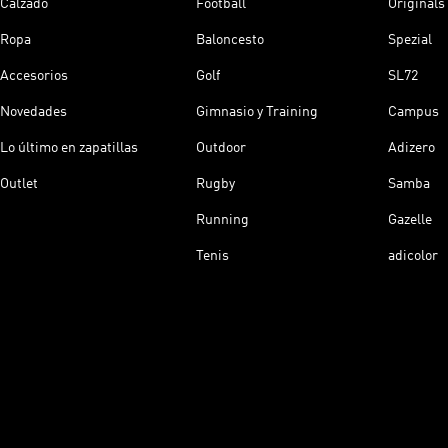
Calzado
Football
Originals
Ropa
Baloncesto
Spezial
Accesorios
Golf
SL72
Novedades
Gimnasio y Training
Campus
Lo último en zapatillas
Outdoor
Adizero
Outlet
Rugby
Samba
Running
Gazelle
Tenis
adicolor