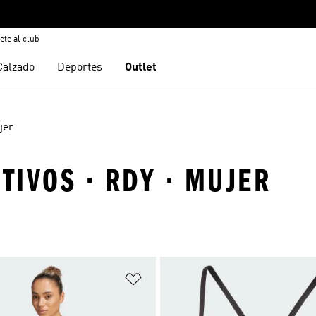
ete al club
Calzado
Deportes
Outlet
jer
IVOS · RDY · MUJER
sta de deseos
Añadir a la lista de deseos