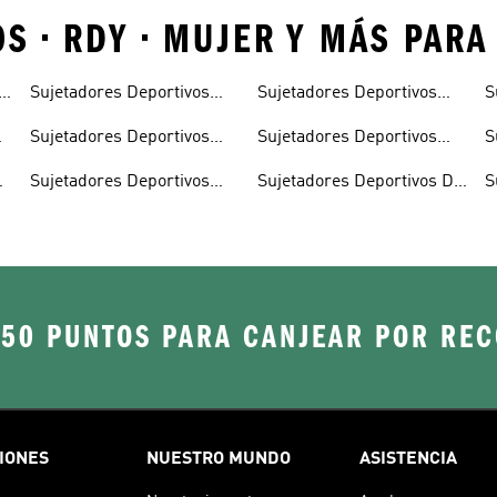
S • RDY • MUJER Y MÁS PARA
e
Sujetadores Deportivos
Sujetadores Deportivos
S
Para Yoga
Niña
R
Sujetadores Deportivos
Sujetadores Deportivos
S
Blancos
Para Correr
P
Sujetadores Deportivos
Sujetadores Deportivos De
S
S
Para Niñas
Stella Mccartney
C
250 PUNTOS PARA CANJEAR POR RE
IONES
NUESTRO MUNDO
ASISTENCIA