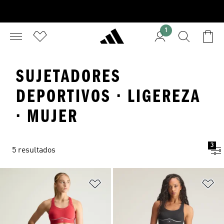
1
SUJETADORES
DEPORTIVOS · LIGEREZA
· MUJER
3
5 resultados
Añadir a la lista de deseos
Añ