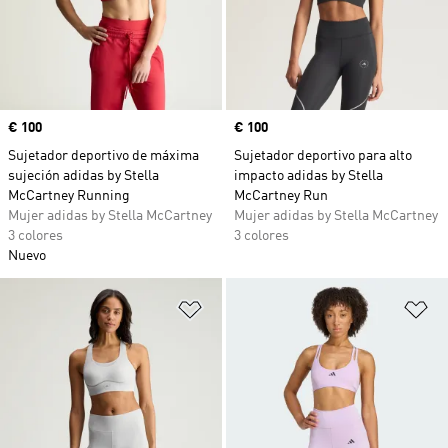
Precio
€ 100
Precio
€ 100
Sujetador deportivo de máxima
Sujetador deportivo para alto
sujeción adidas by Stella
impacto adidas by Stella
McCartney Running
McCartney Run
Mujer adidas by Stella McCartney
Mujer adidas by Stella McCartney
3 colores
3 colores
Nuevo
Añadir a la lista de deseos
Añ