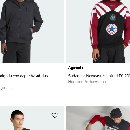
Agotado
olgada con capucha adidas
Sudadera Newcastle United FC 95
Hombre Performance
ginals
sta de deseos
Añadir a la lista de deseos