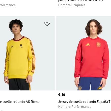
pecho Celtic FC Terrace Icons
rformance
Hombre Originals
sta de deseos
Añadir a la lista de deseos
Precio
€ 60
e cuello redondo AS Roma
Jersey de cuello redondo España Ti
Hombre Performance