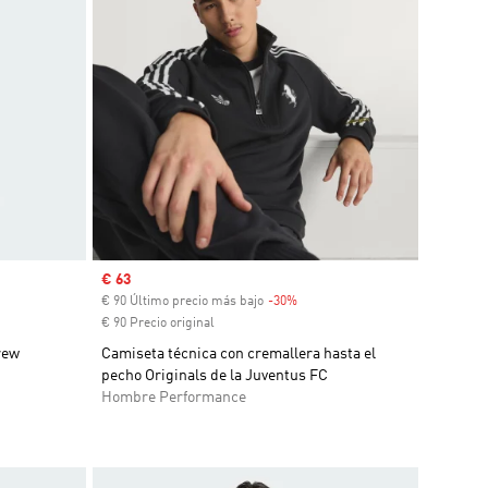
Precio de venta
€ 63
ento
€ 90 Último precio más bajo
-30%
Descuento
€ 90 Precio original
rew
Camiseta técnica con cremallera hasta el
pecho Originals de la Juventus FC
Hombre Performance