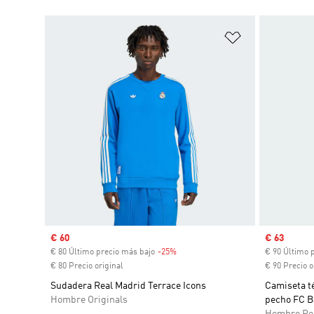
Añadir a la li
Precio de venta
€ 60
Precio de 
€ 63
€ 80 Último precio más bajo
-25%
Descuento
€ 90 Último 
€ 80 Precio original
€ 90 Precio o
Sudadera Real Madrid Terrace Icons
Camiseta té
Hombre Originals
pecho FC B
Hombre Pe