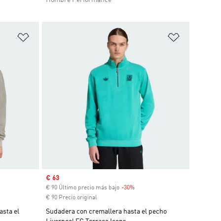
Añadir a la lista de deseos
Añadir a la
Precio de venta
€ 63
scuento
€ 90 Último precio más bajo
-30%
Descuento
€ 90 Precio original
asta el
Sudadera con cremallera hasta el pecho