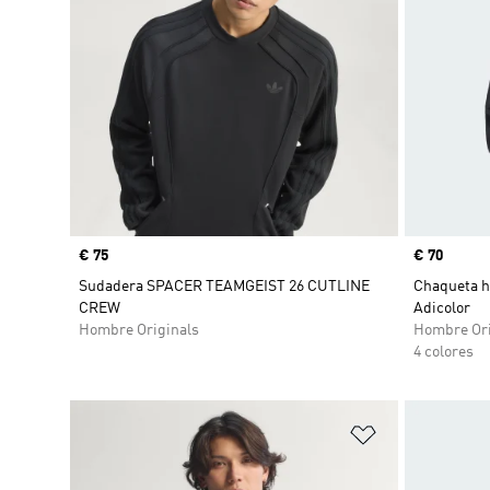
Precio
€ 75
Precio
€ 70
Sudadera SPACER TEAMGEIST 26 CUTLINE
Chaqueta h
CREW
Adicolor
Hombre Originals
Hombre Ori
4 colores
Añadir a la li