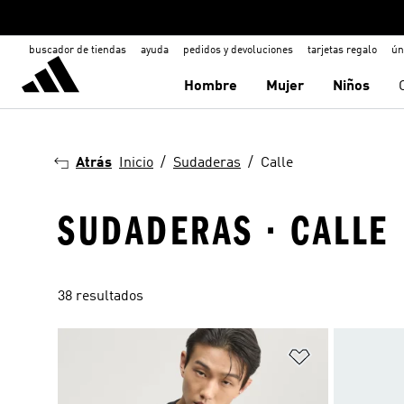
buscador de tiendas
ayuda
pedidos y devoluciones
tarjetas regalo
ún
Hombre
Mujer
Niños
Atrás
Inicio
Sudaderas
Calle
SUDADERAS · CALLE
38 resultados
Añadir a la li