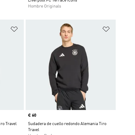
Liverpool FC Terrace Icons
Hombre Originals
Añadir a la lista de deseos
Añadir a la
Precio
€ 60
ro Travel
Sudadera de cuello redondo Alemania Tiro
Travel