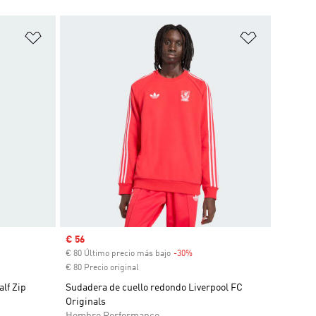
Añadir a la lista de deseos
Añadir a la
Precio de venta
€ 56
ento
€ 80 Último precio más bajo
-30%
Descuento
€ 80 Precio original
lf Zip
Sudadera de cuello redondo Liverpool FC
Originals
Hombre Performance