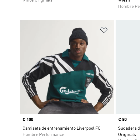
Niños Originals
Wiesn
Hombre Pe
Añadir a la li
Precio
€ 100
Precio
€ 80
Camiseta de entrenamiento Liverpool FC
Sudadera d
Hombre Performance
Originals