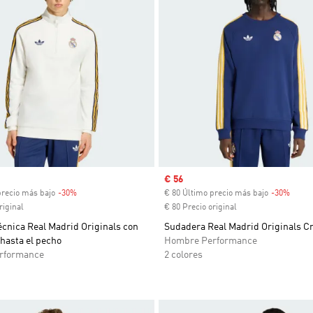
venta
Precio de venta
€ 56
precio más bajo
-30%
Descuento
€ 80 Último precio más bajo
-30%
Descu
riginal
€ 80 Precio original
cnica Real Madrid Originals con
Sudadera Real Madrid Originals C
hasta el pecho
Hombre Performance
rformance
2 colores