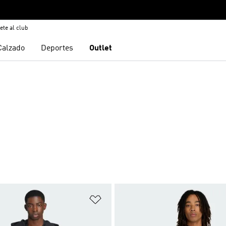
ete al club
Calzado
Deportes
Outlet
sta de deseos
Añadir a la lista de deseos