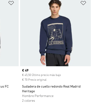
Añadir a la lista de deseos
Añadir a la
Precio actual
€ 49
ento
€ 45,50 Último precio más bajo
€ 70 Precio original
tus FC
Sudadera de cuello redondo Real Madrid
Heritage
Hombre Performance
2 colores