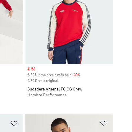
Precio de venta
€ 56
uento
€ 80 Último precio más bajo
-30%
Descuento
€ 80 Precio original
Sudadera Arsenal FC OG Crew
Hombre Performance
Añadir a la lista de deseos
Añadir a la