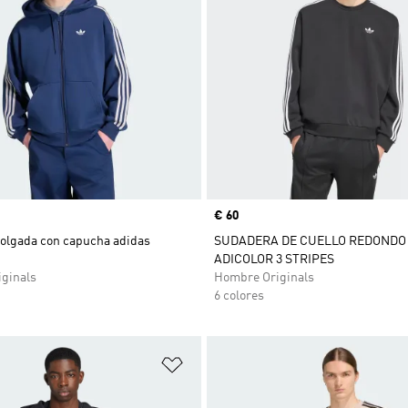
Precio
€ 60
olgada con capucha adidas
SUDADERA DE CUELLO REDONDO
ADICOLOR 3 STRIPES
ginals
Hombre Originals
6 colores
sta de deseos
Añadir a la lista de deseos