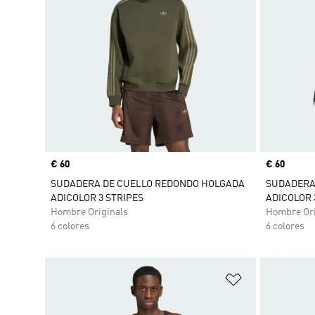
Precio
€ 60
Precio
€ 60
SUDADERA DE CUELLO REDONDO HOLGADA
SUDADERA
ADICOLOR 3 STRIPES
ADICOLOR 
Hombre Originals
Hombre Ori
6 colores
6 colores
Añadir a la li