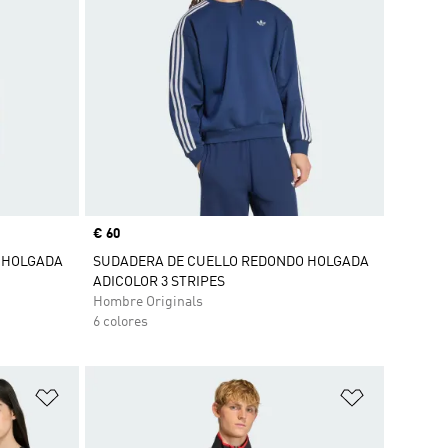
Precio
€ 60
 HOLGADA
SUDADERA DE CUELLO REDONDO HOLGADA
ADICOLOR 3 STRIPES
Hombre Originals
6 colores
Añadir a la lista de deseos
Añadir a la