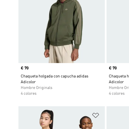
Precio
€ 70
Precio
€ 70
Chaqueta holgada con capucha adidas
Chaqueta h
Adicolor
Adicolor
Hombre Originals
Hombre Ori
4 colores
4 colores
Añadir a la li