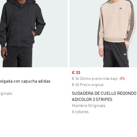
Precio de venta
€ 33
€ 36 Último precio más bajo
-8%
Descue
olgada con capucha adidas
€ 60 Precio original
ginals
SUDADERA DE CUELLO REDONDO
ADICOLOR 3 STRIPES
Hombre Originals
6 colores