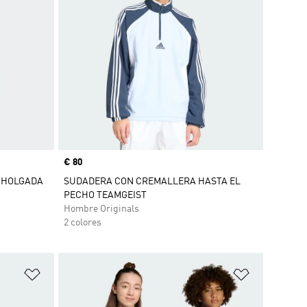
Precio
€ 80
 HOLGADA
SUDADERA CON CREMALLERA HASTA EL
PECHO TEAMGEIST
Hombre Originals
2 colores
Añadir a la lista de deseos
Añadir a la