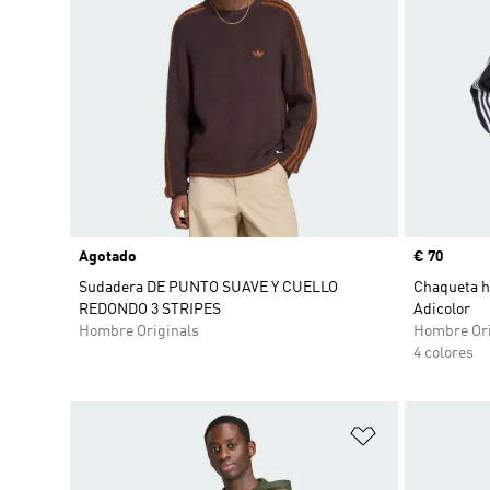
Agotado
Precio
€ 70
Sudadera DE PUNTO SUAVE Y CUELLO
Chaqueta h
REDONDO 3 STRIPES
Adicolor
Hombre Originals
Hombre Ori
4 colores
Añadir a la li