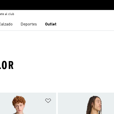
ete al club
Calzado
Deportes
Outlet
LOR
sta de deseos
Añadir a la lista de deseos