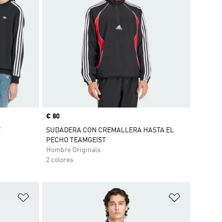
Precio
€ 80
W
SUDADERA CON CREMALLERA HASTA EL
PECHO TEAMGEIST
Hombre Originals
2 colores
Añadir a la lista de deseos
Añadir a la