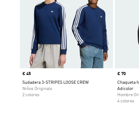
Precio
€ 45
Precio
€ 70
Sudadera 3-STRIPES LOOSE CREW
Chaqueta h
Niños Originals
Adicolor
2 colores
Hombre Ori
4 colores