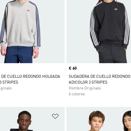
Precio
€ 60
 DE CUELLO REDONDO HOLGADA
SUDADERA DE CUELLO REDONDO
3 STRIPES
ADICOLOR 3 STRIPES
ginals
Hombre Originals
6 colores
sta de deseos
Añadir a la lista de deseos