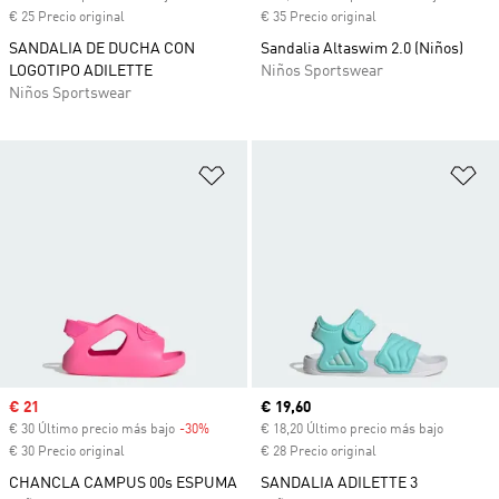
€ 25 Precio original
€ 35 Precio original
SANDALIA DE DUCHA CON
Sandalia Altaswim 2.0 (Niños)
LOGOTIPO ADILETTE
Niños Sportswear
Niños Sportswear
Añadir a la lista de deseos
Añ
Precio de venta
€ 21
Precio actual
€ 19,60
€ 30 Último precio más bajo
-30%
Descuento
€ 18,20 Último precio más bajo
€ 30 Precio original
€ 28 Precio original
CHANCLA CAMPUS 00s ESPUMA
SANDALIA ADILETTE 3