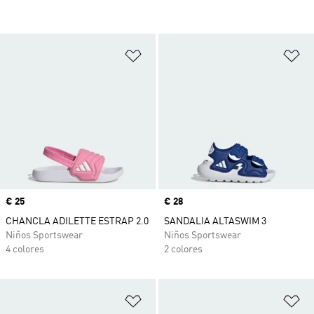
Añadir a la lista de deseos
Añ
Precio
€ 25
Precio
€ 28
CHANCLA ADILETTE ESTRAP 2.0
SANDALIA ALTASWIM 3
Niños Sportswear
Niños Sportswear
4 colores
2 colores
Añadir a la lista de deseos
Añ