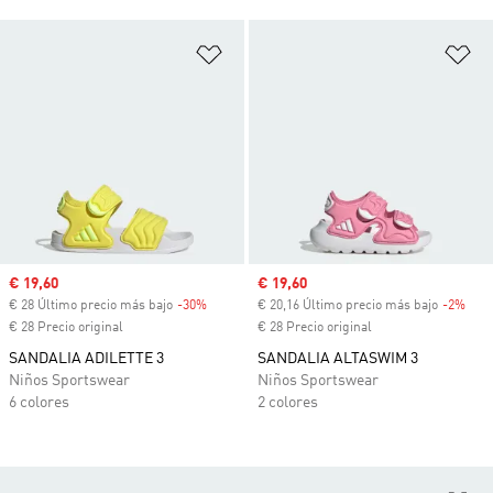
Añadir a la lista de deseos
Añ
Precio de venta
€ 19,60
Precio de venta
€ 19,60
€ 28 Último precio más bajo
-30%
Descuento
€ 20,16 Último precio más bajo
-2%
Desc
€ 28 Precio original
€ 28 Precio original
SANDALIA ADILETTE 3
SANDALIA ALTASWIM 3
Niños Sportswear
Niños Sportswear
6 colores
2 colores