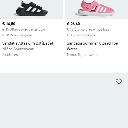
Precio actual
€ 16,50
Precio actual
€ 26,60
€ 15 Último precio más bajo
€ 19 Último precio más bajo
€ 30 Precio original
€ 38 Precio original
Sandalia Altaswim 2.0 (Bebé)
Sandalia Summer Closed Toe
Niños Sportswear
Water
2 colores
Niños Sportswear
Añ