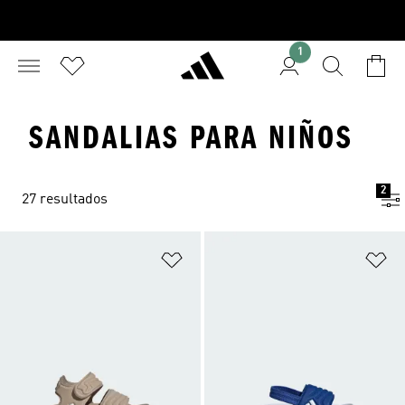
1
SANDALIAS PARA NIÑOS
2
27 resultados
Añadir a la lista de deseos
Añ