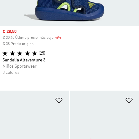
Precio de venta
€ 28,50
€ 30,40 Último precio más bajo
-6%
Descuento
€ 38 Precio original
(25)
Sandalia Altaventure 3
Niños Sportswear
3 colores
Añadir a la lista de deseos
Añ