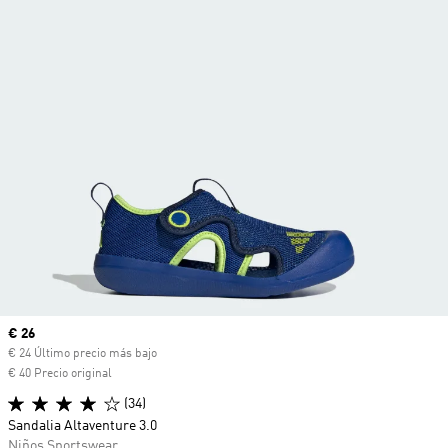
Precio actual
€ 26
€ 24 Último precio más bajo
€ 40 Precio original
(34)
Sandalia Altaventure 3.0
Niños Sportswear