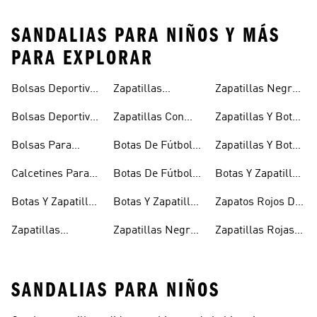
SANDALIAS PARA NIÑOS Y MÁS
PARA EXPLORAR
Bolsas Deportivas
Zapatillas
Zapatillas Negras
Niñas
Para Niñas
Blancas Para
Para Niños
Bolsas Deportivas
Zapatillas Con
Zapatillas Y Botas
Niños
Para Niños
Cierre Adherente
Para Niñas Bebés
Bolsas Para
Botas De Fútbol
Zapatillas Y Botas
Niños
Niños
Para Niñas
De Bebé Y Niño
Calcetines Para
Botas De Fútbol
Botas Y Zapatillas
Niños
Para Niños
Para Niños
Botas Y Zapatillas
Botas Y Zapatillas
Zapatos Rojos De
Para Bebés
De Fútbol Para
Niña
Zapatillas
Zapatillas Negras
Zapatillas Rojas
Niños
Blancas Para
Para Niñas
Para Niños
SANDALIAS PARA NIÑOS