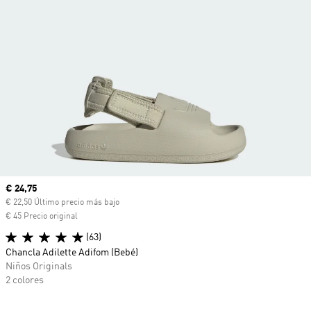
Precio actual
€ 24,75
€ 22,50 Último precio más bajo
€ 45 Precio original
(63)
Chancla Adilette Adifom (Bebé)
Niños Originals
2 colores