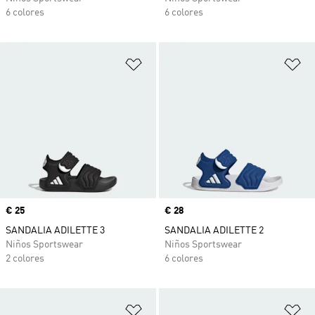
6 colores
6 colores
Añadir a la lista de deseos
Añ
Precio
€ 25
Precio
€ 28
SANDALIA ADILETTE 3
SANDALIA ADILETTE 2
Niños Sportswear
Niños Sportswear
2 colores
6 colores
Añadir a la lista de deseos
Añ