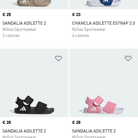
Precio
€ 25
Precio
€ 23
SANDALIA ADILETTE 2
CHANCLA ADILETTE ESTRAP 2.0
Niños Sportswear
Niños Sportswear
2 colores
4 colores
Añadir a la lista de deseos
Añ
Precio
€ 28
Precio
€ 28
SANDALIA ADILETTE 2
SANDALIA ADILETTE 2
Niños Sportswear
Niños Sportswear