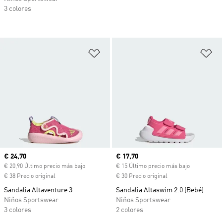
3 colores
Añadir a la lista de deseos
Añ
Precio actual
€ 24,70
Precio actual
€ 17,70
€ 20,90 Último precio más bajo
€ 15 Último precio más bajo
€ 38 Precio original
€ 30 Precio original
Sandalia Altaventure 3
Sandalia Altaswim 2.0 (Bebé)
Niños Sportswear
Niños Sportswear
3 colores
2 colores