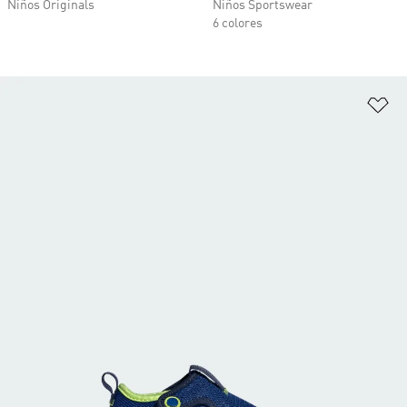
Niños Originals
Niños Sportswear
6 colores
Añ