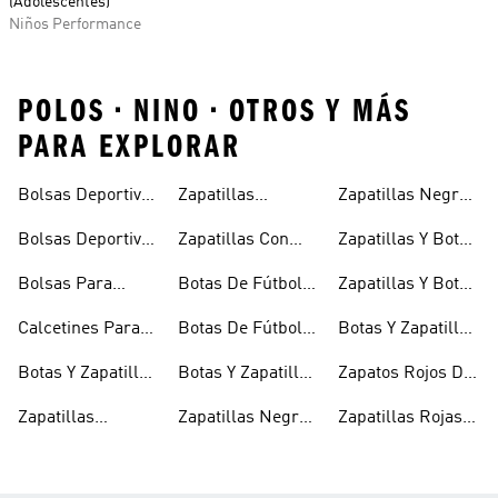
(Adolescentes)
Niños Performance
POLOS • NINO • OTROS Y MÁS
PARA EXPLORAR
Bolsas Deportivas
Zapatillas
Zapatillas Negras
Niñas
Para Niñas
Blancas Para
Para Niños
Bolsas Deportivas
Zapatillas Con
Zapatillas Y Botas
Niños
Para Niños
Cierre Adherente
Para Niñas Bebés
Bolsas Para
Botas De Fútbol
Zapatillas Y Botas
Niños
Niños
Para Niñas
De Bebé Y Niño
Calcetines Para
Botas De Fútbol
Botas Y Zapatillas
Niños
Para Niños
Para Niños
Botas Y Zapatillas
Botas Y Zapatillas
Zapatos Rojos De
Para Bebés
De Fútbol Para
Niña
Zapatillas
Zapatillas Negras
Zapatillas Rojas
Niños
Blancas Para
Para Niñas
Para Niños