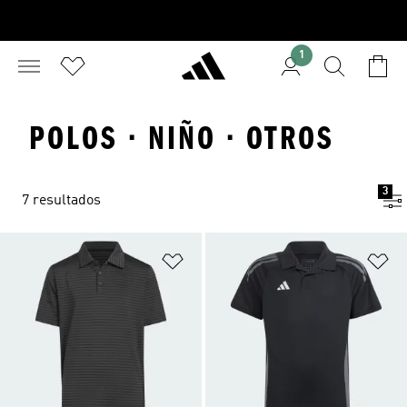
1
POLOS · NIÑO · OTROS
3
7 resultados
Añadir a la lista de deseos
Añ