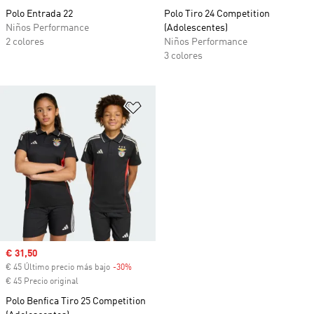
Polo Entrada 22
Polo Tiro 24 Competition
Niños Performance
(Adolescentes)
2 colores
Niños Performance
3 colores
Añadir a la lista de deseos
Precio de venta
€ 31,50
€ 45 Último precio más bajo
-30%
Descuento
€ 45 Precio original
Polo Benfica Tiro 25 Competition