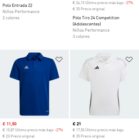
€ 24,15 Último precio más bajo
-27%
Des
Polo Entrada 22
€ 35 Precio original
Niños Performance
2 colores
Polo Tiro 24 Competition
(Adolescentes)
Niños Performance
3 colores
Añadir a la lista de deseos
Añ
Precio de venta
€ 11,50
Precio actual
€ 21
€ 15,87 Último precio más bajo
-27%
Descuento
€ 17,50 Último precio más bajo
€ 23 Precio original
€ 35 Precio original