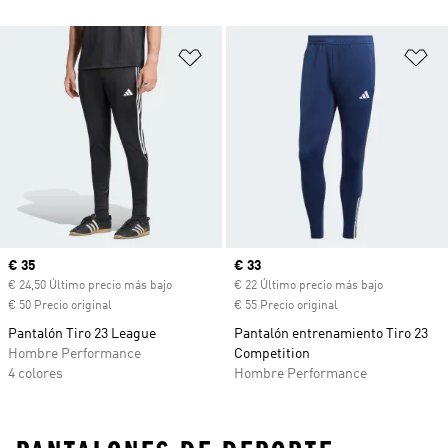
Añadir a la lista de deseos
Añ
Precio actual
€ 35
Precio actual
€ 33
€ 24,50 Último precio más bajo
€ 22 Último precio más bajo
€ 50 Precio original
€ 55 Precio original
Pantalón Tiro 23 League
Pantalón entrenamiento Tiro 23
Hombre Performance
Competition
4 colores
Hombre Performance