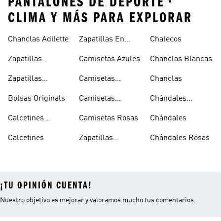
PANTALONES DE DEPORTE •
CLIMA Y MÁS PARA EXPLORAR
Chanclas Adilette
Zapatillas En
Chalecos
Oferta
Zapatillas
Camisetas Azules
Chanclas Blancas
Sambas Blancas
Zapatillas
Camisetas
Chanclas
Superstar
Negras
Bolsas Originals
Camisetas
Chándales
Blancas
Originals
Blancos
Calcetines
Camisetas Rosas
Chándales
Tobilleros
Calcetines
Zapatillas
Chándales Rosas
Blancos
Campus
¡TU OPINIÓN CUENTA!
Nuestro objetivo es mejorar y valoramos mucho tus comentarios.