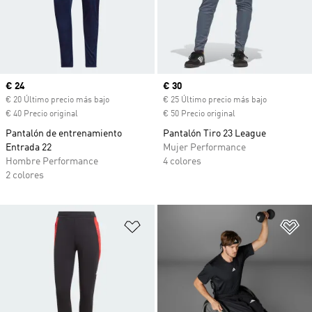
Precio actual
€ 24
Precio actual
€ 30
€ 20 Último precio más bajo
€ 25 Último precio más bajo
€ 40 Precio original
€ 50 Precio original
Pantalón de entrenamiento
Pantalón Tiro 23 League
Entrada 22
Mujer Performance
Hombre Performance
4 colores
2 colores
Añadir a la lista de deseos
Añ