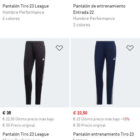
Pantalón Tiro 23 League
Pantalón de entrenamiento
Hombre Performance
Entrada 22
4 colores
Hombre Performance
2 colores
Añadir a la lista de deseos
Añ
Precio actual
€ 35
Precio de venta
€ 22,50
€ 22,50 Último precio más bajo
€ 25 Último precio más bajo
-10%
Descu
€ 50 Precio original
€ 50 Precio original
Pantalón Tiro 23 League
Pantalón entrenamiento Tiro 23