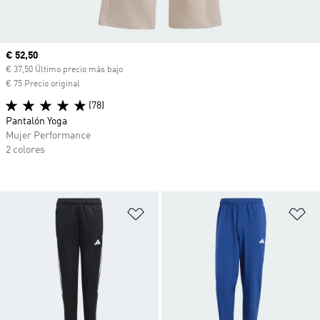
Precio actual
€ 52,50
€ 37,50 Último precio más bajo
€ 75 Precio original
(78)
Pantalón Yoga
Mujer Performance
2 colores
Añadir a la lista de deseos
Añ