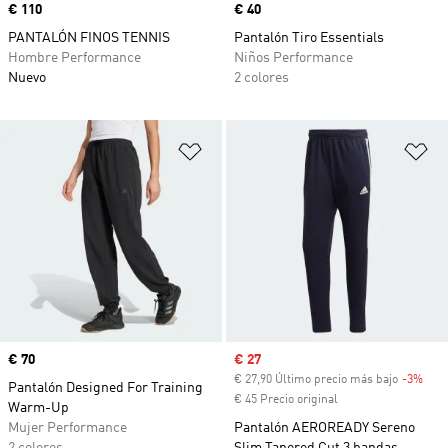
Precio
€ 110
Precio
€ 40
PANTALÓN FINOS TENNIS
Pantalón Tiro Essentials
Hombre Performance
Niños Performance
Nuevo
2 colores
Añadir a la lista de deseos
Añ
Precio
€ 70
Precio de venta
€ 27
€ 27,90 Último precio más bajo
-3%
Desc
Pantalón Designed For Training
€ 45 Precio original
Warm-Up
Mujer Performance
Pantalón AEROREADY Sereno