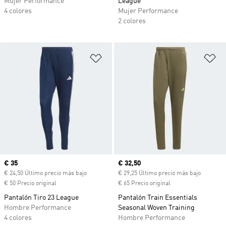
Mujer Performance
League
4 colores
Mujer Performance
2 colores
Añadir a la lista de deseos
Añ
Precio actual
€ 35
Precio actual
€ 32,50
€ 24,50 Último precio más bajo
€ 29,25 Último precio más bajo
€ 50 Precio original
€ 65 Precio original
Pantalón Tiro 23 League
Pantalón Train Essentials
Hombre Performance
Seasonal Woven Training
4 colores
Hombre Performance