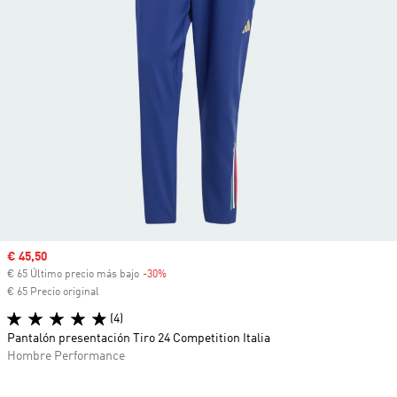
Precio de venta
€ 45,50
€ 65 Último precio más bajo
-30%
Descuento
€ 65 Precio original
(4)
Pantalón presentación Tiro 24 Competition Italia
Hombre Performance