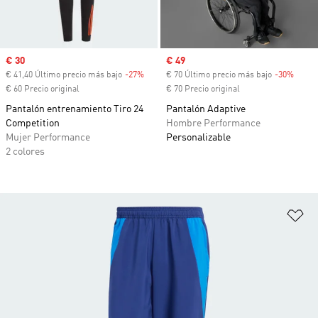
Precio de venta
€ 30
Precio de venta
€ 49
€ 41,40 Último precio más bajo
-27%
Descuento
€ 70 Último precio más bajo
-30%
Descu
€ 60 Precio original
€ 70 Precio original
Pantalón entrenamiento Tiro 24
Pantalón Adaptive
Competition
Hombre Performance
Mujer Performance
Personalizable
2 colores
Añ