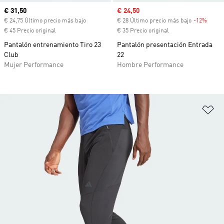
Precio actual
€ 31,50
Precio de venta
€ 24,50
€ 24,75 Último precio más bajo
€ 28 Último precio más bajo
-12%
Descu
€ 45 Precio original
€ 35 Precio original
Pantalón entrenamiento Tiro 23
Pantalón presentación Entrada
Club
22
Mujer Performance
Hombre Performance
Añ