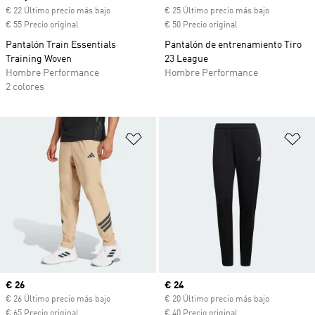
€ 22 Último precio más bajo
€ 25 Último precio más bajo
€ 55 Precio original
€ 50 Precio original
Pantalón Train Essentials
Pantalón de entrenamiento Tiro
Training Woven
23 League
Hombre Performance
Hombre Performance
2 colores
Añadir a la lista de deseos
Añ
Precio actual
€ 26
Precio actual
€ 24
€ 26 Último precio más bajo
€ 20 Último precio más bajo
€ 65 Precio original
€ 40 Precio original