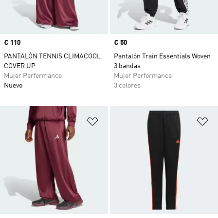
Precio
€ 110
Precio
€ 50
PANTALÓN TENNIS CLIMACOOL
Pantalón Train Essentials Woven
COVER UP
3 bandas
Mujer Performance
Mujer Performance
Nuevo
3 colores
Añadir a la lista de deseos
Añ