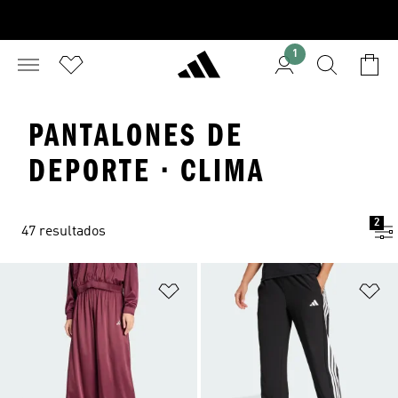
1
PANTALONES DE
DEPORTE · CLIMA
2
47 resultados
Añadir a la lista de deseos
Añ