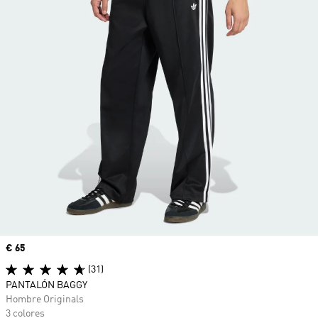
Precio
€ 65
(31)
PANTALÓN BAGGY
Hombre Originals
3 colores