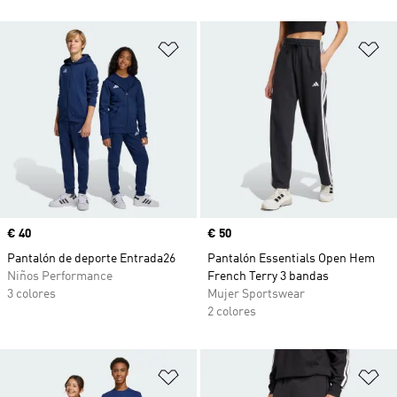
Añadir a la lista de deseos
Añ
Precio
€ 40
Precio
€ 50
Pantalón de deporte Entrada26
Pantalón Essentials Open Hem
Niños Performance
French Terry 3 bandas
3 colores
Mujer Sportswear
2 colores
Añadir a la lista de deseos
Añ