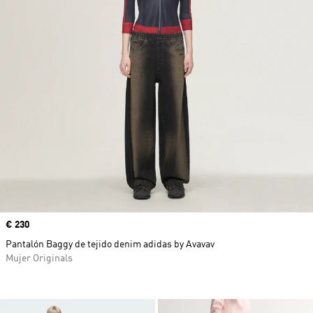
Precio
€ 230
Pantalón Baggy de tejido denim adidas by Avavav
Mujer Originals