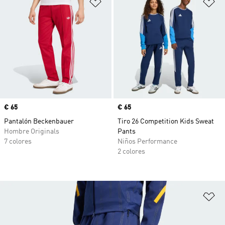
Añadir a la lista de deseos
Añ
Precio
€ 65
Precio
€ 65
Pantalón Beckenbauer
Tiro 26 Competition Kids Sweat
Hombre Originals
Pants
7 colores
Niños Performance
2 colores
Añ