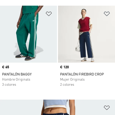
Añadir a la lista de deseos
Añ
Precio
€ 65
Precio
€ 120
PANTALÓN BAGGY
PANTALÓN FIREBIRD CROP
Hombre Originals
Mujer Originals
3 colores
2 colores
Añ