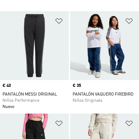
Añadir a la lista de deseos
Añ
Precio
€ 40
Precio
€ 35
PANTALÓN MESSI ORIGINAL
PANTALÓN VAQUERO FIREBIRD
Niños Performance
Niños Originals
Nuevo
Añadir a la lista de deseos
Añ