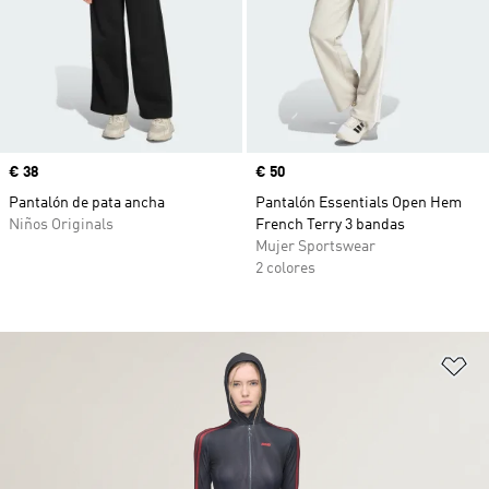
Precio
€ 38
Precio
€ 50
Pantalón de pata ancha
Pantalón Essentials Open Hem
Niños Originals
French Terry 3 bandas
Mujer Sportswear
2 colores
Añ