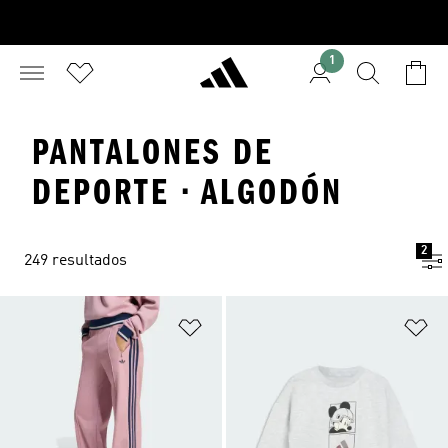
1
PANTALONES DE
DEPORTE · ALGODÓN
2
249 resultados
Añadir a la lista de deseos
Añ