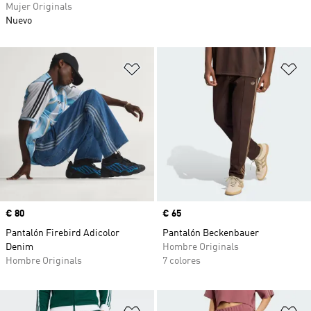
Mujer Originals
Nuevo
Añadir a la lista de deseos
Añ
Precio
€ 80
Precio
€ 65
Pantalón Firebird Adicolor
Pantalón Beckenbauer
Denim
Hombre Originals
Hombre Originals
7 colores
Añadir a la lista de deseos
Añ