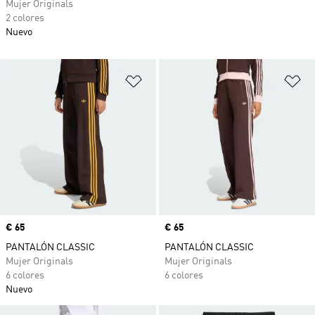
Mujer Originals
2 colores
Nuevo
Añadir a la lista de deseos
Añ
Precio
€ 65
Precio
€ 65
PANTALÓN CLASSIC
PANTALÓN CLASSIC
Mujer Originals
Mujer Originals
6 colores
6 colores
Nuevo