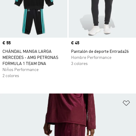
Precio
€ 55
Precio
€ 45
CHÁNDAL MANGA LARGA
Pantalón de deporte Entrada26
MERCEDES - AMG PETRONAS
Hombre Performance
FORMULA 1 TEAM DNA
3 colores
Niños Performance
2 colores
Añ