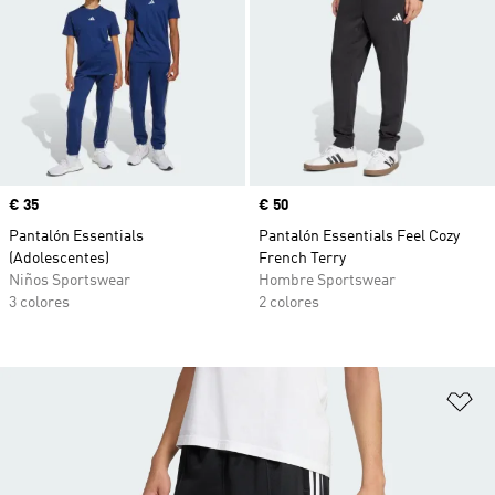
Precio
€ 35
Precio
€ 50
Pantalón Essentials
Pantalón Essentials Feel Cozy
(Adolescentes)
French Terry
Niños Sportswear
Hombre Sportswear
3 colores
2 colores
Añ