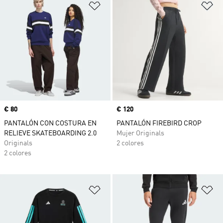
Añadir a la lista de deseos
Añ
Precio
€ 80
Precio
€ 120
PANTALÓN CON COSTURA EN
PANTALÓN FIREBIRD CROP
RELIEVE SKATEBOARDING 2.0
Mujer Originals
Originals
2 colores
2 colores
Añadir a la lista de deseos
Añ