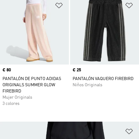
Añadir a la lista de deseos
Añ
Precio
€ 80
Precio
€ 25
PANTALÓN DE PUNTO ADIDAS
PANTALÓN VAQUERO FIREBIRD
ORIGINALS SUMMER GLOW
Niños Originals
FIREBIRD
Mujer Originals
3 colores
Añ