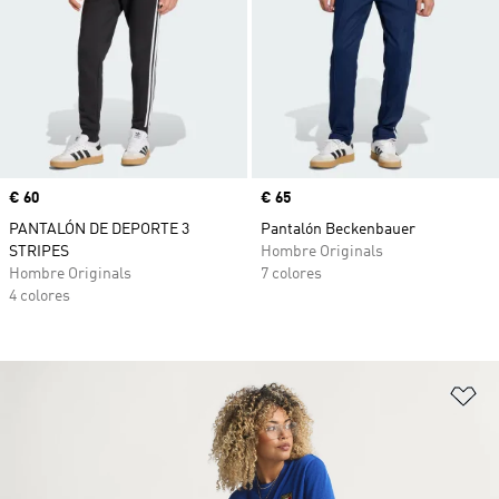
Precio
€ 60
Precio
€ 65
PANTALÓN DE DEPORTE 3
Pantalón Beckenbauer
STRIPES
Hombre Originals
Hombre Originals
7 colores
4 colores
Añ