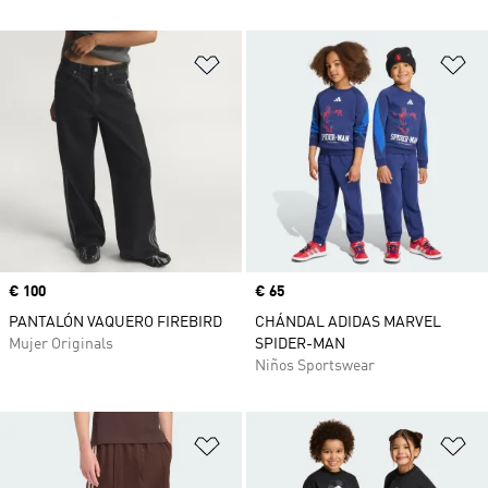
Añadir a la lista de deseos
Añ
Precio
€ 100
Precio
€ 65
PANTALÓN VAQUERO FIREBIRD
CHÁNDAL ADIDAS MARVEL
Mujer Originals
SPIDER-MAN
Niños Sportswear
Añadir a la lista de deseos
Añ