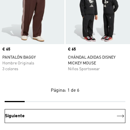
Precio
€ 65
Precio
€ 65
PANTALÓN BAGGY
CHÁNDAL ADIDAS DISNEY
Hombre Originals
MICKEY MOUSE
3 colores
Niños Sportswear
Página: 1 de 6
Siguiente