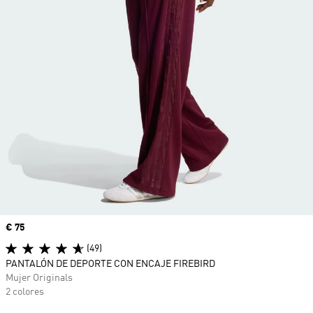
Precio
€ 75
(49)
PANTALÓN DE DEPORTE CON ENCAJE FIREBIRD
Mujer Originals
2 colores