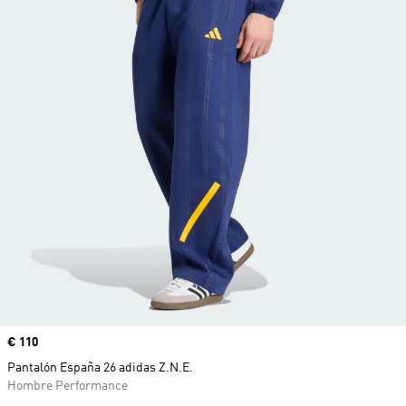
Precio
€ 110
Pantalón España 26 adidas Z.N.E.
Hombre Performance