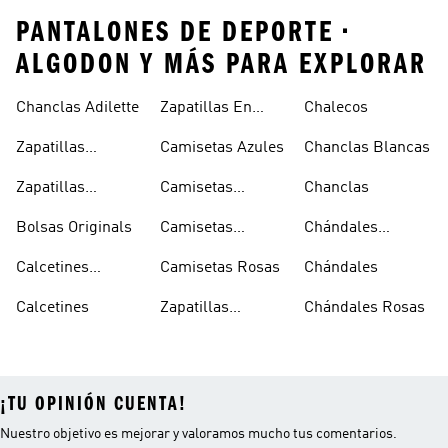
PANTALONES DE DEPORTE •
ALGODON Y MÁS PARA EXPLORAR
Chanclas Adilette
Zapatillas En
Chalecos
Oferta
Zapatillas
Camisetas Azules
Chanclas Blancas
Sambas Blancas
Zapatillas
Camisetas
Chanclas
Superstar
Negras
Bolsas Originals
Camisetas
Chándales
Blancas
Originals
Blancos
Calcetines
Camisetas Rosas
Chándales
Tobilleros
Calcetines
Zapatillas
Chándales Rosas
Blancos
Campus
¡TU OPINIÓN CUENTA!
Nuestro objetivo es mejorar y valoramos mucho tus comentarios.