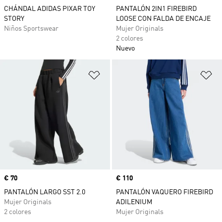
CHÁNDAL ADIDAS PIXAR TOY
PANTALÓN 2IN1 FIREBIRD
STORY
LOOSE CON FALDA DE ENCAJE
Niños Sportswear
Mujer Originals
2 colores
Nuevo
Añadir a la lista de deseos
Añ
Precio
€ 70
Precio
€ 110
PANTALÓN LARGO SST 2.0
PANTALÓN VAQUERO FIREBIRD
Mujer Originals
ADILENIUM
2 colores
Mujer Originals