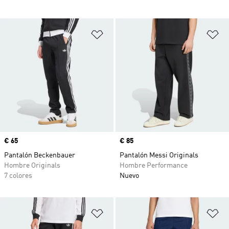
Añadir a la lista de deseos
Añ
Precio
€ 65
Precio
€ 85
Pantalón Beckenbauer
Pantalón Messi Originals
Hombre Originals
Hombre Performance
7 colores
Nuevo
Añadir a la lista de deseos
Añ