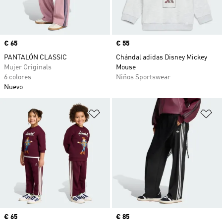
Precio
€ 65
Precio
€ 55
PANTALÓN CLASSIC
Chándal adidas Disney Mickey
Mujer Originals
Mouse
6 colores
Niños Sportswear
Nuevo
Añadir a la lista de deseos
Añ
Precio
€ 65
Precio
€ 85