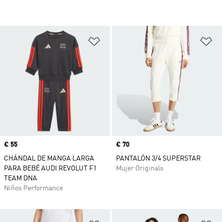
Añadir a la lista de deseos
Añ
Precio
€ 55
Precio
€ 70
CHÁNDAL DE MANGA LARGA
PANTALÓN 3/4 SUPERSTAR
PARA BEBÉ AUDI REVOLUT F1
Mujer Originals
TEAM DNA
Niños Performance