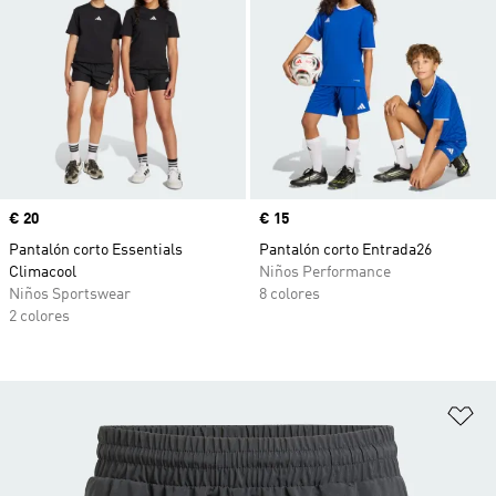
Precio
€ 20
Precio
€ 15
Pantalón corto Essentials
Pantalón corto Entrada26
Climacool
Niños Performance
Niños Sportswear
8 colores
2 colores
Añ