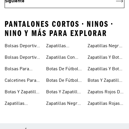
Siguiente
PANTALONES CORTOS • NINOS •
NINO Y MÁS PARA EXPLORAR
Bolsas Deportivas
Zapatillas
Zapatillas Negras
Niñas
Para Niñas
Blancas Para
Para Niños
Bolsas Deportivas
Zapatillas Con
Zapatillas Y Botas
Niños
Para Niños
Cierre Adherente
Para Niñas Bebés
Bolsas Para
Botas De Fútbol
Zapatillas Y Botas
Niños
Niños
Para Niñas
De Bebé Y Niño
Calcetines Para
Botas De Fútbol
Botas Y Zapatillas
Niños
Para Niños
Para Niños
Botas Y Zapatillas
Botas Y Zapatillas
Zapatos Rojos De
Para Bebés
De Fútbol Para
Niña
Zapatillas
Zapatillas Negras
Zapatillas Rojas
Niños
Blancas Para
Para Niñas
Para Niños