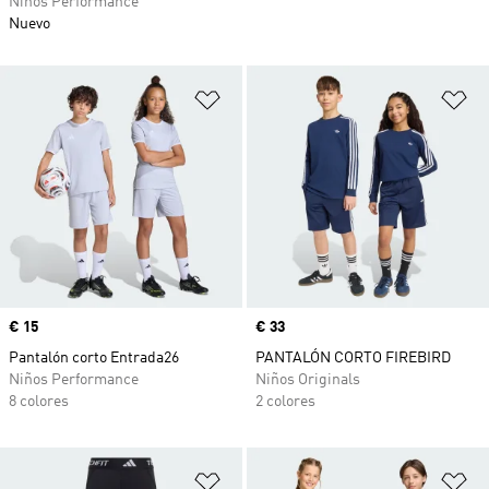
Niños Performance
Nuevo
Añadir a la lista de deseos
Añ
Precio
€ 15
Precio
€ 33
Pantalón corto Entrada26
PANTALÓN CORTO FIREBIRD
Niños Performance
Niños Originals
8 colores
2 colores
Añadir a la lista de deseos
Añ