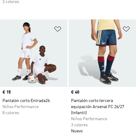
2 colores
Añadir a la lista de deseos
Añ
Precio
€ 15
Precio
€ 40
Pantalón corto Entrada26
Pantalón corto tercera
Niños Performance
equipación Arsenal FC 26/27
8 colores
(Infantil)
Niños Performance
3 colores
Nuevo