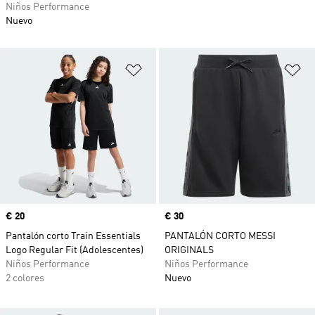
Niños Performance
Nuevo
Añadir a la lista de deseos
Añ
Precio
€ 20
Precio
€ 30
Pantalón corto Train Essentials
PANTALÓN CORTO MESSI
Logo Regular Fit (Adolescentes)
ORIGINALS
Niños Performance
Niños Performance
2 colores
Nuevo