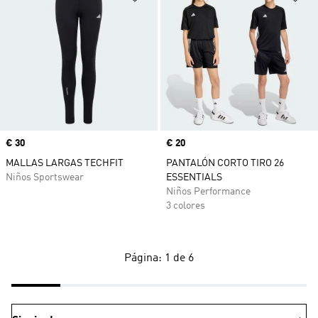
Precio
€ 30
Precio
€ 20
MALLAS LARGAS TECHFIT
PANTALÓN CORTO TIRO 26
Niños Sportswear
ESSENTIALS
Niños Performance
3 colores
Página: 1 de 6