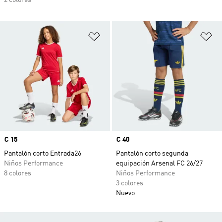
2 colores
Añadir a la lista de deseos
Añ
Precio
€ 15
Precio
€ 40
Pantalón corto Entrada26
Pantalón corto segunda
Niños Performance
equipación Arsenal FC 26/27
8 colores
Niños Performance
3 colores
Nuevo