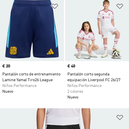
Añadir a la lista de deseos
Añ
Precio
€ 20
Precio
€ 40
Pantalón corto de entrenamiento
Pantalón corto segunda
Lamine Yamal Tiro26 League
equipación Liverpool FC 26/27
Niños Performance
Niños Performance
Nuevo
2 colores
Nuevo
Añ