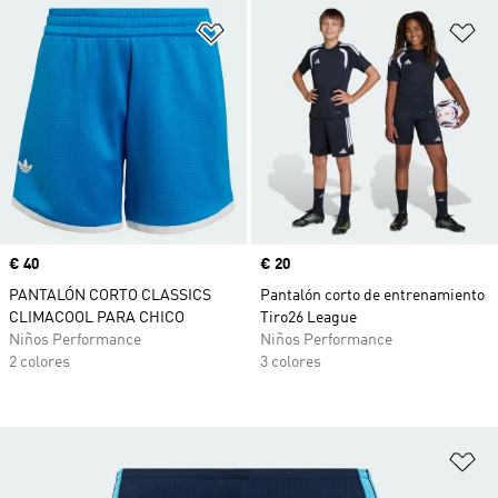
Añadir a la lista de deseos
Añ
Precio
€ 40
Precio
€ 20
PANTALÓN CORTO CLASSICS
Pantalón corto de entrenamiento
CLIMACOOL PARA CHICO
Tiro26 League
Niños Performance
Niños Performance
2 colores
3 colores
Añ