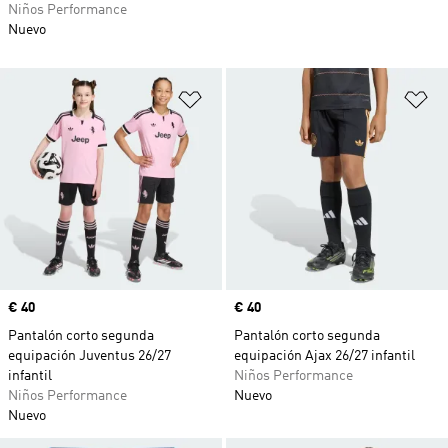
Niños Performance
Nuevo
Añadir a la lista de deseos
Añ
Precio
€ 40
Precio
€ 40
Pantalón corto segunda
Pantalón corto segunda
equipación Juventus 26/27
equipación Ajax 26/27 infantil
infantil
Niños Performance
Niños Performance
Nuevo
Nuevo