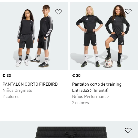
Añadir a la lista de deseos
Añ
Precio
€ 33
Precio
€ 20
PANTALÓN CORTO FIREBIRD
Pantalón corto de training
Niños Originals
Entrada26 (Infantil)
2 colores
Niños Performance
2 colores
Añ