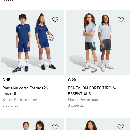
Añadir a la lista de deseos
Añ
Precio
€ 15
Precio
€ 20
Pantalón corto Entrada26
PANTALÓN CORTO TIRO 26
(Infantil)
ESSENTIALS
Niños Performance
Niños Performance
8 colores
3 colores
Añadir a la lista de deseos
Añ