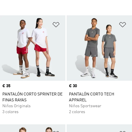
Añadir a la lista de deseos
Añ
Precio
€ 35
Precio
€ 30
PANTALÓN CORTO SPRINTER DE
PANTALÓN CORTO TECH
FINAS RAYAS
APPAREL
Niños Originals
Niños Sportswear
3 colores
2 colores