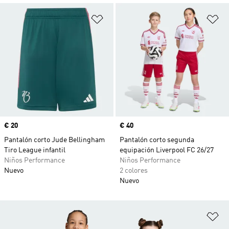
Añadir a la lista de deseos
Añ
Precio
€ 20
Precio
€ 40
Pantalón corto Jude Bellingham
Pantalón corto segunda
Tiro League infantil
equipación Liverpool FC 26/27
Niños Performance
Niños Performance
Nuevo
2 colores
Nuevo
Añ