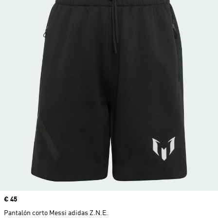
Precio
€ 45
Pantalón corto Messi adidas Z.N.E.