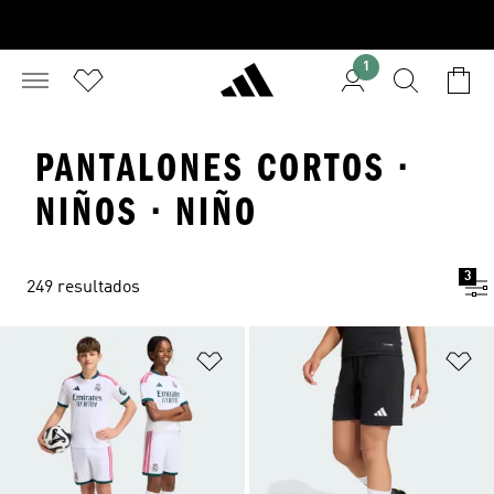
1
PANTALONES CORTOS ·
NIÑOS · NIÑO
3
249 resultados
Añadir a la lista de deseos
Añ