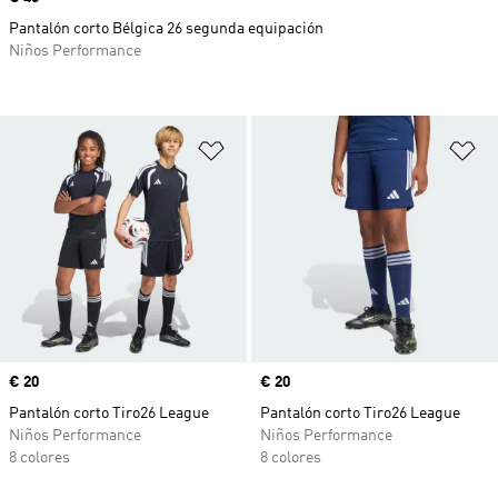
Pantalón corto Bélgica 26 segunda equipación
Niños Performance
Añadir a la lista de deseos
Añ
Precio
€ 20
Precio
€ 20
Pantalón corto Tiro26 League
Pantalón corto Tiro26 League
Niños Performance
Niños Performance
8 colores
8 colores