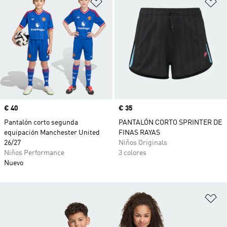
Añadir a la lista de deseos
Añ
Precio
€ 40
Precio
€ 35
Pantalón corto segunda
PANTALÓN CORTO SPRINTER DE
equipación Manchester United
FINAS RAYAS
26/27
Niños Originals
Niños Performance
3 colores
Nuevo
Añ