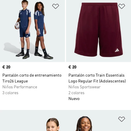
Añadir a la lista de deseos
Añ
Precio
€ 20
Precio
€ 20
Pantalón corto de entrenamiento
Pantalón corto Train Essentials
Tiro26 League
Logo Regular Fit (Adolescentes)
Niños Performance
Niños Sportswear
3 colores
2 colores
Nuevo
Añ