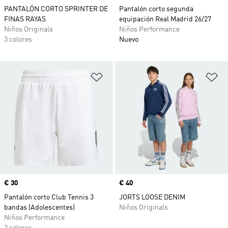
PANTALÓN CORTO SPRINTER DE
Pantalón corto segunda
FINAS RAYAS
equipación Real Madrid 26/27
Niños Originals
Niños Performance
3 colores
Nuevo
Añadir a la lista de deseos
Añ
Precio
€ 30
Precio
€ 40
Pantalón corto Club Tennis 3
JORTS LOOSE DENIM
bandas (Adolescentes)
Niños Originals
Niños Performance