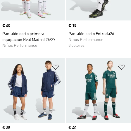
Precio
€ 40
Precio
€ 15
Pantalón corto primera
Pantalón corto Entrada26
equipación Real Madrid 26/27
Niños Performance
Niños Performance
8 colores
Añadir a la lista de deseos
Añ
Precio
€ 35
Precio
€ 40