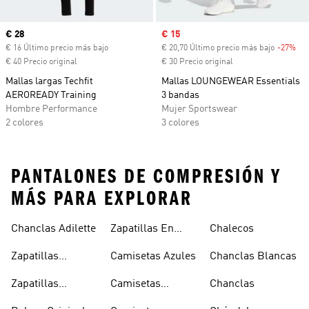
Precio actual
€ 28
Precio de venta
€ 15
€ 16 Último precio más bajo
€ 20,70 Último precio más bajo
-27%
Des
€ 40 Precio original
€ 30 Precio original
Mallas largas Techfit
Mallas LOUNGEWEAR Essentials
AEROREADY Training
3 bandas
Hombre Performance
Mujer Sportswear
2 colores
3 colores
PANTALONES DE COMPRESIÓN Y
MÁS PARA EXPLORAR
Chanclas Adilette
Zapatillas En
Chalecos
Oferta
Zapatillas
Camisetas Azules
Chanclas Blancas
Sambas Blancas
Zapatillas
Camisetas
Chanclas
Superstar
Negras