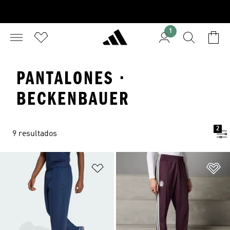
1
PANTALONES ·
BECKENBAUER
2
9 resultados
Añadir a la lista de deseos
Añ