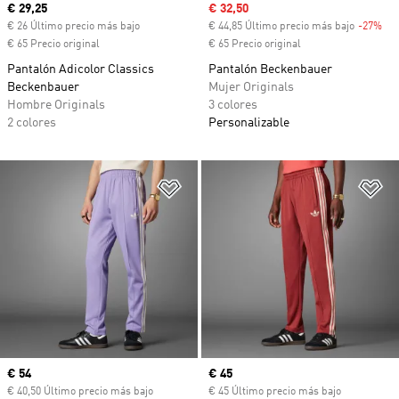
Precio actual
€ 29,25
Precio de venta
€ 32,50
€ 26 Último precio más bajo
€ 44,85 Último precio más bajo
-27%
Des
€ 65 Precio original
€ 65 Precio original
Pantalón Adicolor Classics
Pantalón Beckenbauer
Beckenbauer
Mujer Originals
Hombre Originals
3 colores
2 colores
Personalizable
Añadir a la lista de deseos
Añ
Precio actual
€ 54
Precio actual
€ 45
€ 40,50 Último precio más bajo
€ 45 Último precio más bajo