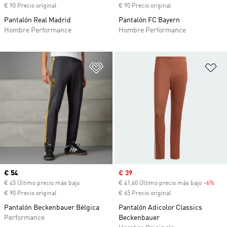
€ 90 Precio original
€ 90 Precio original
Pantalón Real Madrid
Pantalón FC Bayern
Hombre Performance
Hombre Performance
Añadir a la lista de deseos
Añ
Precio actual
€ 54
Precio de venta
€ 39
€ 45 Último precio más bajo
€ 41,60 Último precio más bajo
-6%
Desc
€ 90 Precio original
€ 65 Precio original
Pantalón Beckenbauer Bélgica
Pantalón Adicolor Classics
Performance
Beckenbauer