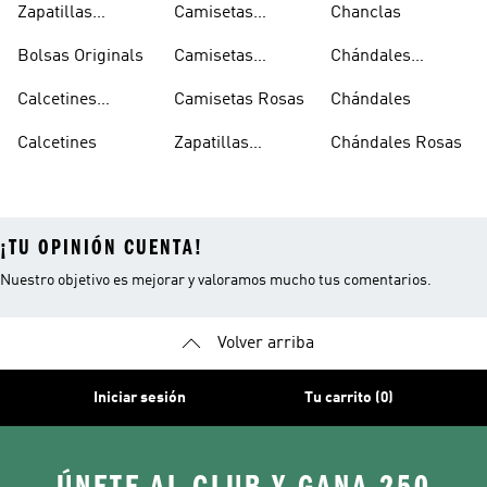
Zapatillas
Camisetas
Chanclas
Superstar
Negras
Bolsas Originals
Camisetas
Chándales
Blancas
Originals
Blancos
Calcetines
Camisetas Rosas
Chándales
Tobilleros
Calcetines
Zapatillas
Chándales Rosas
Blancos
Campus
¡TU OPINIÓN CUENTA!
Nuestro objetivo es mejorar y valoramos mucho tus comentarios.
Volver arriba
Iniciar sesión
Tu carrito (0)