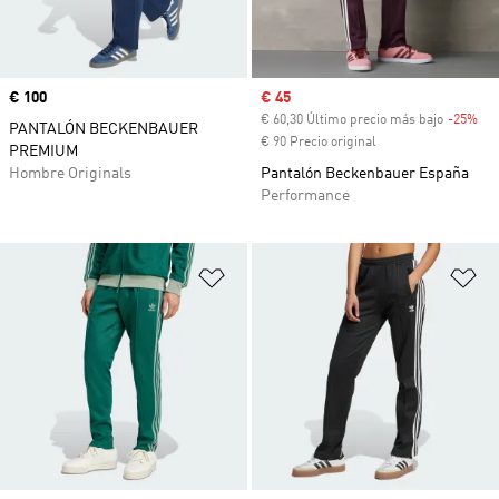
Precio
€ 100
Precio de venta
€ 45
€ 60,30 Último precio más bajo
-25%
Des
PANTALÓN BECKENBAUER
€ 90 Precio original
PREMIUM
Hombre Originals
Pantalón Beckenbauer España
Performance
Añadir a la lista de deseos
Añ