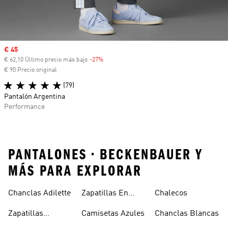
Precio de venta
€ 45
€ 62,10 Último precio más bajo
-27%
Descuento
€ 90 Precio original
(79)
Pantalón Argentina
Performance
PANTALONES • BECKENBAUER Y
MÁS PARA EXPLORAR
Chanclas Adilette
Zapatillas En
Chalecos
Oferta
Zapatillas
Camisetas Azules
Chanclas Blancas
Sambas Blancas