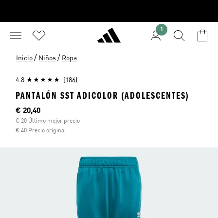
1
/
/
Inicio
Niños
Ropa
4.8
(186)
PANTALÓN SST ADICOLOR (ADOLESCENTES)
Precio actual
€ 20,40
€ 20 Último mejor precio
€ 40 Precio original