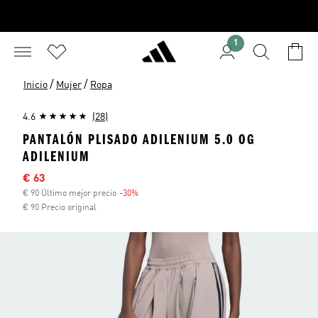
1
/
/
Inicio
Mujer
Ropa
4.6
(28)
PANTALÓN PLISADO ADILENIUM 5.0 OG
ADILENIUM
Precio rebajado
€ 63
€ 90 Último mejor precio
-30%
Descuento
€ 90 Precio original