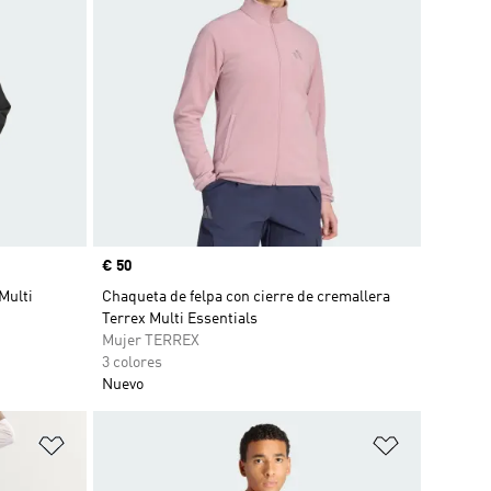
Precio
€ 50
Multi
Chaqueta de felpa con cierre de cremallera
Terrex Multi Essentials
Mujer TERREX
3 colores
Nuevo
Añadir a la lista de deseos
Añadir a la