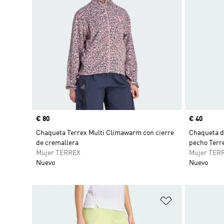
Precio
€ 80
Precio
€ 40
Chaqueta Terrex Multi Climawarm con cierre
Chaqueta de
de cremallera
pecho Terre
Mujer TERREX
Mujer TER
Nuevo
Nuevo
Añadir a la li