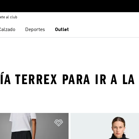
ete al club
Calzado
Deportes
Outlet
ÍA TERREX PARA IR A L
sta de deseos
Añadir a la lista de deseos