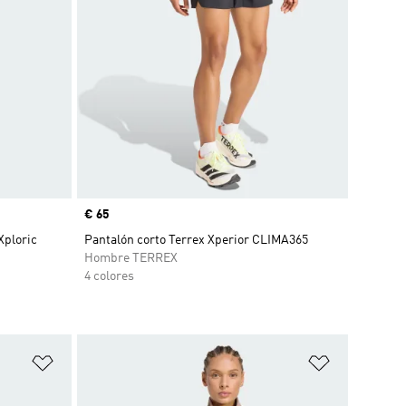
Precio
€ 65
Xploric
Pantalón corto Terrex Xperior CLIMA365
Hombre TERREX
4 colores
Añadir a la lista de deseos
Añadir a la