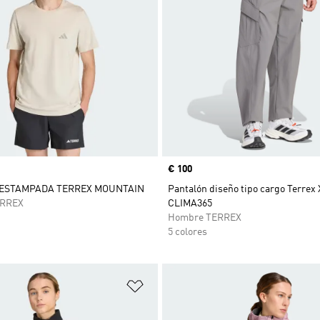
Precio
€ 100
 ESTAMPADA TERREX MOUNTAIN
Pantalón diseño tipo cargo Terrex 
ERREX
CLIMA365
Hombre TERREX
5 colores
sta de deseos
Añadir a la lista de deseos