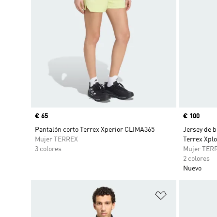
Precio
€ 65
Precio
€ 100
Pantalón corto Terrex Xperior CLIMA365
Jersey de b
Mujer TERREX
Terrex Xp
3 colores
Mujer TER
2 colores
Nuevo
Añadir a la li