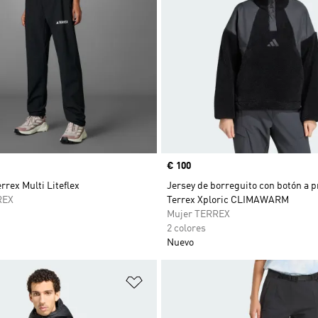
Precio
€ 100
rrex Multi Liteflex
Jersey de borreguito con botón a p
REX
Terrex Xploric CLIMAWARM
Mujer TERREX
2 colores
Nuevo
sta de deseos
Añadir a la lista de deseos