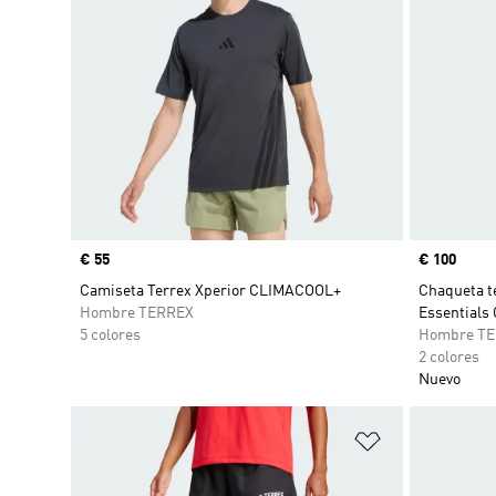
Precio
€ 55
Precio
€ 100
Camiseta Terrex Xperior CLIMACOOL+
Chaqueta t
Hombre TERREX
Essential
5 colores
Hombre T
2 colores
Nuevo
Añadir a la li