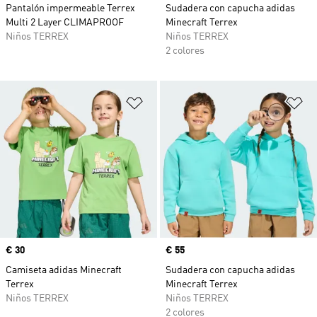
Pantalón impermeable Terrex
Sudadera con capucha adidas
Multi 2 Layer CLIMAPROOF
Minecraft Terrex
Niños TERREX
Niños TERREX
2 colores
Añadir a la lista de deseos
Añ
Precio
€ 30
Precio
€ 55
Camiseta adidas Minecraft
Sudadera con capucha adidas
Terrex
Minecraft Terrex
Niños TERREX
Niños TERREX
2 colores