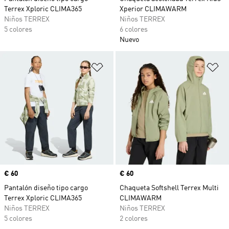
Terrex Xploric CLIMA365
Xperior CLIMAWARM
Niños TERREX
Niños TERREX
5 colores
6 colores
Nuevo
Añadir a la lista de deseos
Añ
Precio
€ 60
Precio
€ 60
Pantalón diseño tipo cargo
Chaqueta Softshell Terrex Multi
Terrex Xploric CLIMA365
CLIMAWARM
Niños TERREX
Niños TERREX
5 colores
2 colores