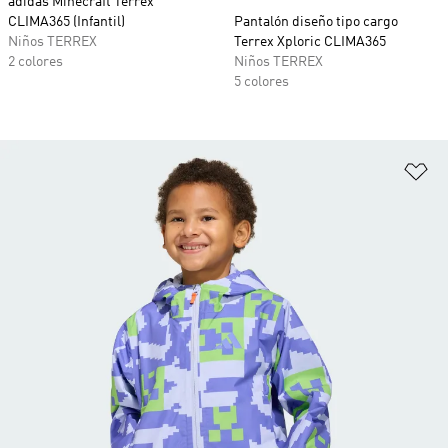
adidas Minecraft Terrex
CLIMA365 (Infantil)
Pantalón diseño tipo cargo
Niños TERREX
Terrex Xploric CLIMA365
2 colores
Niños TERREX
5 colores
Añ