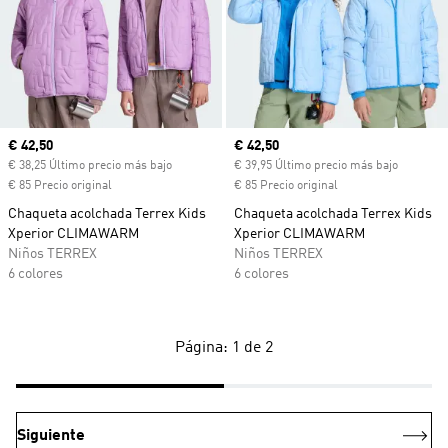
Precio actual
€ 42,50
Precio actual
€ 42,50
€ 38,25 Último precio más bajo
€ 39,95 Último precio más bajo
€ 85 Precio original
€ 85 Precio original
Chaqueta acolchada Terrex Kids
Chaqueta acolchada Terrex Kids
Xperior CLIMAWARM
Xperior CLIMAWARM
Niños TERREX
Niños TERREX
6 colores
6 colores
Página: 1 de 2
Siguiente