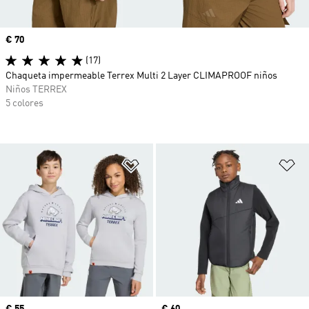
Precio
€ 70
(17)
Chaqueta impermeable Terrex Multi 2 Layer CLIMAPROOF niños
Niños TERREX
5 colores
Añadir a la lista de deseos
Añ