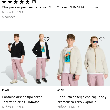
(17)
Chaqueta impermeable Terrex Multi 2 Layer CLIMAPROOF niños
Niños TERREX
5 colores
Añadir a la lista de deseos
Añ
Precio
€ 60
Precio
€ 60
Pantalón diseño tipo cargo
Chaqueta de felpa con capucha y
Terrex Xploric CLIMA365
cremallera Terrex Xploric
Niños TERREX
Niños TERREX