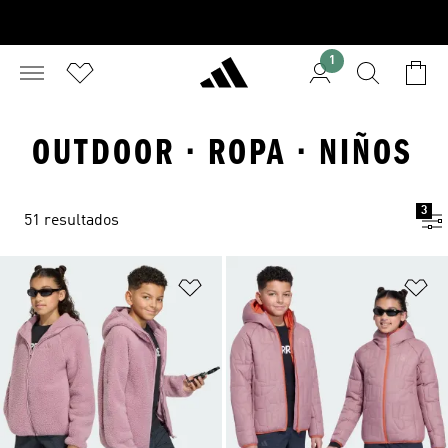
1
OUTDOOR · ROPA · NIÑOS
3
51 resultados
Añadir a la lista de deseos
Añ