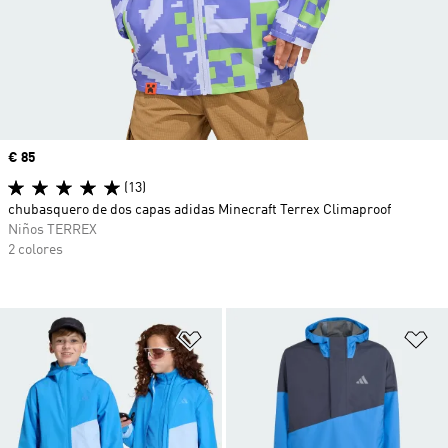
Precio
€ 85
(13)
chubasquero de dos capas adidas Minecraft Terrex Climaproof
Niños TERREX
2 colores
Añadir a la lista de deseos
Añ