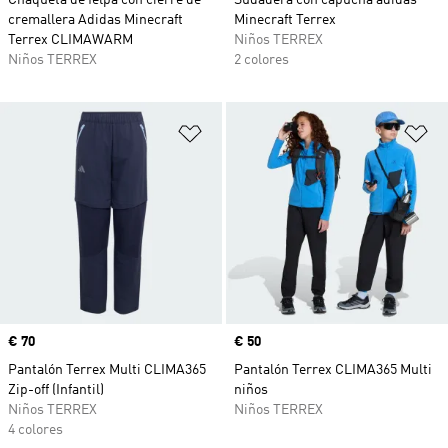
Chaqueta de felpa con cierre de
Sudadera con capucha adidas
cremallera Adidas Minecraft
Minecraft Terrex
Terrex CLIMAWARM
Niños TERREX
Niños TERREX
2 colores
Añadir a la lista de deseos
Añ
Precio
€ 70
Precio
€ 50
Pantalón Terrex Multi CLIMA365
Pantalón Terrex CLIMA365 Multi
Zip-off (Infantil)
niños
Niños TERREX
Niños TERREX
4 colores