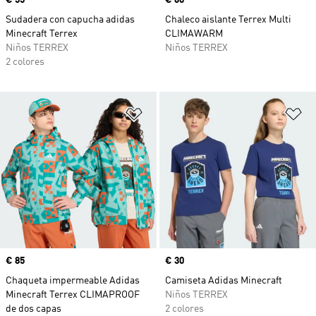
Precio
€ 55
Precio
€ 60
Sudadera con capucha adidas
Chaleco aislante Terrex Multi
Minecraft Terrex
CLIMAWARM
Niños TERREX
Niños TERREX
2 colores
Añadir a la lista de deseos
Añ
Precio
€ 85
Precio
€ 30
Chaqueta impermeable Adidas
Camiseta Adidas Minecraft
Minecraft Terrex CLIMAPROOF
Niños TERREX
de dos capas
2 colores