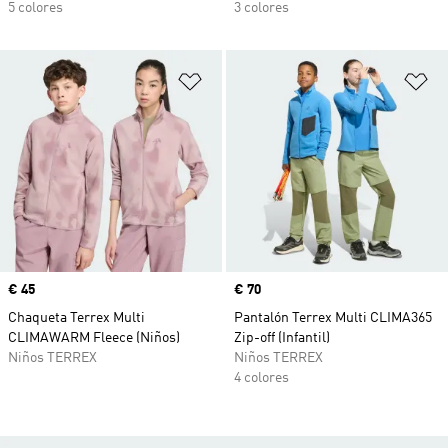
5 colores
3 colores
Añadir a la lista de deseos
Añ
Precio
€ 45
Precio
€ 70
Chaqueta Terrex Multi
Pantalón Terrex Multi CLIMA365
CLIMAWARM Fleece (Niños)
Zip-off (Infantil)
Niños TERREX
Niños TERREX
4 colores