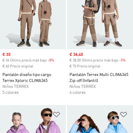
Precio de venta
€ 33
Precio de venta
€ 36,40
€ 36 Último precio más bajo
-8%
Descuento
€ 38,50 Último precio más bajo
-5%
Desc
€ 60 Precio original
€ 70 Precio original
Pantalón diseño tipo cargo
Pantalón Terrex Multi CLIMA365
Terrex Xploric CLIMA365
Zip-off (Infantil)
Niños TERREX
Niños TERREX
5 colores
4 colores
Añadir a la lista de deseos
Añ