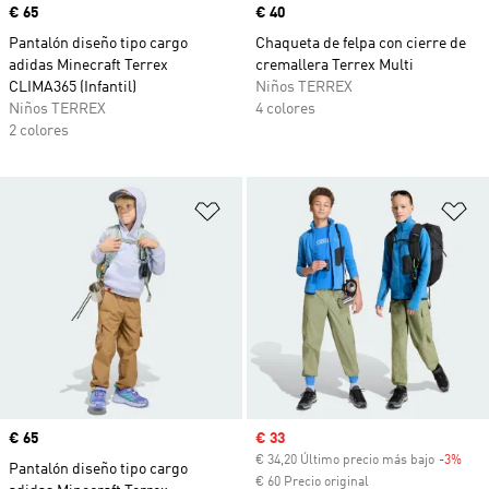
Precio
€ 65
Precio
€ 40
Pantalón diseño tipo cargo
Chaqueta de felpa con cierre de
adidas Minecraft Terrex
cremallera Terrex Multi
CLIMA365 (Infantil)
Niños TERREX
Niños TERREX
4 colores
2 colores
Añadir a la lista de deseos
Añ
Precio
€ 65
Precio de venta
€ 33
€ 34,20 Último precio más bajo
-3%
Desc
Pantalón diseño tipo cargo
€ 60 Precio original