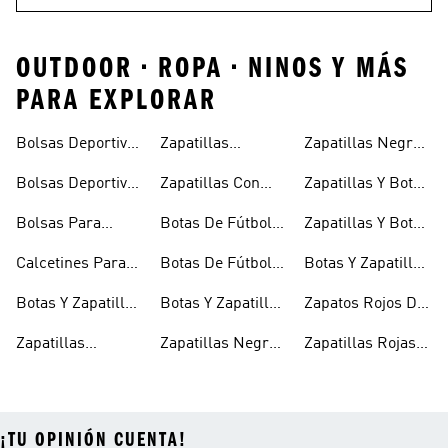
OUTDOOR • ROPA • NINOS Y MÁS
PARA EXPLORAR
Bolsas Deportivas
Zapatillas
Zapatillas Negras
Niñas
Para Niñas
Blancas Para
Para Niños
Bolsas Deportivas
Zapatillas Con
Zapatillas Y Botas
Niños
Para Niños
Cierre Adherente
Para Niñas Bebés
Bolsas Para
Botas De Fútbol
Zapatillas Y Botas
Niños
Niños
Para Niñas
De Bebé Y Niño
Calcetines Para
Botas De Fútbol
Botas Y Zapatillas
Niños
Para Niños
Para Niños
Botas Y Zapatillas
Botas Y Zapatillas
Zapatos Rojos De
Para Bebés
De Fútbol Para
Niña
Zapatillas
Zapatillas Negras
Zapatillas Rojas
Niños
Blancas Para
Para Niñas
Para Niños
¡TU OPINIÓN CUENTA!