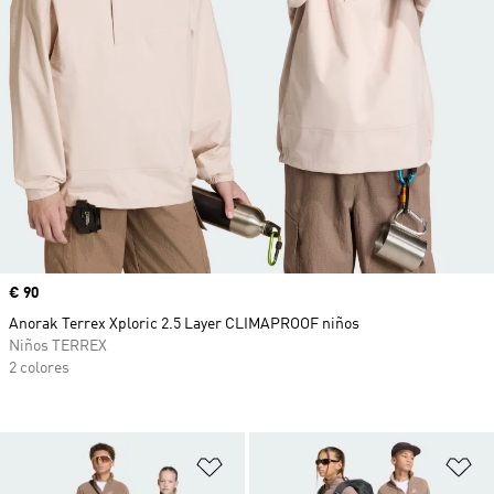
Precio
€ 90
Anorak Terrex Xploric 2.5 Layer CLIMAPROOF niños
Niños TERREX
2 colores
Añadir a la lista de deseos
Añ