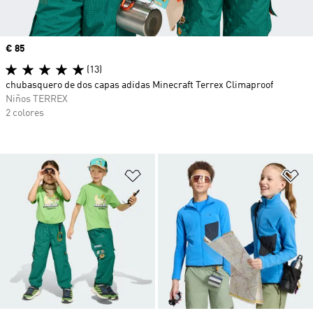
Precio
€ 85
(13)
chubasquero de dos capas adidas Minecraft Terrex Climaproof
Niños TERREX
2 colores
Añadir a la lista de deseos
Añ