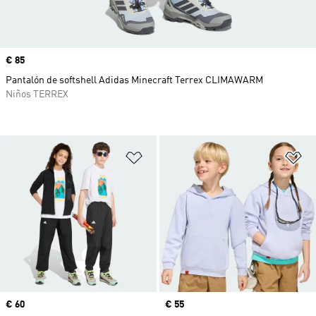
Precio
€ 85
Pantalón de softshell Adidas Minecraft Terrex CLIMAWARM
Niños TERREX
Añadir a la lista de deseos
Añ
Precio
€ 60
Precio
€ 55