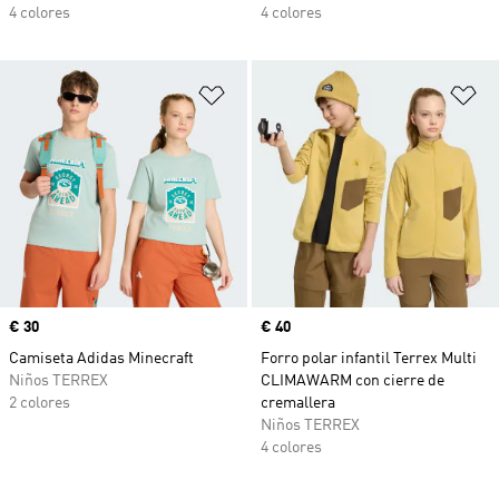
4 colores
4 colores
Añadir a la lista de deseos
Añ
Precio
€ 30
Precio
€ 40
Camiseta Adidas Minecraft
Forro polar infantil Terrex Multi
Niños TERREX
CLIMAWARM con cierre de
2 colores
cremallera
Niños TERREX
4 colores