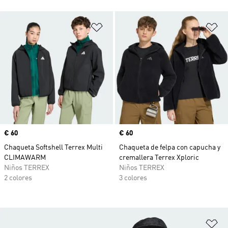
Añadir a la lista de deseos
Añ
Precio
€ 60
Precio
€ 60
Chaqueta Softshell Terrex Multi
Chaqueta de felpa con capucha y
CLIMAWARM
cremallera Terrex Xploric
Niños TERREX
Niños TERREX
2 colores
3 colores
Añ