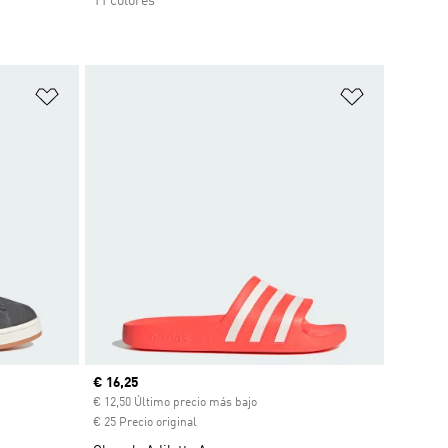
11 colores
Añadir a la lista de deseos
Añadir a la
Precio actual
€ 16,25
€ 12,50 Último precio más bajo
€ 25 Precio original