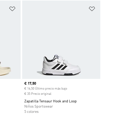
Añadir a la lista de deseos
Añadir a la
Precio actual
€ 17,50
€ 16,50 Último precio más bajo
€ 35 Precio original
Zapatilla Tensaur Hook and Loop
Niños Sportswear
5 colores