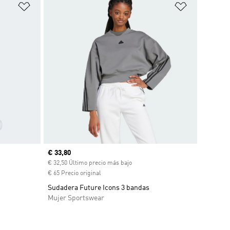
Añadir a la lista de deseos
Añadir a la
Precio actual
€ 33,80
€ 32,50 Último precio más bajo
€ 65 Precio original
Sudadera Future Icons 3 bandas
Mujer Sportswear