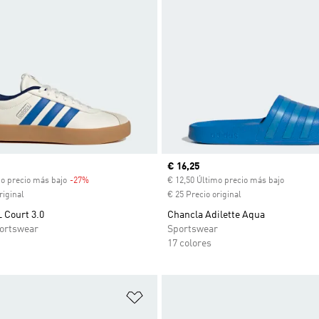
venta
Precio actual
€ 16,25
mo precio más bajo
-27%
Descuento
€ 12,50 Último precio más bajo
riginal
€ 25 Precio original
L Court 3.0
Chancla Adilette Aqua
ortswear
Sportswear
17 colores
sta de deseos
Añadir a la lista de deseos