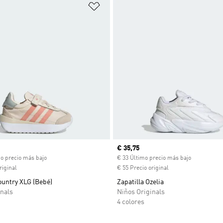
sta de deseos
Añadir a la lista de deseos
ual
Precio actual
€ 35,75
mo precio más bajo
€ 33 Último precio más bajo
riginal
€ 55 Precio original
ountry XLG (Bebé)
Zapatilla Ozelia
nals
Niños Originals
4 colores