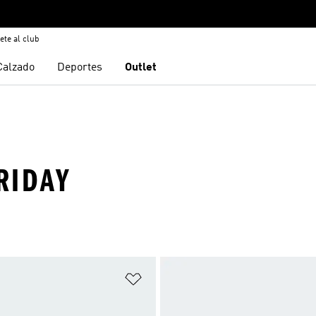
ete al club
Calzado
Deportes
Outlet
RIDAY
sta de deseos
Añadir a la lista de deseos