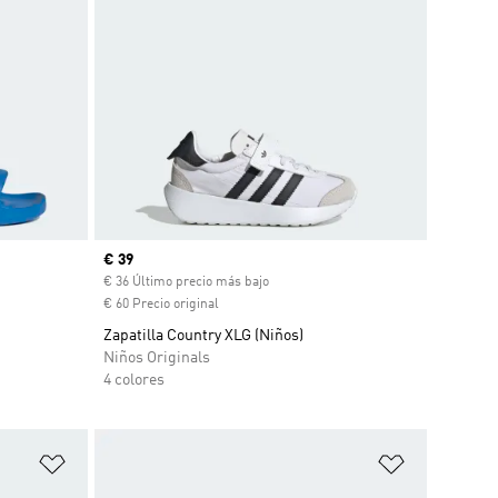
Precio actual
€ 39
€ 36 Último precio más bajo
€ 60 Precio original
Zapatilla Country XLG (Niños)
Niños Originals
4 colores
Añadir a la lista de deseos
Añadir a la