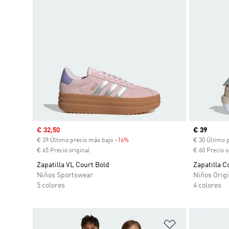
Precio de venta
€ 32,50
Precio act
€ 39
€ 39 Último precio más bajo
-16%
Descuento
€ 30 Último 
€ 65 Precio original
€ 60 Precio o
Zapatilla VL Court Bold
Zapatilla C
Niños Sportswear
Niños Origi
5 colores
4 colores
Añadir a la li