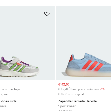
sta de deseos
Añadir a la lista de deseos
ual
Precio de venta
€ 42,50
precio más bajo
€ 45,90 Último precio más bajo
-7%
Des
riginal
€ 85 Precio original
 Shoes Kids
Zapatilla Barreda Decode
nals
Sportswear