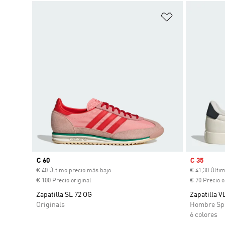
Añadir a la li
Precio actual
€ 60
Precio de 
€ 35
€ 40 Último precio más bajo
€ 41,30 Últi
€ 100 Precio original
€ 70 Precio o
Zapatilla SL 72 OG
Zapatilla V
Originals
Hombre Sp
6 colores