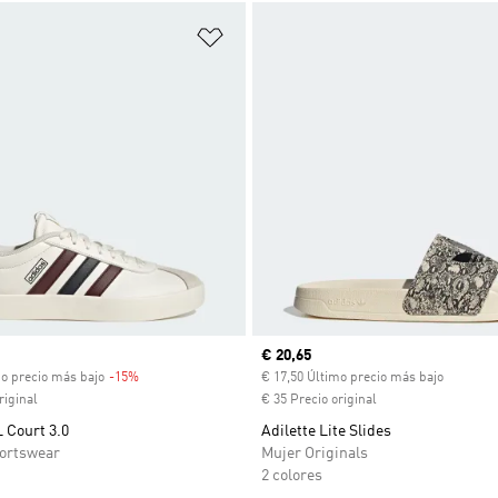
sta de deseos
Añadir a la lista de deseos
venta
Precio actual
€ 20,65
mo precio más bajo
-15%
Descuento
€ 17,50 Último precio más bajo
riginal
€ 35 Precio original
L Court 3.0
Adilette Lite Slides
ortswear
Mujer Originals
2 colores