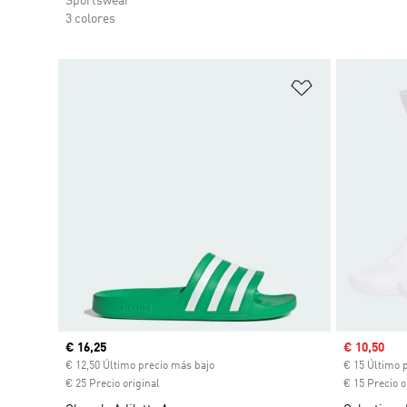
Sportswear
3 colores
Añadir a la li
Precio actual
€ 16,25
Precio de 
€ 10,50
€ 12,50 Último precio más bajo
€ 15 Último 
€ 25 Precio original
€ 15 Precio o