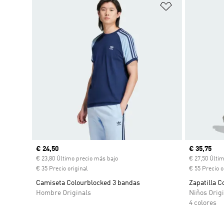
Añadir a la li
Precio actual
€ 24,50
Precio act
€ 35,75
€ 23,80 Último precio más bajo
€ 27,50 Últi
€ 35 Precio original
€ 55 Precio o
Camiseta Colourblocked 3 bandas
Zapatilla C
Hombre Originals
Niños Origi
4 colores