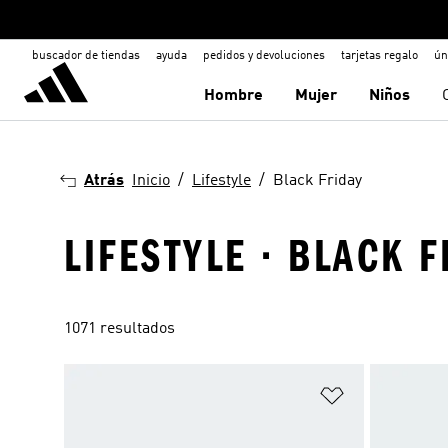
buscador de tiendas
ayuda
pedidos y devoluciones
tarjetas regalo
ún
Hombre
Mujer
Niños
Atrás
Inicio
Lifestyle
Black Friday
LIFESTYLE · BLACK F
1071 resultados
Añadir a la li