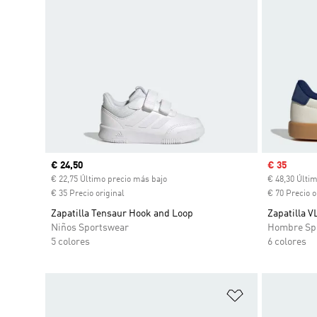
Precio actual
€ 24,50
Precio de 
€ 35
€ 22,75 Último precio más bajo
€ 48,30 Últi
€ 35 Precio original
€ 70 Precio o
Zapatilla Tensaur Hook and Loop
Zapatilla V
Niños Sportswear
Hombre Sp
5 colores
6 colores
Añadir a la li