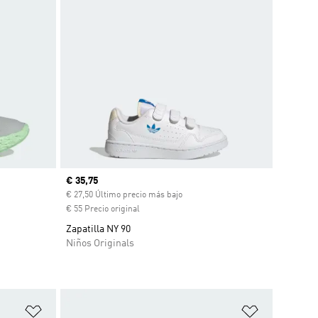
Precio actual
€ 35,75
€ 27,50 Último precio más bajo
€ 55 Precio original
Zapatilla NY 90
Niños Originals
Añadir a la lista de deseos
Añadir a la