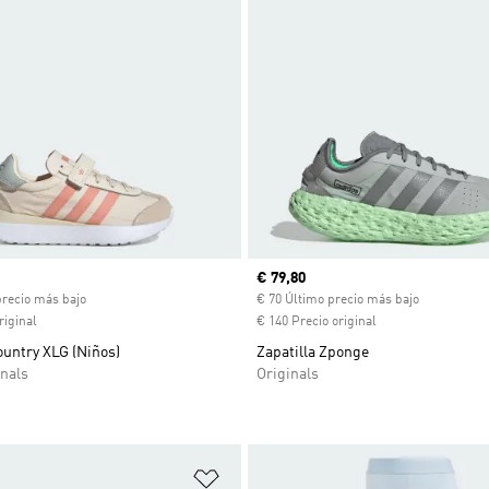
ual
Precio actual
€ 79,80
precio más bajo
€ 70 Último precio más bajo
riginal
€ 140 Precio original
ountry XLG (Niños)
Zapatilla Zponge
nals
Originals
sta de deseos
Añadir a la lista de deseos