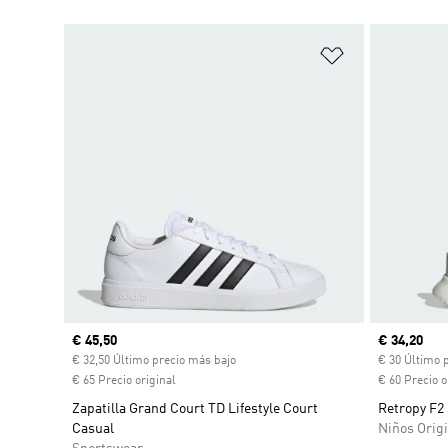
Añadir a la li
Precio actual
€ 45,50
Precio act
€ 34,20
€ 32,50 Último precio más bajo
€ 30 Último 
€ 65 Precio original
€ 60 Precio o
Zapatilla Grand Court TD Lifestyle Court
Retropy F2
Casual
Niños Origi