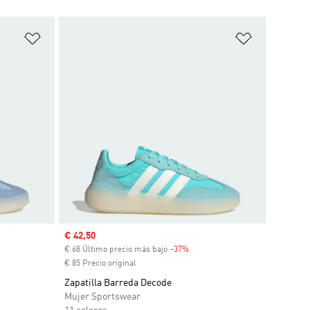
Añadir a la lista de deseos
Añadir a la
Precio de venta
€ 42,50
cuento
€ 68 Último precio más bajo
-37%
Descuento
€ 85 Precio original
Zapatilla Barreda Decode
Mujer Sportswear