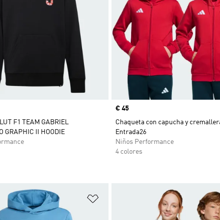
Precio
€ 45
LUT F1 TEAM GABRIEL
Chaqueta con capucha y cremaller
 GRAPHIC II HOODIE
Entrada26
ormance
Niños Performance
4 colores
sta de deseos
Añadir a la lista de deseos