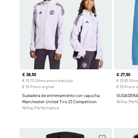
Precio actual
€ 38,50
Precio act
€ 27,50
€ 35,75 Último precio más bajo
€ 25,85 Últi
€ 55 Precio original
€ 55 Precio o
Sudadera de entrenamiento con capucha
SUDADERA
Manchester United Tiro 25 Competition
Niños Perf
Niños Performance
Añadir a la li