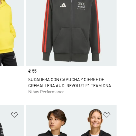
Precio
€ 55
SUDADERA CON CAPUCHA Y CIERRE DE
CREMALLERA AUDI REVOLUT F1 TEAM DNA
Niños Performance
Añadir a la lista de deseos
Añadir a la