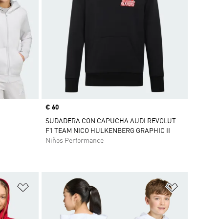
Precio
€ 60
SUDADERA CON CAPUCHA AUDI REVOLUT
F1 TEAM NICO HULKENBERG GRAPHIC II
Niños Performance
Añadir a la lista de deseos
Añadir a la