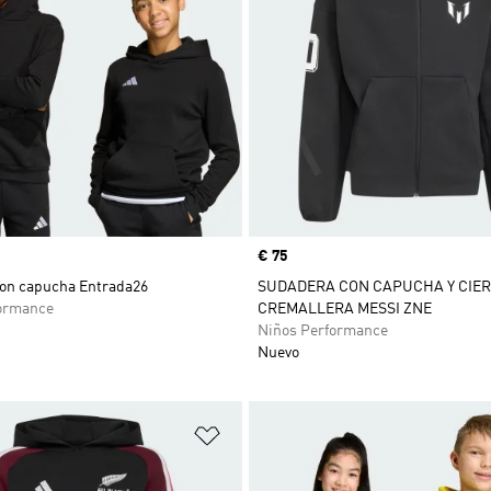
Precio
€ 75
on capucha Entrada26
SUDADERA CON CAPUCHA Y CIER
ormance
CREMALLERA MESSI ZNE
Niños Performance
Nuevo
sta de deseos
Añadir a la lista de deseos