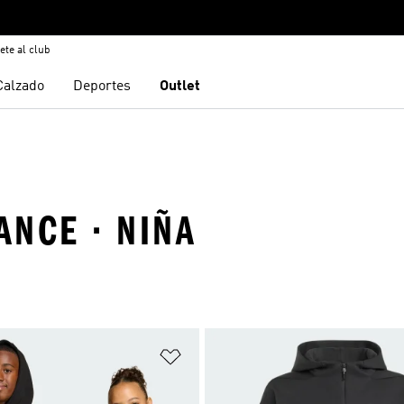
ete al club
Calzado
Deportes
Outlet
ANCE · NIÑA
sta de deseos
Añadir a la lista de deseos