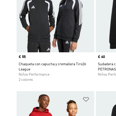
Precio
€ 55
Precio
€ 60
Chaqueta con capucha y cremallera Tiro26
Sudadera 
League
PETRONAS 
Niños Performance
Niños Perf
2 colores
Añadir a la li