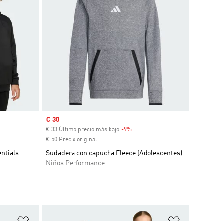
Precio de venta
€ 30
€ 33 Último precio más bajo
-9%
Descuento
€ 50 Precio original
ntials
Sudadera con capucha Fleece (Adolescentes)
Niños Performance
Añadir a la lista de deseos
Añadir a la