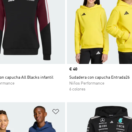
Precio
€ 40
n capucha All Blacks infantil
Sudadera con capucha Entrada26
ormance
Niños Performance
6 colores
sta de deseos
Añadir a la lista de deseos