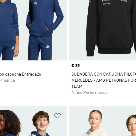
Precio
€ 85
on capucha Entrada26
SUDADERA CON CAPUCHA PILOT
ormance
MERCEDES - AMG PETRONAS FO
TEAM
Niños Performance
sta de deseos
Añadir a la lista de deseos