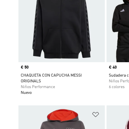
Precio
€ 50
Precio
€ 40
CHAQUETA CON CAPUCHA MESSI
Sudadera c
ORIGINALS
Niños Perf
Niños Performance
6 colores
Nuevo
Añadir a la li