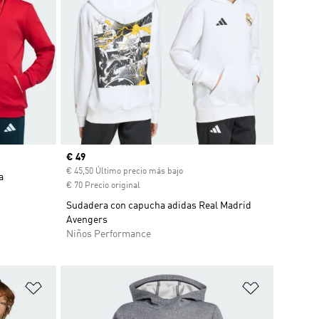
Precio actual
€ 49
€ 45,50 Último precio más bajo
a
€ 70 Precio original
Sudadera con capucha adidas Real Madrid
Avengers
Niños Performance
Añadir a la lista de deseos
Añadir a la