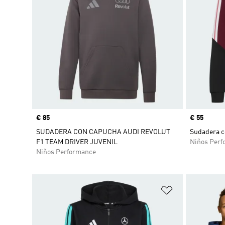
Precio
€ 85
Precio
€ 55
SUDADERA CON CAPUCHA AUDI REVOLUT
Sudadera co
F1 TEAM DRIVER JUVENIL
Niños Perf
Niños Performance
Añadir a la li