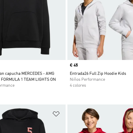
Precio
€ 45
con capucha MERCEDES - AMG
Entrada26 Full Zip Hoodie Kids
FORMULA 1 TEAM LIGHTS ON
Niños Performance
ormance
4 colores
sta de deseos
Añadir a la lista de deseos