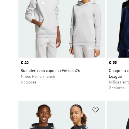
Precio
€ 40
Precio
€ 55
Sudadera con capucha Entrada26
Chaqueta c
Niños Performance
League
6 colores
Niños Perf
2 colores
Añadir a la li