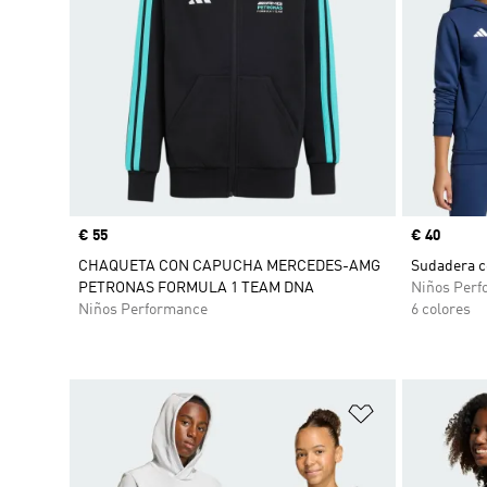
Precio
€ 55
Precio
€ 40
CHAQUETA CON CAPUCHA MERCEDES-AMG
Sudadera c
PETRONAS FORMULA 1 TEAM DNA
Niños Perf
Niños Performance
6 colores
Añadir a la li