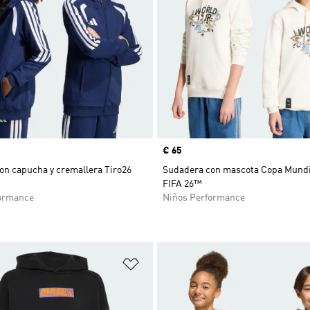
Precio
€ 65
on capucha y cremallera Tiro26
Sudadera con mascota Copa Mundia
FIFA 26™
ormance
Niños Performance
sta de deseos
Añadir a la lista de deseos