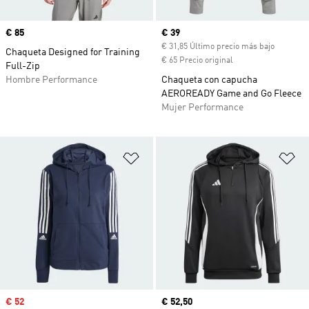
Precio
€ 85
Precio actual
€ 39
€ 31,85 Último precio más bajo
Chaqueta Designed for Training
€ 65 Precio original
Full-Zip
Hombre Performance
Chaqueta con capucha
AEROREADY Game and Go Fleece
Mujer Performance
Añadir a la lista de deseos
Añ
Precio de venta
€ 52
Precio actual
€ 52,50