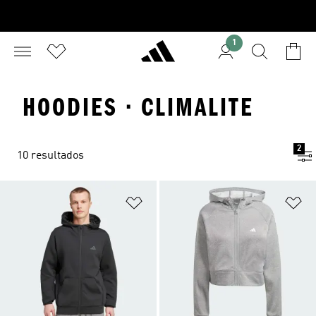
1
HOODIES · CLIMALITE
2
10 resultados
Añadir a la lista de deseos
Añ