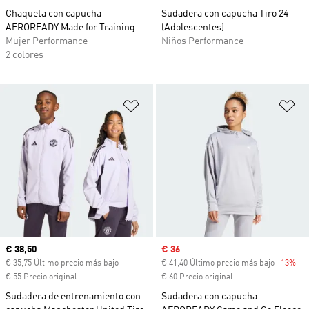
Chaqueta con capucha
Sudadera con capucha Tiro 24
AEROREADY Made for Training
(Adolescentes)
Mujer Performance
Niños Performance
2 colores
Añadir a la lista de deseos
Añ
Precio actual
€ 38,50
Precio de venta
€ 36
€ 35,75 Último precio más bajo
€ 41,40 Último precio más bajo
-13%
Des
€ 55 Precio original
€ 60 Precio original
Sudadera de entrenamiento con
Sudadera con capucha