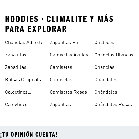
HOODIES • CLIMALITE Y MÁS
PARA EXPLORAR
Chanclas Adilette
Zapatillas En
Chalecos
Oferta
Zapatillas
Camisetas Azules
Chanclas Blancas
Sambas Blancas
Zapatillas
Camisetas
Chanclas
Superstar
Negras
Bolsas Originals
Camisetas
Chándales
Blancas
Originals
Blancos
Calcetines
Camisetas Rosas
Chándales
Tobilleros
Calcetines
Zapatillas
Chándales Rosas
Blancos
Campus
¡TU OPINIÓN CUENTA!