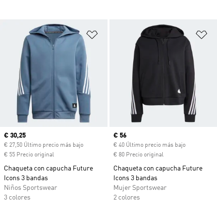
Añadir a la lista de deseos
Añ
Precio actual
€ 30,25
Precio actual
€ 56
€ 27,50 Último precio más bajo
€ 40 Último precio más bajo
€ 55 Precio original
€ 80 Precio original
Chaqueta con capucha Future
Chaqueta con capucha Future
Icons 3 bandas
Icons 3 bandas
Niños Sportswear
Mujer Sportswear
3 colores
2 colores