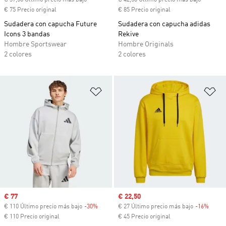
€ 37,50 Último precio más bajo
€ 42,50 Último precio más bajo
€ 75 Precio original
€ 85 Precio original
Sudadera con capucha Future
Sudadera con capucha adidas
Icons 3 bandas
Rekive
Hombre Sportswear
Hombre Originals
2 colores
2 colores
Añadir a la lista de deseos
Añ
Precio de venta
€ 77
Precio de venta
€ 22,50
€ 110 Último precio más bajo
-30%
Descuento
€ 27 Último precio más bajo
-16%
Descu
€ 110 Precio original
€ 45 Precio original