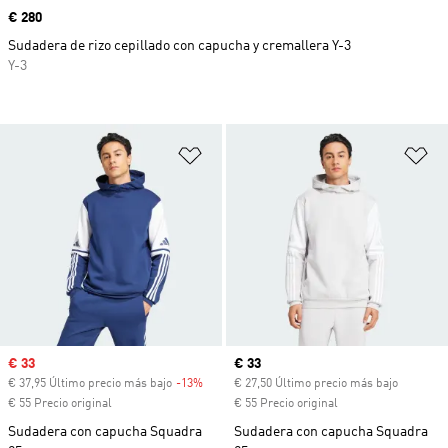
Precio
€ 280
Sudadera de rizo cepillado con capucha y cremallera Y-3
Y-3
Añadir a la lista de deseos
Añ
Precio de venta
€ 33
Precio actual
€ 33
€ 37,95 Último precio más bajo
-13%
Descuento
€ 27,50 Último precio más bajo
€ 55 Precio original
€ 55 Precio original
Sudadera con capucha Squadra
Sudadera con capucha Squadra