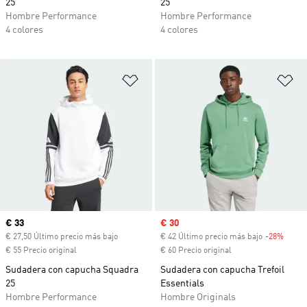
25
25
Hombre Performance
Hombre Performance
4 colores
4 colores
Añadir a la lista de deseos
Añ
Precio actual
€ 33
Precio de venta
€ 30
€ 27,50 Último precio más bajo
€ 42 Último precio más bajo
-28%
Descu
€ 55 Precio original
€ 60 Precio original
Sudadera con capucha Squadra
Sudadera con capucha Trefoil
25
Essentials
Hombre Performance
Hombre Originals