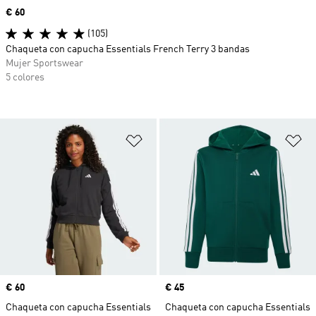
Precio
€ 60
(105)
Chaqueta con capucha Essentials French Terry 3 bandas
Mujer Sportswear
5 colores
Añadir a la lista de deseos
Añ
Precio
€ 60
Precio
€ 45
Chaqueta con capucha Essentials
Chaqueta con capucha Essentials