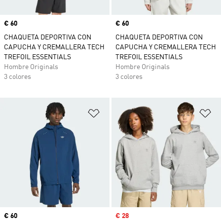
Precio
€ 60
Precio
€ 60
CHAQUETA DEPORTIVA CON
CHAQUETA DEPORTIVA CON
CAPUCHA Y CREMALLERA TECH
CAPUCHA Y CREMALLERA TECH
TREFOIL ESSENTIALS
TREFOIL ESSENTIALS
Hombre Originals
Hombre Originals
3 colores
3 colores
Añadir a la lista de deseos
Añ
Precio
€ 60
Precio de venta
€ 28