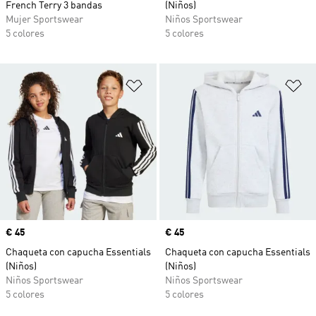
French Terry 3 bandas
(Niños)
Mujer Sportswear
Niños Sportswear
5 colores
5 colores
Añadir a la lista de deseos
Añ
Precio
€ 45
Precio
€ 45
Chaqueta con capucha Essentials
Chaqueta con capucha Essentials
(Niños)
(Niños)
Niños Sportswear
Niños Sportswear
5 colores
5 colores