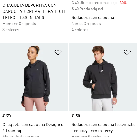
€ 40 Último precio más bajo
-30%
Descu
CHAQUETA DEPORTIVA CON
€ 40 Precio original
CAPUCHA Y CREMALLERA TECH
TREFOIL ESSENTIALS
Sudadera con capucha
Hombre Originals
Niños Originals
3 colores
4 colores
Añadir a la lista de deseos
Añ
Precio
€ 70
Precio
€ 50
Chaqueta con capucha Designed
Sudadera con capucha Essentials
4 Training
Feelcozy French Terry