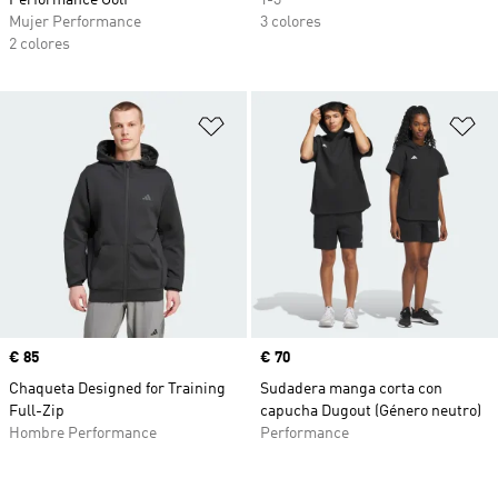
Performance Golf
Y-3
Mujer Performance
3 colores
2 colores
Añadir a la lista de deseos
Añ
Precio
€ 85
Precio
€ 70
Chaqueta Designed for Training
Sudadera manga corta con
Full-Zip
capucha Dugout (Género neutro)
Hombre Performance
Performance