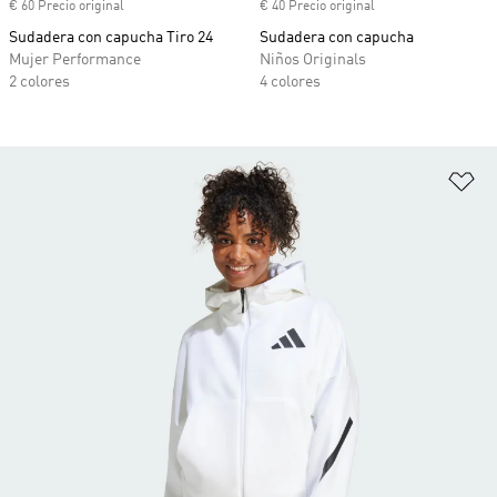
€ 60 Precio original
€ 40 Precio original
Sudadera con capucha Tiro 24
Sudadera con capucha
Mujer Performance
Niños Originals
2 colores
4 colores
Añ