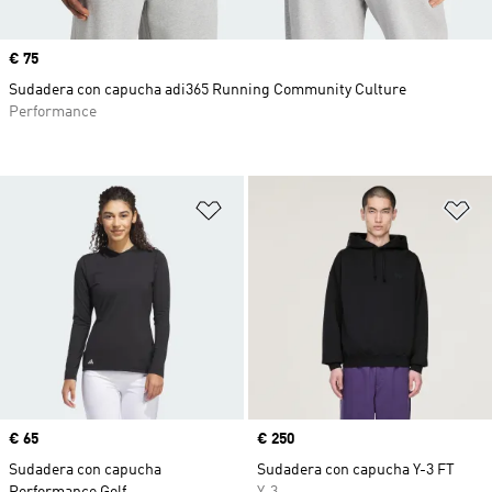
Precio
€ 75
Sudadera con capucha adi365 Running Community Culture
Performance
Añadir a la lista de deseos
Añ
Precio
€ 65
Precio
€ 250
Sudadera con capucha
Sudadera con capucha Y-3 FT