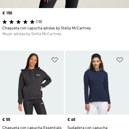
Precio
€ 150
(18)
Chaqueta con capucha adidas by Stella McCartney
Mujer adidas by Stella McCartney
Añadir a la lista de deseos
Añ
Precio
€ 55
Precio
€ 65
Chaqueta con capucha Essentials
Sudadera con capucha