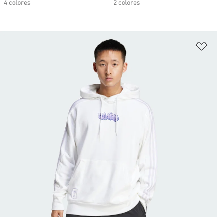
4 colores
2 colores
Añ