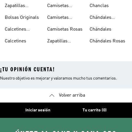
Sambas Blancas
Zapatillas
Camisetas
Chanclas
Superstar
Negras
Bolsas Originals
Camisetas
Chándales
Blancas
Originals
Blancos
Calcetines
Camisetas Rosas
Chándales
Tobilleros
Calcetines
Zapatillas
Chándales Rosas
Blancos
Campus
¡TU OPINIÓN CUENTA!
Nuestro objetivo es mejorar y valoramos mucho tus comentarios.
Volver arriba
Iniciar sesión
Tu carrito (0)