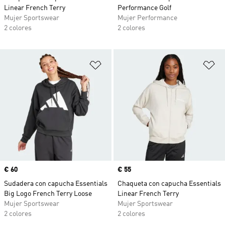
Linear French Terry
Performance Golf
Mujer Sportswear
Mujer Performance
2 colores
2 colores
Añadir a la lista de deseos
Añ
Precio
€ 60
Precio
€ 55
Sudadera con capucha Essentials
Chaqueta con capucha Essentials
Big Logo French Terry Loose
Linear French Terry
Mujer Sportswear
Mujer Sportswear
2 colores
2 colores