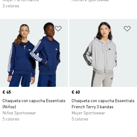
Mujer Performance
Hombre Sportswear
3 colores
Añadir a la lista de deseos
Añ
Precio
€ 45
Precio
€ 60
Chaqueta con capucha Essentials
Chaqueta con capucha Essentials
(Niños)
French Terry 3 bandas
Niños Sportswear
Mujer Sportswear
5 colores
5 colores