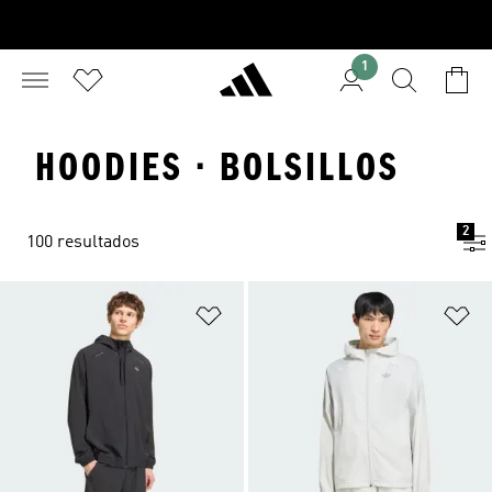
1
HOODIES · BOLSILLOS
2
100 resultados
Añadir a la lista de deseos
Añ