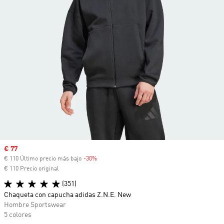
Precio de venta
€ 77
€ 110 Último precio más bajo
-30%
Descuento
€ 110 Precio original
(351)
Chaqueta con capucha adidas Z.N.E. New
Hombre Sportswear
5 colores