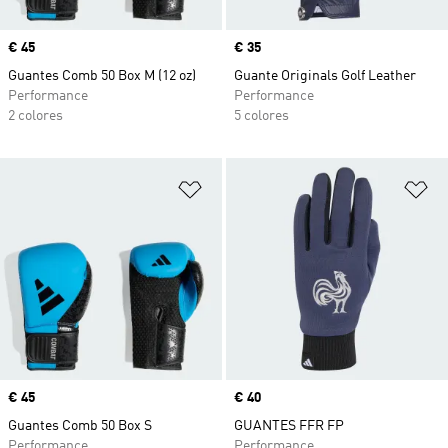
Precio
€ 45
Precio
€ 35
Guantes Comb 50 Box M (12 oz)
Guante Originals Golf Leather
Performance
Performance
2 colores
5 colores
Añadir a la lista de deseos
Añ
Precio
€ 45
Precio
€ 40
Guantes Comb 50 Box S
GUANTES FFR FP
Performance
Performance