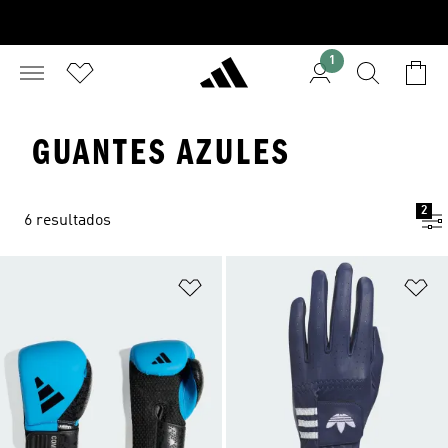
1
GUANTES AZULES
2
6 resultados
Añadir a la lista de deseos
Añ