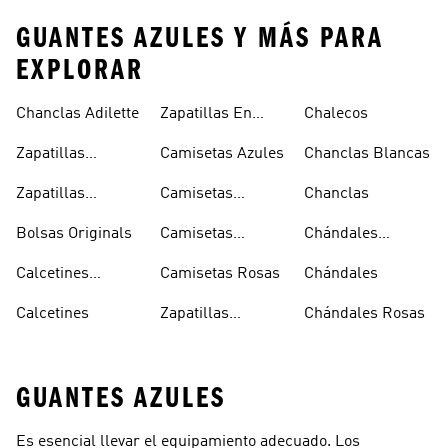
GUANTES AZULES Y MÁS PARA
EXPLORAR
Chanclas Adilette
Zapatillas En
Chalecos
Oferta
Zapatillas
Camisetas Azules
Chanclas Blancas
Sambas Blancas
Zapatillas
Camisetas
Chanclas
Superstar
Negras
Bolsas Originals
Camisetas
Chándales
Blancas
Originals
Blancos
Calcetines
Camisetas Rosas
Chándales
Tobilleros
Calcetines
Zapatillas
Chándales Rosas
Blancos
Campus
GUANTES AZULES
Es esencial llevar el equipamiento adecuado. Los