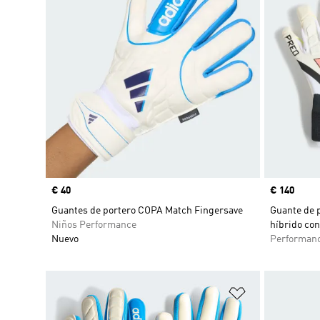
Precio
€ 40
Precio
€ 140
Guantes de portero COPA Match Fingersave
Guante de p
Niños Performance
híbrido con
Nuevo
Performan
Añadir a la li