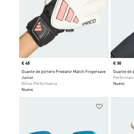
Precio
€ 45
Precio
€ 30
Guante de portero Predator Match Fingersave
Guante de p
Junior
Performan
Niños Performance
Nuevo
Nuevo
Añadir a la li