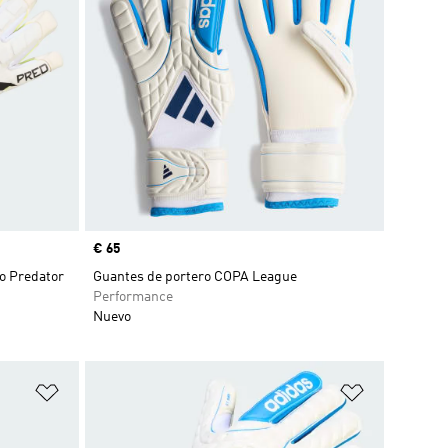
Precio
€ 65
do Predator
Guantes de portero COPA League
Performance
Nuevo
Añadir a la lista de deseos
Añadir a la