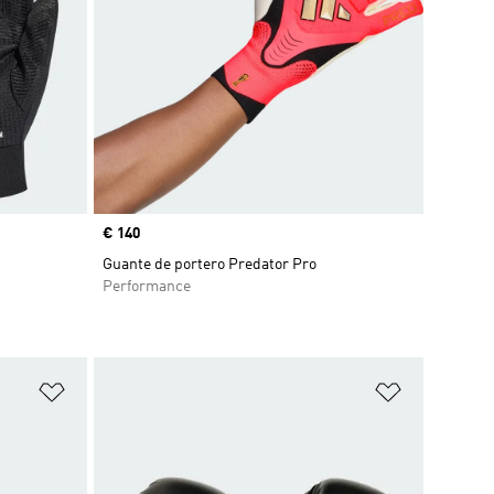
Precio
€ 140
Guante de portero Predator Pro
Performance
Añadir a la lista de deseos
Añadir a la