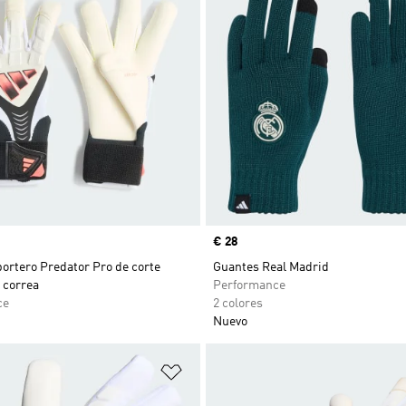
Precio
€ 28
ortero Predator Pro de corte
Guantes Real Madrid
 correa
Performance
ce
2 colores
Nuevo
sta de deseos
Añadir a la lista de deseos