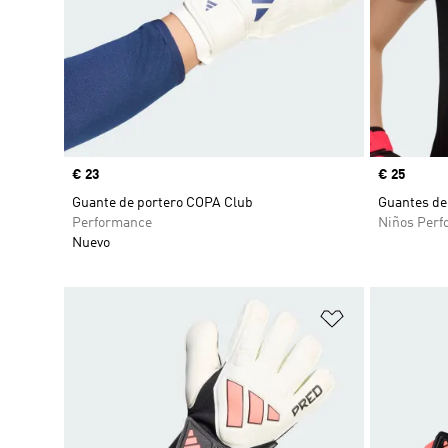
Precio
€ 23
Precio
€ 25
Guante de portero COPA Club
Guantes de
Performance
Niños Perf
Nuevo
Añadir a la li