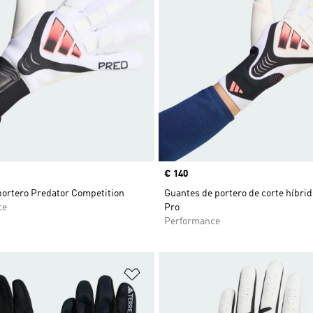
Precio
€ 140
portero Predator Competition
Guantes de portero de corte híbri
ce
Pro
Performance
sta de deseos
Añadir a la lista de deseos