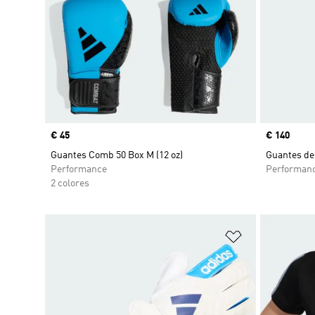
Precio
€ 45
Precio
€ 140
Guantes Comb 50 Box M (12 oz)
Guantes de
Performance
Performan
2 colores
Añadir a la li