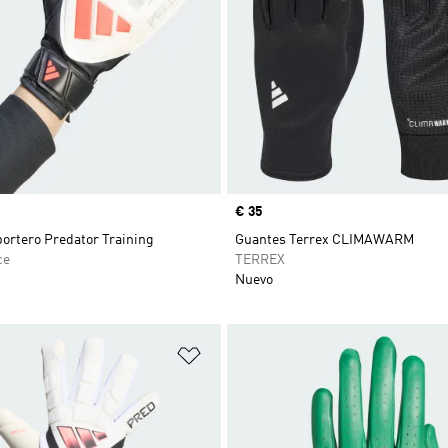
Precio
€ 35
ortero Predator Training
Guantes Terrex CLIMAWARM
ce
TERREX
Nuevo
sta de deseos
Añadir a la lista de deseos