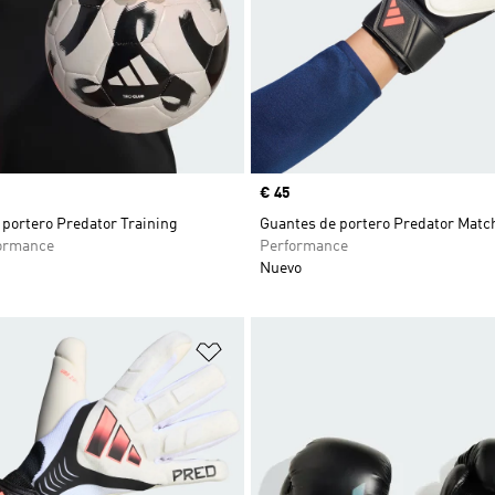
Precio
€ 45
 portero Predator Training
Guantes de portero Predator Matc
ormance
Performance
Nuevo
sta de deseos
Añadir a la lista de deseos