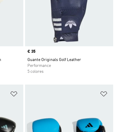
Precio
€ 35
h
Guante Originals Golf Leather
Performance
5 colores
Añadir a la lista de deseos
Añadir a la