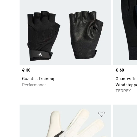
Precio
€ 30
Precio
€ 60
Guantes Training
Guantes Te
Performance
Windstopp
TERREX
Añadir a la li