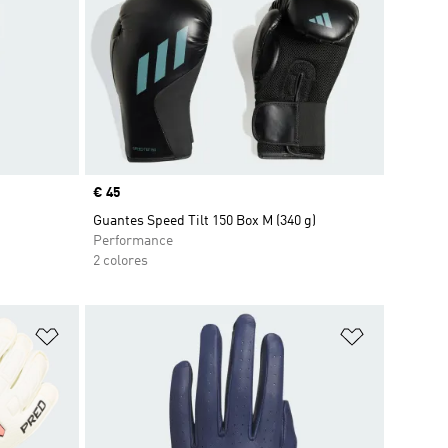
Precio
€ 45
Guantes Speed Tilt 150 Box M (340 g)
Performance
2 colores
Añadir a la lista de deseos
Añadir a la