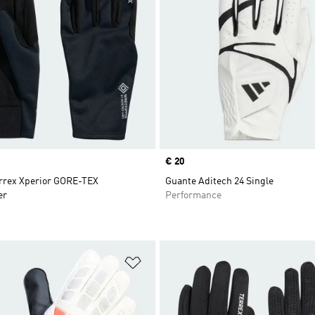
Precio
€ 20
rrex Xperior GORE-TEX
Guante Aditech 24 Single
er
Performance
sta de deseos
Añadir a la lista de deseos