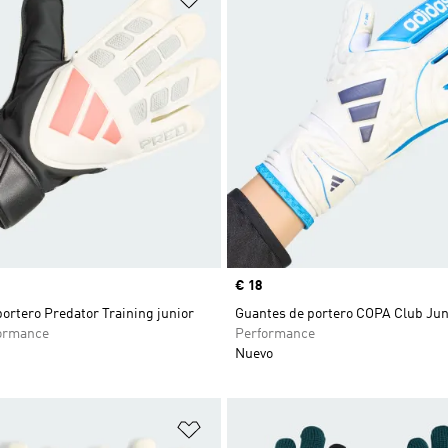
Precio
€ 18
ortero Predator Training junior
Guantes de portero COPA Club Jun
ormance
Performance
Nuevo
sta de deseos
Añadir a la lista de deseos