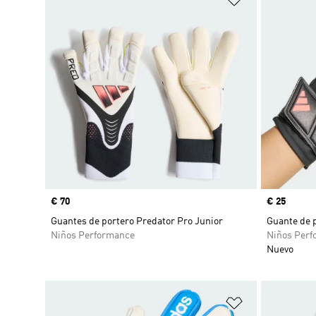
Precio
€ 70
Precio
€ 25
Guantes de portero Predator Pro Junior
Guante de p
Niños Performance
Niños Perf
Nuevo
Añadir a la li