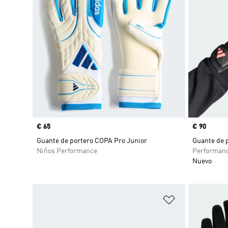
Precio
€ 65
Precio
€ 90
Guante de portero COPA Pro Junior
Guante de 
Niños Performance
Performan
Nuevo
Añadir a la li