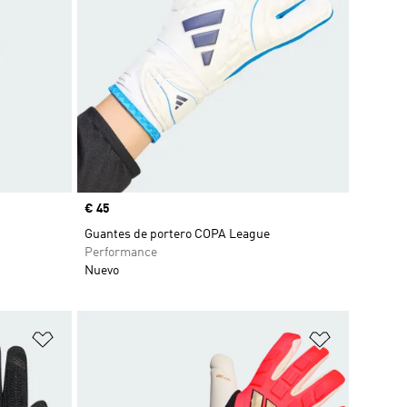
Precio
€ 45
Guantes de portero COPA League
Performance
Nuevo
Añadir a la lista de deseos
Añadir a la