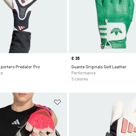
Precio
€ 35
 portero Predator Pro
Guante Originals Golf Leather
ce
Performance
5 colores
sta de deseos
Añadir a la lista de deseos