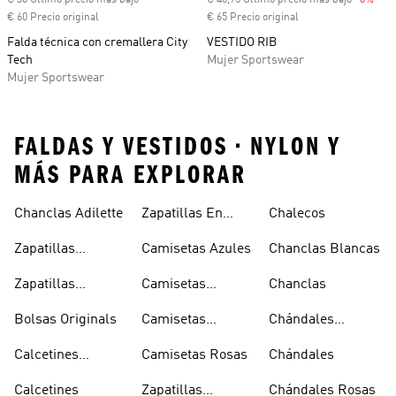
€ 30 Último precio más bajo
€ 48,75 Último precio más bajo
-6%
Desc
€ 60 Precio original
€ 65 Precio original
Falda técnica con cremallera City
VESTIDO RIB
Tech
Mujer Sportswear
Mujer Sportswear
FALDAS Y VESTIDOS • NYLON Y
MÁS PARA EXPLORAR
Chanclas Adilette
Zapatillas En
Chalecos
Oferta
Zapatillas
Camisetas Azules
Chanclas Blancas
Sambas Blancas
Zapatillas
Camisetas
Chanclas
Superstar
Negras
Bolsas Originals
Camisetas
Chándales
Blancas
Originals
Blancos
Calcetines
Camisetas Rosas
Chándales
Tobilleros
Calcetines
Zapatillas
Chándales Rosas