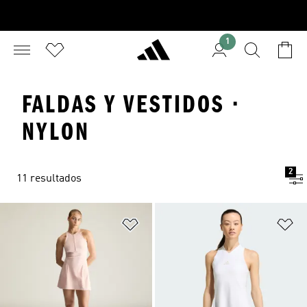
1
FALDAS Y VESTIDOS ·
NYLON
2
11 resultados
Añadir a la lista de deseos
Añ