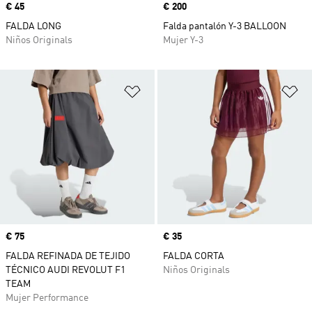
Precio
€ 45
Precio
€ 200
FALDA LONG
Falda pantalón Y-3 BALLOON
Niños Originals
Mujer Y-3
Añadir a la lista de deseos
Añ
Precio
€ 75
Precio
€ 35
FALDA REFINADA DE TEJIDO
FALDA CORTA
TÉCNICO AUDI REVOLUT F1
Niños Originals
TEAM
Mujer Performance