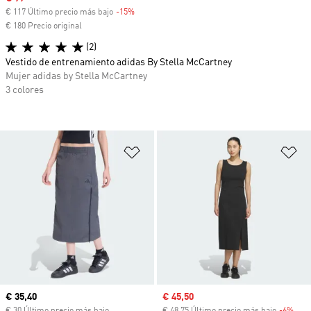
€ 117 Último precio más bajo
-15%
Descuento
€ 180 Precio original
(2)
Vestido de entrenamiento adidas By Stella McCartney
Mujer adidas by Stella McCartney
3 colores
Añadir a la lista de deseos
Añ
Precio actual
€ 35,40
Precio de venta
€ 45,50