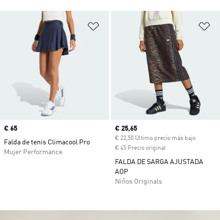
Añadir a la lista de deseos
Añ
Precio
€ 65
Precio actual
€ 25,65
€ 22,50 Último precio más bajo
Falda de tenis Climacool Pro
€ 45 Precio original
Mujer Performance
FALDA DE SARGA AJUSTADA
AOP
Niños Originals