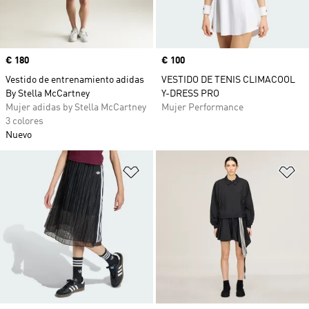
Precio
€ 180
Precio
€ 100
Vestido de entrenamiento adidas
VESTIDO DE TENIS CLIMACOOL
By Stella McCartney
Y-DRESS PRO
Mujer adidas by Stella McCartney
Mujer Performance
3 colores
Nuevo
Añadir a la lista de deseos
Añ