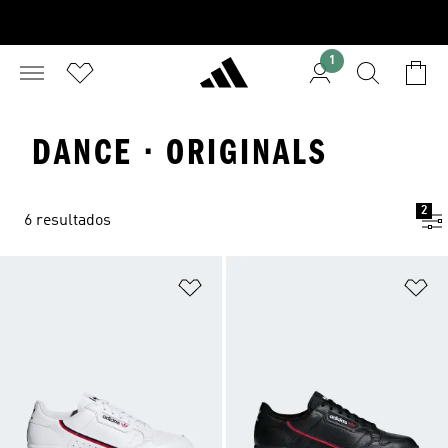
1
DANCE · ORIGINALS
2
6 resultados
Añadir a la lista de deseos
Añ