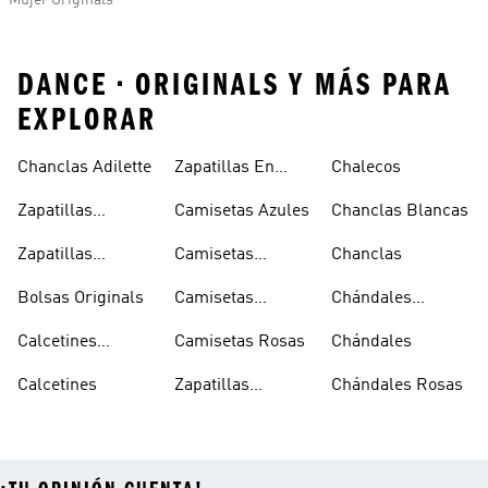
Mujer Originals
DANCE • ORIGINALS Y MÁS PARA
EXPLORAR
Chanclas Adilette
Zapatillas En
Chalecos
Oferta
Zapatillas
Camisetas Azules
Chanclas Blancas
Sambas Blancas
Zapatillas
Camisetas
Chanclas
Superstar
Negras
Bolsas Originals
Camisetas
Chándales
Blancas
Originals
Blancos
Calcetines
Camisetas Rosas
Chándales
Tobilleros
Calcetines
Zapatillas
Chándales Rosas
Blancos
Campus