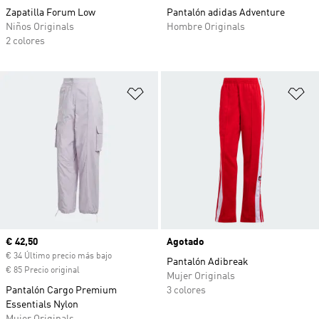
Zapatilla Forum Low
Pantalón adidas Adventure
Niños Originals
Hombre Originals
2 colores
Añadir a la lista de deseos
Añ
Precio actual
€ 42,50
Agotado
€ 34 Último precio más bajo
Pantalón Adibreak
€ 85 Precio original
Mujer Originals
Pantalón Cargo Premium
3 colores
Essentials Nylon