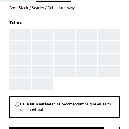
Core Black / Scarlet / Collegiate Navy
Tallas
AAA
AAA
AAA
AAA
AAA
AAA
AAA
AAA
AAA
AAA
AAA
AAA
AAA
AAA
AAA
AAA
AAA
AAA
AAA
AAA
AAA
AAA
Da la talla estándar.
Te recomendamos que elijas tu
talla habitual.