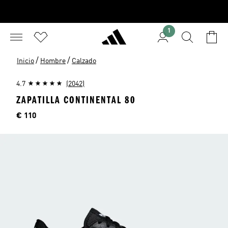
1
/
/
Inicio
Hombre
Calzado
4.7
(2042)
ZAPATILLA CONTINENTAL 80
Precio
€ 110