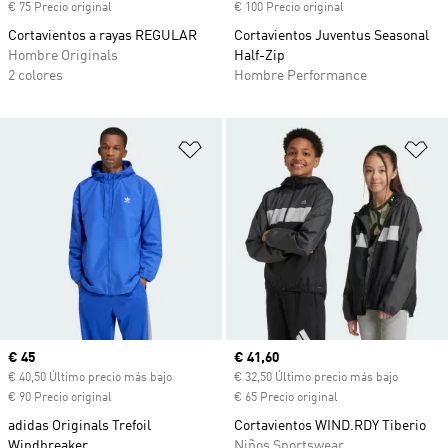
€ 75 Precio original
€ 100 Precio original
Cortavientos a rayas REGULAR
Cortavientos Juventus Seasonal
Hombre Originals
Half-Zip
2 colores
Hombre Performance
Añadir a la lista de deseos
Añ
Precio actual
€ 45
Precio actual
€ 41,60
€ 40,50 Último precio más bajo
€ 32,50 Último precio más bajo
€ 90 Precio original
€ 65 Precio original
adidas Originals Trefoil
Cortavientos WIND.RDY Tiberio
Windbreaker
Niños Sportswear