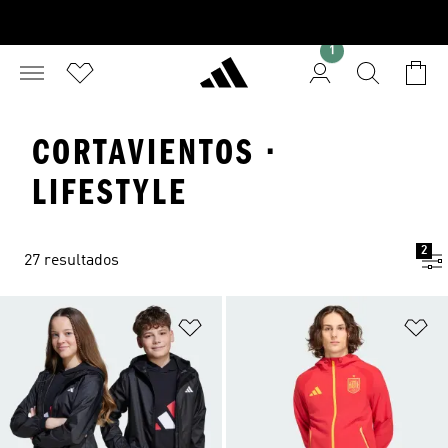
1
CORTAVIENTOS ·
LIFESTYLE
2
27 resultados
Añadir a la lista de deseos
Añ