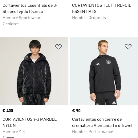
Cortavientos Essentials de 3-
CORTAVIENTOS TECH TREFOIL
Stripes tejido técnico
ESSENTIALS
Hombre Sportswear
Hombre Originals
2 colores
Añadir a la lista de deseos
Añ
Precio
€ 400
Precio
€ 90
CORTAVIENTOS Y-3 MARBLE
Cortavientos con cierre de
NYLON
cremallera Alemania Tiro Travel
Hombre Y-3
Hombre Performance