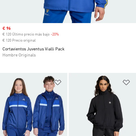
Precio de venta
€ 96
€ 120 Último precio más bajo
-20%
Descuento
€ 120 Precio original
Cortavientos Juventus Vialli Pack
Hombre Originals
Añadir a la lista de deseos
Añ