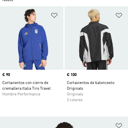
Nuevo
Añadir a la lista de deseos
Añ
Precio
€ 90
Precio
€ 100
Cortavientos con cierre de
Cortavientos de baloncesto
cremallera Italia Tiro Travel
Originals
Hombre Performance
Originals
2 colores
Añ