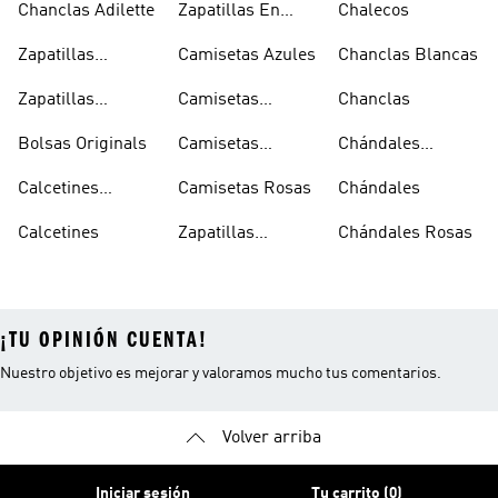
Chanclas Adilette
Zapatillas En
Chalecos
Oferta
Zapatillas
Camisetas Azules
Chanclas Blancas
Sambas Blancas
Zapatillas
Camisetas
Chanclas
Superstar
Negras
Bolsas Originals
Camisetas
Chándales
Blancas
Originals
Blancos
Calcetines
Camisetas Rosas
Chándales
Tobilleros
Calcetines
Zapatillas
Chándales Rosas
Blancos
Campus
¡TU OPINIÓN CUENTA!
Nuestro objetivo es mejorar y valoramos mucho tus comentarios.
Volver arriba
Iniciar sesión
Tu carrito (0)