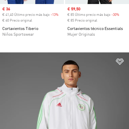
Precio de venta
€ 36
Precio de venta
€ 59,50
€ 41,40 Último precio más bajo
-13%
Descuento
€ 85 Último precio más bajo
-30%
Descu
€ 60 Precio original
€ 85 Precio original
Cortavientos Tiberio
Cortavientos técnico Essentials
Niños Sportswear
Mujer Originals
Añ