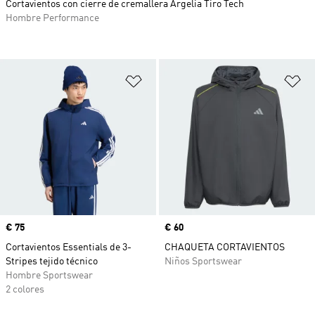
Cortavientos con cierre de cremallera Argelia Tiro Tech
Hombre Performance
Añadir a la lista de deseos
Añ
Precio
€ 75
Precio
€ 60
Cortavientos Essentials de 3-
CHAQUETA CORTAVIENTOS
Stripes tejido técnico
Niños Sportswear
Hombre Sportswear
2 colores