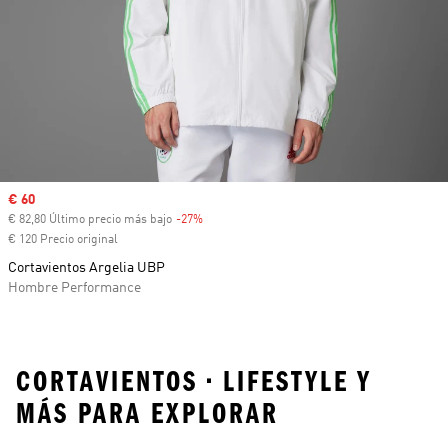
Precio de venta
€ 60
€ 82,80 Último precio más bajo
-27%
Descuento
€ 120 Precio original
Cortavientos Argelia UBP
Hombre Performance
CORTAVIENTOS • LIFESTYLE Y
MÁS PARA EXPLORAR