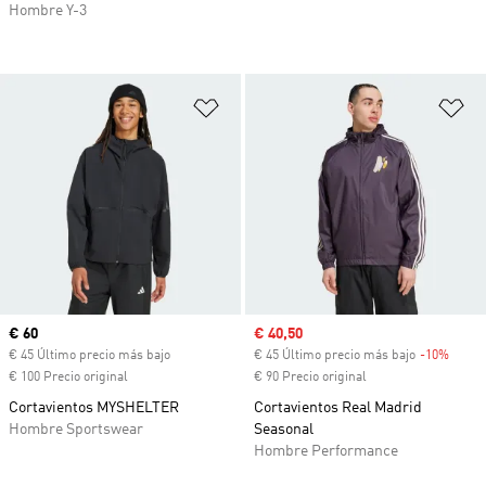
Hombre Y-3
Añadir a la lista de deseos
Añ
Precio actual
€ 60
Precio de venta
€ 40,50
€ 45 Último precio más bajo
€ 45 Último precio más bajo
-10%
Descu
€ 100 Precio original
€ 90 Precio original
Cortavientos MYSHELTER
Cortavientos Real Madrid
Hombre Sportswear
Seasonal
Hombre Performance