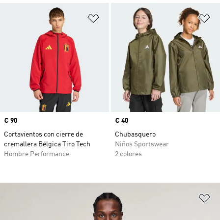
Añadir a la lista de deseos
Añ
Precio
€ 90
Precio
€ 40
Cortavientos con cierre de
Chubasquero
cremallera Bélgica Tiro Tech
Niños Sportswear
Hombre Performance
2 colores
Añ