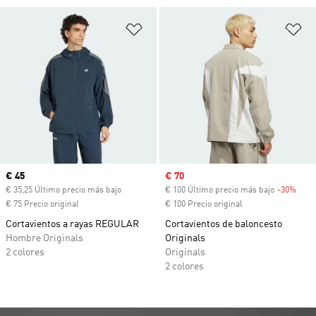
Añadir a la lista de deseos
Añ
Precio actual
€ 45
Precio de venta
€ 70
€ 35,25 Último precio más bajo
€ 100 Último precio más bajo
-30%
Desc
€ 75 Precio original
€ 100 Precio original
Cortavientos a rayas REGULAR
Cortavientos de baloncesto
Hombre Originals
Originals
2 colores
Originals
2 colores