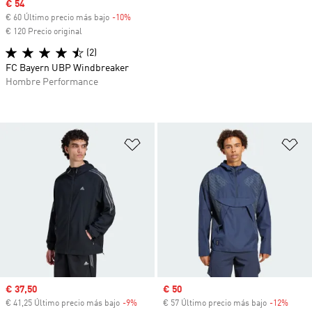
Precio de venta
€ 54
€ 60 Último precio más bajo
-10%
Descuento
€ 120 Precio original
(2)
FC Bayern UBP Windbreaker
Hombre Performance
Añadir a la lista de deseos
Añ
Precio de venta
€ 37,50
Precio de venta
€ 50
€ 41,25 Último precio más bajo
-9%
Descuento
€ 57 Último precio más bajo
-12%
Descu