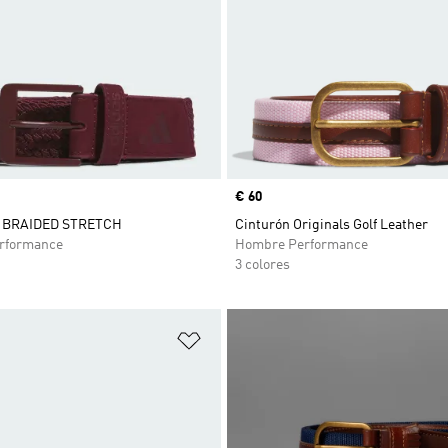
Precio
€ 60
 BRAIDED STRETCH
Cinturón Originals Golf Leather
rformance
Hombre Performance
3 colores
sta de deseos
Añadir a la lista de deseos