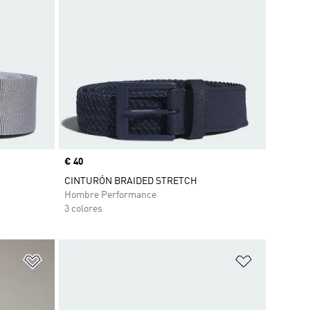
Precio
€ 40
CINTURÓN BRAIDED STRETCH
Hombre Performance
3 colores
Añadir a la lista de deseos
Añadir a la