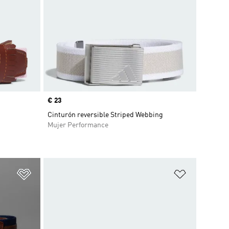
Precio
€ 23
Cinturón reversible Striped Webbing
Mujer Performance
Añadir a la lista de deseos
Añadir a la