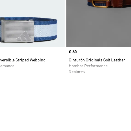
Precio
€ 60
eversible Striped Webbing
Cinturón Originals Golf Leather
ormance
Hombre Performance
3 colores
sta de deseos