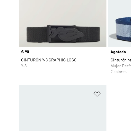
Precio
€ 90
Agotado
CINTURÓN Y-3 GRAPHIC LOGO
Cinturón r
Y-3
Mujer Perf
2 colores
Añadir a la li