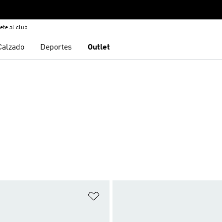
ete al club
Calzado
Deportes
Outlet
sta de deseos
Añadir a la lista de deseos