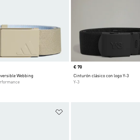
Precio
€ 70
eversible Webbing
Cinturón clásico con logo Y-3
rformance
Y-3
sta de deseos
Añadir a la lista de deseos