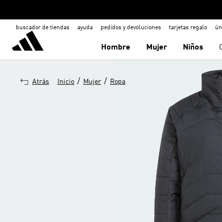
buscador de tiendas
ayuda
pedidos y devoluciones
tarjetas regalo
ún
Hombre
Mujer
Niños
/
/
Atrás
Inicio
Mujer
Ropa