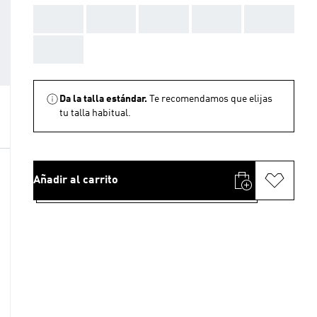
AAA
AAA
AAA
AAA
AAA
AAA
Da la talla estándar.
Te recomendamos que elijas
tu talla habitual.
Añadir al carrito