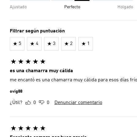
Ajustado
Perfecto
Holgado
Filtrar según puntuación
5
4
3
2
1
es una chamarra muy cálida
me encantó es una chamarra muy cálida para esos días frío
ovig88
¿Útil?
0
0
Denunciar comentario