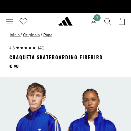
1
/
/
Inicio
Originals
Ropa
4.8
(46)
CHAQUETA SKATEBOARDING FIREBIRD
Precio
€ 90