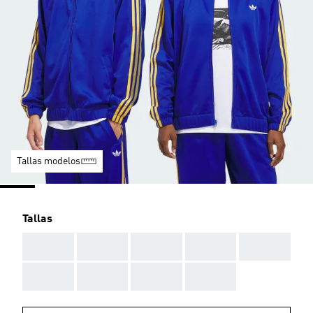
Tallas modelos
Tallas
AAA
AAA
AAA
AAA
AAA
AAA
AAA
AAA
AAA