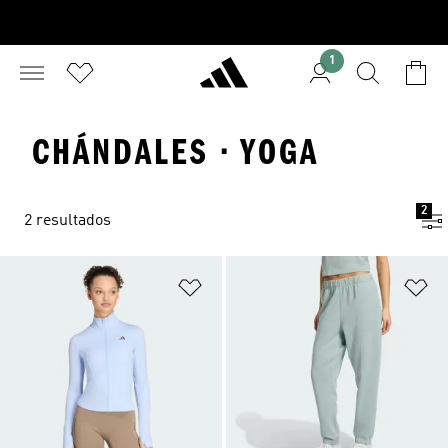
1
CHÁNDALES · YOGA
2
2 resultados
Añadir a la lista de deseos
Añ