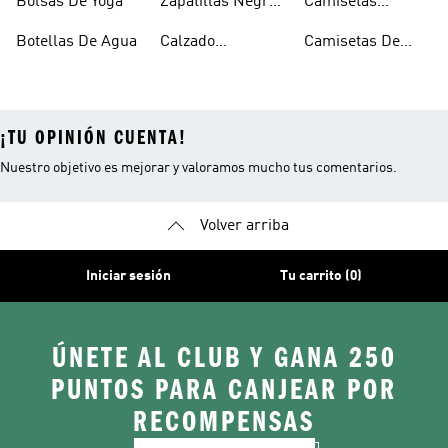
Bolsas De Yoga
Zapatillas Negras
Camisetas
Gimnasio
Para El Gimnasio
Transpirables
Botellas De Agua
Calzado
Camisetas De
Transpirable
Yoga
¡TU OPINIÓN CUENTA!
Nuestro objetivo es mejorar y valoramos mucho tus comentarios.
Volver arriba
Iniciar sesión
Tu carrito (0)
ÚNETE AL CLUB Y GANA 250
PUNTOS PARA CANJEAR POR
RECOMPENSAS