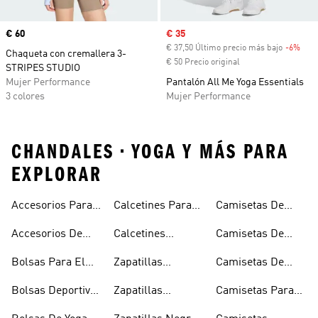
Precio
€ 60
Precio de venta
€ 35
€ 37,50 Último precio más bajo
-6%
Desc
Chaqueta con cremallera 3-
€ 50 Precio original
STRIPES STUDIO
Mujer Performance
Pantalón All Me Yoga Essentials
3 colores
Mujer Performance
CHANDALES • YOGA Y MÁS PARA
EXPLORAR
Accesorios Para
Calcetines Para
Camisetas De
El Gimnasio
Entrenar
Tirantes Y Sin
Accesorios De
Calcetines
Camisetas De
Mangas
Yoga
Transpirable
Tirantes Negras
Bolsas Para El
Zapatillas
Camisetas De
Para El Gimnasio
Gimnasio
Deportivas Para
Evacuación Del
Bolsas Deportivas
Zapatillas
Camisetas Para
El Gimnasio
Sudor
Para El Gimnasio
Blancas Para El
Gimnasio