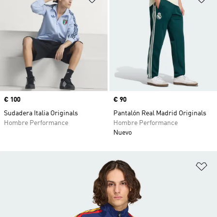
Precio
€ 100
Precio
€ 90
Sudadera Italia Originals
Pantalón Real Madrid Originals
Hombre Performance
Hombre Performance
Nuevo
Añ