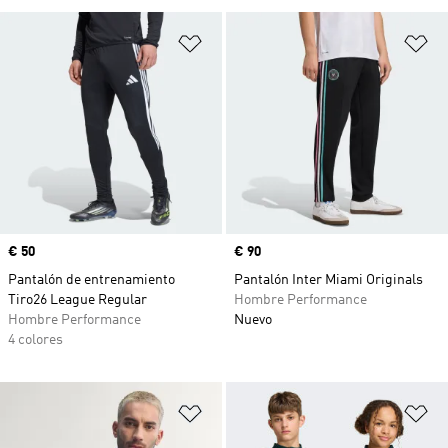
Añadir a la lista de deseos
Añ
Precio
€ 50
Precio
€ 90
Pantalón de entrenamiento
Pantalón Inter Miami Originals
Tiro26 League Regular
Hombre Performance
Hombre Performance
Nuevo
4 colores
Añadir a la lista de deseos
Añ