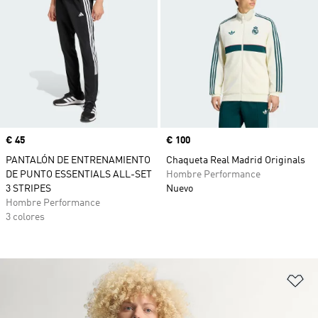
Precio
€ 45
Precio
€ 100
PANTALÓN DE ENTRENAMIENTO
Chaqueta Real Madrid Originals
DE PUNTO ESSENTIALS ALL-SET
Hombre Performance
3 STRIPES
Nuevo
Hombre Performance
3 colores
Añ