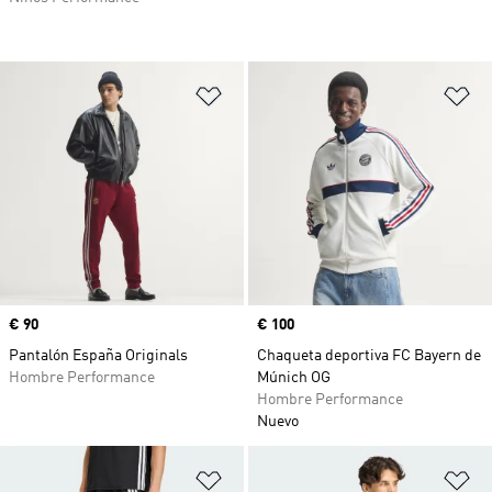
Añadir a la lista de deseos
Añ
Precio
€ 90
Precio
€ 100
Pantalón España Originals
Chaqueta deportiva FC Bayern de
Hombre Performance
Múnich OG
Hombre Performance
Nuevo
Añadir a la lista de deseos
Añ