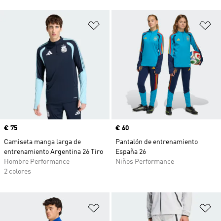
Añadir a la lista de deseos
Añ
Precio
€ 75
Precio
€ 60
Camiseta manga larga de
Pantalón de entrenamiento
entrenamiento Argentina 26 Tiro
España 26
Hombre Performance
Niños Performance
2 colores
Añadir a la lista de deseos
Añ