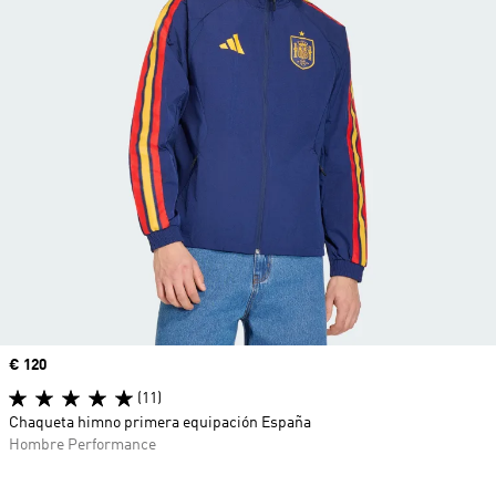
Precio
€ 120
(11)
Chaqueta himno primera equipación España
Hombre Performance