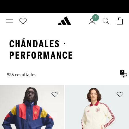
1
CHÁNDALES ·
PERFORMANCE
2
936 resultados
Añadir a la lista de deseos
Añ