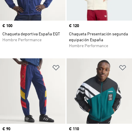
Precio
€ 100
Precio
€ 120
Chaqueta deportiva España EQT
Chaqueta Presentación segunda
Hombre Performance
equipación España
Hombre Performance
Añadir a la lista de deseos
Añ
Precio
€ 90
Precio
€ 110