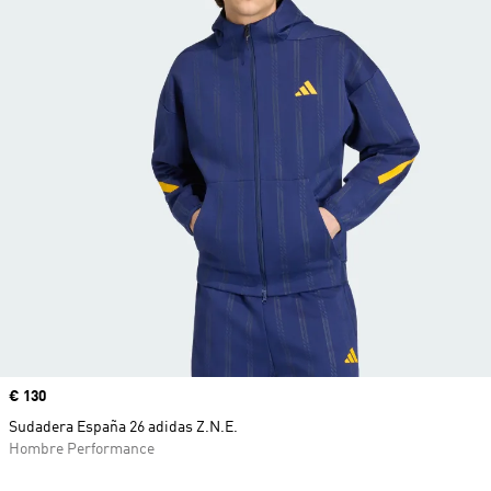
Precio
€ 130
Sudadera España 26 adidas Z.N.E.
Hombre Performance