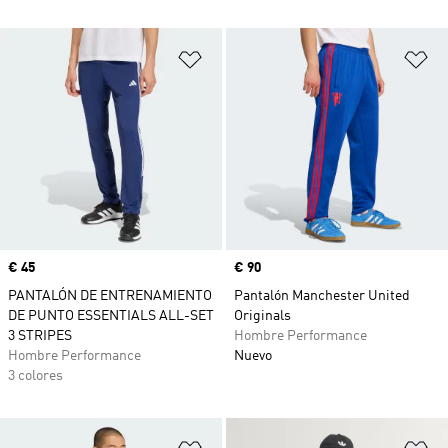
Añadir a la lista de deseos
Añ
Precio
€ 45
Precio
€ 90
PANTALÓN DE ENTRENAMIENTO
Pantalón Manchester United
DE PUNTO ESSENTIALS ALL-SET
Originals
3 STRIPES
Hombre Performance
Hombre Performance
Nuevo
3 colores
Añadir a la lista de deseos
Añ