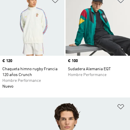
Precio
€ 120
Precio
€ 100
Chaqueta himno rugby Francia
Sudadera Alemania EQT
120 años Crunch
Hombre Performance
Hombre Performance
Nuevo
Añ