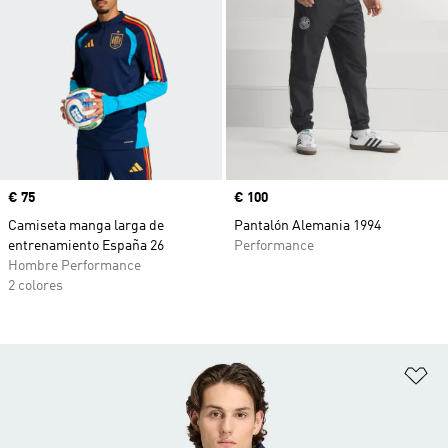
Precio
€ 75
Precio
€ 100
Camiseta manga larga de
Pantalón Alemania 1994
entrenamiento España 26
Performance
Hombre Performance
2 colores
Añ