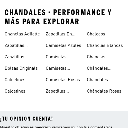
CHANDALES • PERFORMANCE Y
MÁS PARA EXPLORAR
Chanclas Adilette
Zapatillas En
Chalecos
Oferta
Zapatillas
Camisetas Azules
Chanclas Blancas
Sambas Blancas
Zapatillas
Camisetas
Chanclas
Superstar
Negras
Bolsas Originals
Camisetas
Chándales
Blancas
Originals
Blancos
Calcetines
Camisetas Rosas
Chándales
Tobilleros
Calcetines
Zapatillas
Chándales Rosas
Blancos
Campus
¡TU OPINIÓN CUENTA!
Nuestro objetivo es mejorar y valoramos mucho tus comentarios.