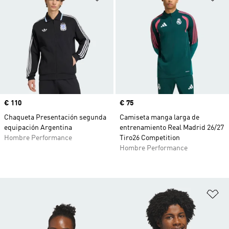
Precio
€ 110
Precio
€ 75
Chaqueta Presentación segunda
Camiseta manga larga de
equipación Argentina
entrenamiento Real Madrid 26/27
Hombre Performance
Tiro26 Competition
Hombre Performance
Añ