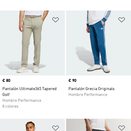
Añadir a la lista de deseos
Añ
Precio
€ 80
Precio
€ 90
Pantalón Ultimate365 Tapered
Pantalón Grecia Originals
Golf
Hombre Performance
Hombre Performance
8 colores
Añadir a la lista de deseos
Añ