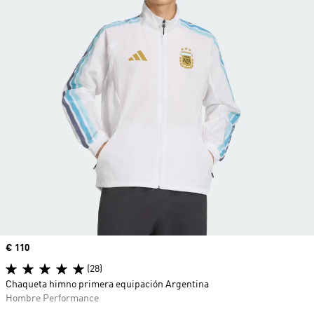
Precio
€ 110
(28)
Chaqueta himno primera equipación Argentina
Hombre Performance