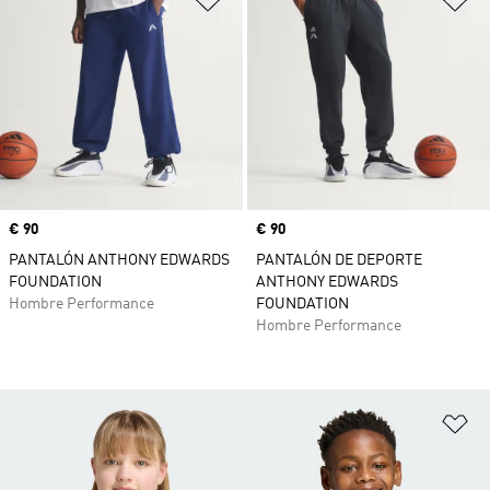
Precio
€ 90
Precio
€ 90
PANTALÓN ANTHONY EDWARDS
PANTALÓN DE DEPORTE
FOUNDATION
ANTHONY EDWARDS
Hombre Performance
FOUNDATION
Hombre Performance
Añ