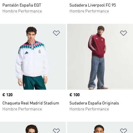
Pantalón España EQT
Sudadera Liverpool FC 95
Hombre Performance
Hombre Performance
Añadir a la lista de deseos
Añ
Precio
€ 120
Precio
€ 100
Chaqueta Real Madrid Stadium
Sudadera España Originals
Hombre Performance
Hombre Performance
Añadir a la lista de deseos
Añ