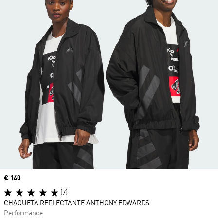
Precio
€ 140
(7)
CHAQUETA REFLECTANTE ANTHONY EDWARDS
Performance