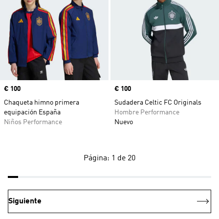
Precio
€ 100
Precio
€ 100
Chaqueta himno primera
Sudadera Celtic FC Originals
equipación España
Hombre Performance
Niños Performance
Nuevo
Página: 1 de 20
Siguiente