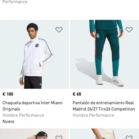
Performance
Añadir a la lista de deseos
Añ
Precio
€ 100
Precio
€ 65
Chaqueta deportiva Inter Miami
Pantalón de entrenamiento Real
Originals
Madrid 26/27 Tiro26 Competition
Hombre Performance
Hombre Performance
Nuevo
Añadir a la lista de deseos
Añ