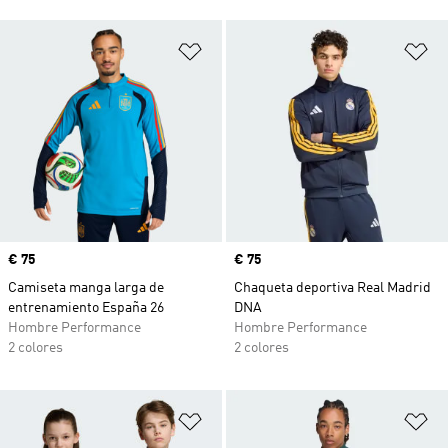
Añadir a la lista de deseos
Añ
Precio
€ 75
Precio
€ 75
Camiseta manga larga de
Chaqueta deportiva Real Madrid
entrenamiento España 26
DNA
Hombre Performance
Hombre Performance
2 colores
2 colores
Añadir a la lista de deseos
Añ