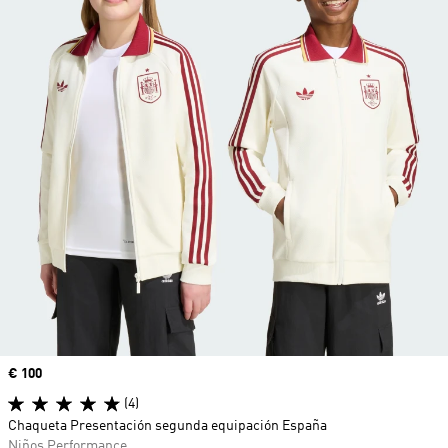
Precio
€ 100
(4)
Chaqueta Presentación segunda equipación España
Niños Performance