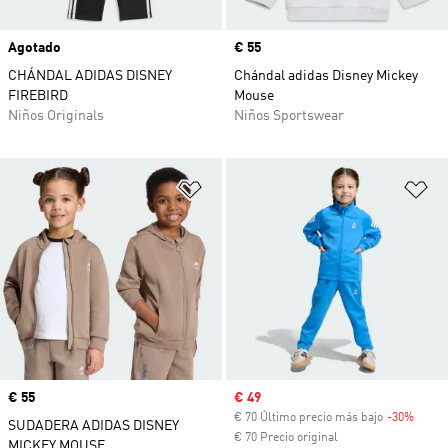
Agotado
Precio
€ 55
CHÁNDAL ADIDAS DISNEY
Chándal adidas Disney Mickey
FIREBIRD
Mouse
Niños Originals
Niños Sportswear
Añadir a la lista de deseos
Añ
Precio
€ 55
Precio de venta
€ 49
€ 70 Último precio más bajo
-30%
Descu
SUDADERA ADIDAS DISNEY
€ 70 Precio original
MICKEY MOUSE