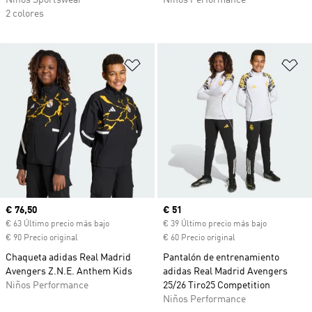
Niños Sportswear
Niños Performance
2 colores
Añadir a la lista de deseos
Añ
Precio actual
€ 76,50
Precio actual
€ 51
€ 63 Último precio más bajo
€ 39 Último precio más bajo
€ 90 Precio original
€ 60 Precio original
Chaqueta adidas Real Madrid
Pantalón de entrenamiento
Avengers Z.N.E. Anthem Kids
adidas Real Madrid Avengers
Niños Performance
25/26 Tiro25 Competition
Niños Performance