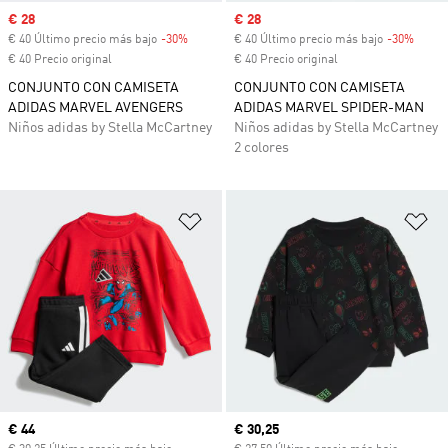
Precio de venta
€ 28
Precio de venta
€ 28
€ 40 Último precio más bajo
-30%
Descuento
€ 40 Último precio más bajo
-30%
Descu
€ 40 Precio original
€ 40 Precio original
CONJUNTO CON CAMISETA
CONJUNTO CON CAMISETA
ADIDAS MARVEL AVENGERS
ADIDAS MARVEL SPIDER-MAN
Niños adidas by Stella McCartney
Niños adidas by Stella McCartney
2 colores
Añadir a la lista de deseos
Añ
Precio actual
€ 44
Precio actual
€ 30,25