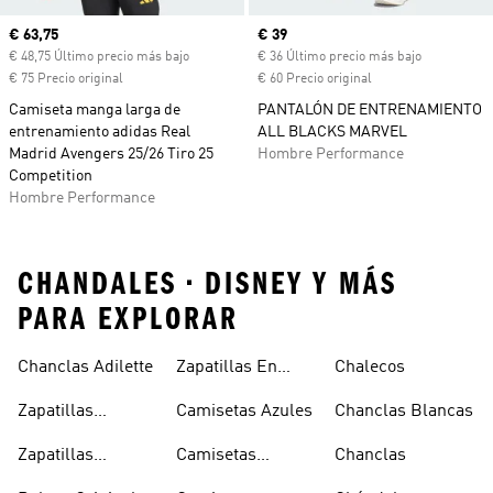
Precio actual
€ 63,75
Precio actual
€ 39
€ 48,75 Último precio más bajo
€ 36 Último precio más bajo
€ 75 Precio original
€ 60 Precio original
Camiseta manga larga de
PANTALÓN DE ENTRENAMIENTO
entrenamiento adidas Real
ALL BLACKS MARVEL
Madrid Avengers 25/26 Tiro 25
Hombre Performance
Competition
Hombre Performance
CHANDALES • DISNEY Y MÁS
PARA EXPLORAR
Chanclas Adilette
Zapatillas En
Chalecos
Oferta
Zapatillas
Camisetas Azules
Chanclas Blancas
Sambas Blancas
Zapatillas
Camisetas
Chanclas
Superstar
Negras