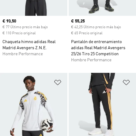
Precio actual
€ 93,50
Precio actual
€ 55,25
€ 77 Último precio más bajo
€ 42,25 Último precio más bajo
€ 110 Precio original
€ 65 Precio original
Chaqueta himno adidas Real
Pantalón de entrenamiento
Madrid Avengers Z.N.E.
adidas Real Madrid Avengers
Hombre Performance
25/26 Tiro 25 Competition
Hombre Performance
Añadir a la lista de deseos
Añ