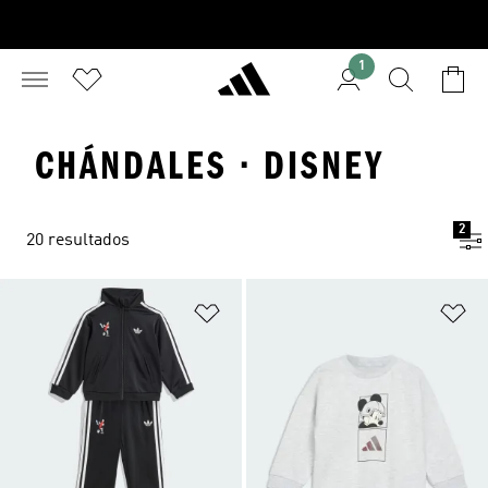
1
CHÁNDALES · DISNEY
2
20 resultados
Añadir a la lista de deseos
Añ