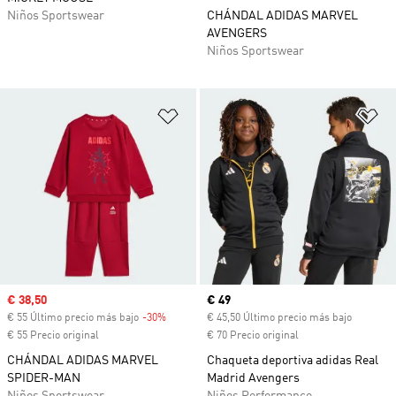
Niños Sportswear
CHÁNDAL ADIDAS MARVEL
AVENGERS
Niños Sportswear
Añadir a la lista de deseos
Añ
Precio de venta
€ 38,50
Precio actual
€ 49
€ 55 Último precio más bajo
-30%
Descuento
€ 45,50 Último precio más bajo
€ 55 Precio original
€ 70 Precio original
CHÁNDAL ADIDAS MARVEL
Chaqueta deportiva adidas Real
SPIDER-MAN
Madrid Avengers