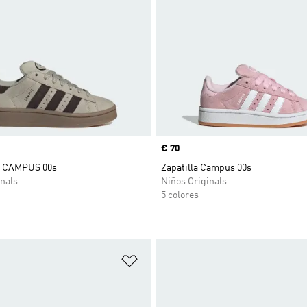
Precio
€ 70
 CAMPUS 00s
Zapatilla Campus 00s
nals
Niños Originals
5 colores
sta de deseos
Añadir a la lista de deseos