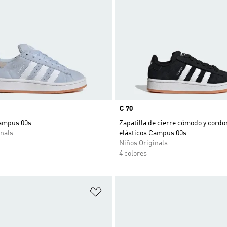
Precio
€ 70
Campus 00s
Zapatilla de cierre cómodo y cord
nals
elásticos Campus 00s
Niños Originals
4 colores
sta de deseos
Añadir a la lista de deseos