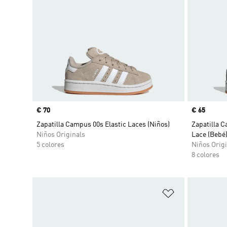
Precio
€ 70
Precio
€ 65
Zapatilla Campus 00s Elastic Laces (Niños)
Zapatilla C
Niños Originals
Lace (Bebé
5 colores
Niños Origi
8 colores
Añadir a la li