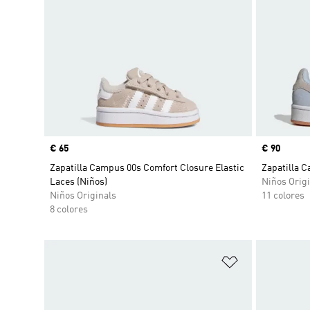
Precio
€ 65
Precio
€ 90
Zapatilla Campus 00s Comfort Closure Elastic
Zapatilla 
Laces (Niños)
Niños Origi
Niños Originals
11 colores
8 colores
Añadir a la li