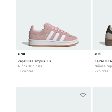
Precio
€ 90
Precio
€ 90
Zapatilla Campus 00s
ZAPATILLA
Niños Originals
Niños Origi
11 colores
2 colores
Añadir a la li