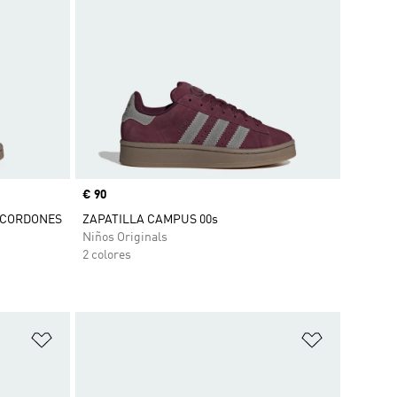
Precio
€ 90
Y CORDONES
ZAPATILLA CAMPUS 00s
Niños Originals
2 colores
Añadir a la lista de deseos
Añadir a la