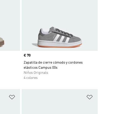
Precio
€ 70
Zapatilla de cierre cómodo y cordones
elásticos Campus 00s
Niños Originals
4 colores
Añadir a la lista de deseos
Añadir a la