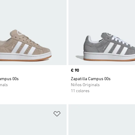
Precio
€ 90
Campus 00s
Zapatilla Campus 00s
nals
Niños Originals
11 colores
sta de deseos
Añadir a la lista de deseos