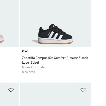
Precio
€ 65
Zapatilla Campus 00s Comfort Closure Elastic
Lace (Bebé)
Niños Originals
8 colores
Añadir a la lista de deseos
Añadir a la