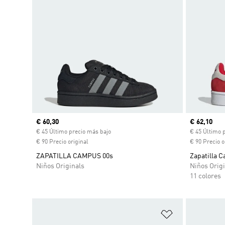
Precio actual
€ 60,30
Precio act
€ 62,10
€ 45 Último precio más bajo
€ 45 Último 
€ 90 Precio original
€ 90 Precio o
ZAPATILLA CAMPUS 00s
Zapatilla 
Niños Originals
Niños Origi
11 colores
Añadir a la li