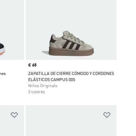
Precio
€ 65
ones
ZAPATILLA DE CIERRE CÓMODO Y CORDONES
ELÁSTICOS CAMPUS 00S
Niños Originals
2 colores
Añadir a la lista de deseos
Añadir a la