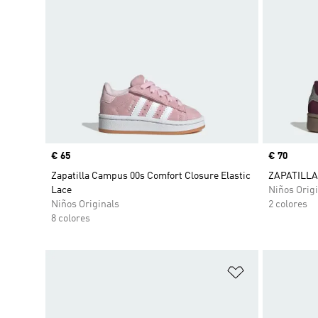
Precio
€ 65
Precio
€ 70
Zapatilla Campus 00s Comfort Closure Elastic
ZAPATILLA
Lace
Niños Origi
Niños Originals
2 colores
8 colores
Añadir a la li