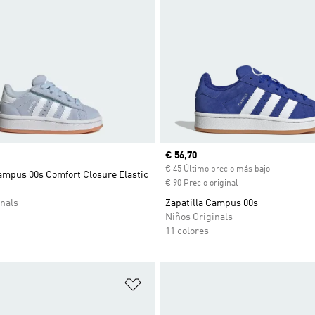
Precio actual
€ 56,70
€ 45 Último precio más bajo
ampus 00s Comfort Closure Elastic
€ 90 Precio original
nals
Zapatilla Campus 00s
Niños Originals
11 colores
sta de deseos
Añadir a la lista de deseos