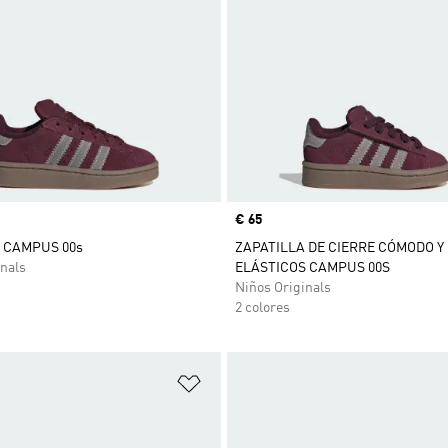
Precio
€ 65
 CAMPUS 00s
ZAPATILLA DE CIERRE CÓMODO 
nals
ELÁSTICOS CAMPUS 00S
Niños Originals
2 colores
sta de deseos
Añadir a la lista de deseos