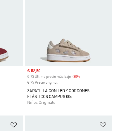
Precio de venta
€ 52,50
scuento
€ 75 Último precio más bajo
-30%
Descuento
€ 75 Precio original
ZAPATILLA CON LED Y CORDONES
ELÁSTICOS CAMPUS 00s
Niños Originals
Añadir a la lista de deseos
Añadir a la