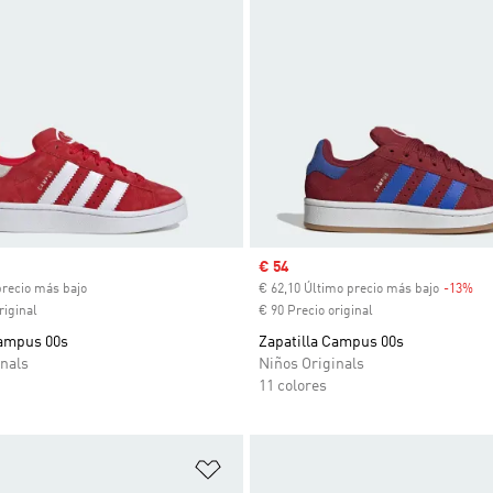
ual
Precio de venta
€ 54
precio más bajo
€ 62,10 Último precio más bajo
-13%
De
riginal
€ 90 Precio original
Campus 00s
Zapatilla Campus 00s
nals
Niños Originals
11 colores
sta de deseos
Añadir a la lista de deseos