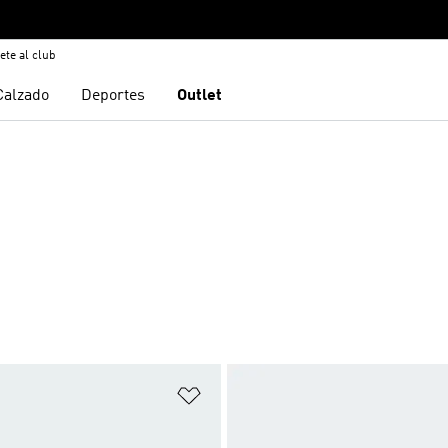
ete al club
Calzado
Deportes
Outlet
sta de deseos
Añadir a la lista de deseos