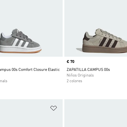
Precio
€ 70
ampus 00s Comfort Closure Elastic
ZAPATILLA CAMPUS 00s
)
Niños Originals
nals
2 colores
sta de deseos
Añadir a la lista de deseos