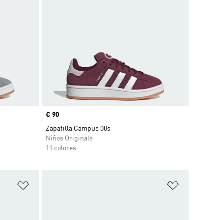
Precio
€ 90
Zapatilla Campus 00s
Niños Originals
11 colores
Añadir a la lista de deseos
Añadir a la