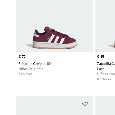
Precio
€ 70
Precio
€ 65
Zapatilla Campus 00s
Zapatilla C
Niños Originals
Lace
5 colores
Niños Origi
8 colores
Añadir a la li