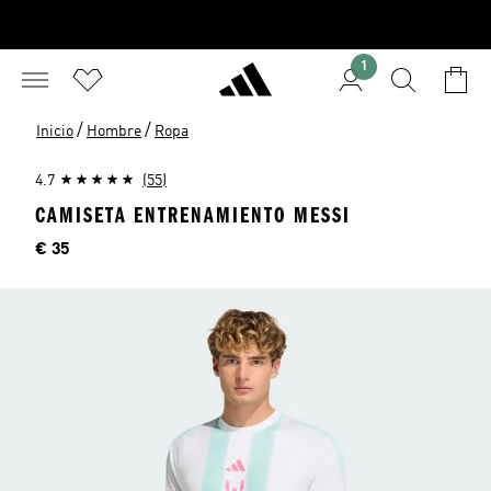
1
/
/
Inicio
Hombre
Ropa
4.7
(55)
CAMISETA ENTRENAMIENTO MESSI
Precio
€ 35