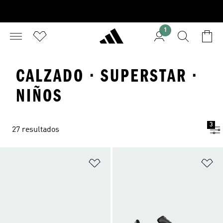
1
CALZADO · SUPERSTAR ·
NIÑOS
3
27 resultados
Añadir a la lista de deseos
Añ