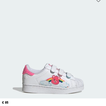
Precio
€ 85