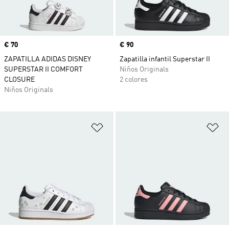
Precio
€ 70
Precio
€ 90
ZAPATILLA ADIDAS DISNEY
Zapatilla infantil Superstar II
SUPERSTAR II COMFORT
Niños Originals
CLOSURE
2 colores
Niños Originals
Añadir a la lista de deseos
Añ