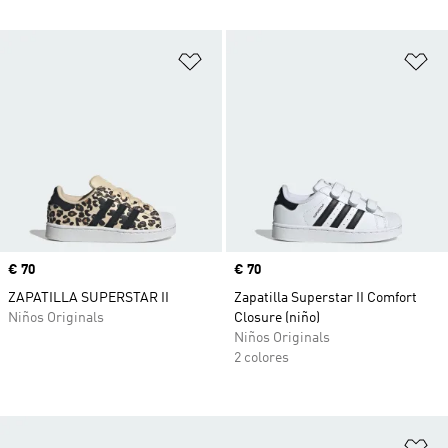
Añadir a la lista de deseos
Añ
Precio
€ 70
Precio
€ 70
ZAPATILLA SUPERSTAR II
Zapatilla Superstar II Comfort
Niños Originals
Closure (niño)
Niños Originals
2 colores
Añ