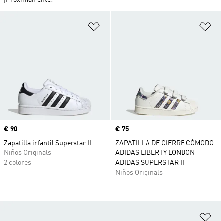
¡Próximamente!
Añadir a la lista de deseos
Añ
Precio
€ 90
Precio
€ 75
Zapatilla infantil Superstar II
ZAPATILLA DE CIERRE CÓMODO
Niños Originals
ADIDAS LIBERTY LONDON
2 colores
ADIDAS SUPERSTAR II
Niños Originals
Añ