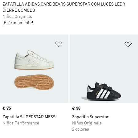
ZAPATILLA ADIDAS CARE BEARS SUPERSTAR CON LUCES LED Y
CIERRE CÓMODO
Niños Originals
¡Próximamente!
Añadir a la lista de deseos
Añ
Precio
€ 75
Precio
€ 38
Zapatilla SUPERSTAR MESSI
Zapatilla Superstar
Niños Performance
Niños Originals
2 colores