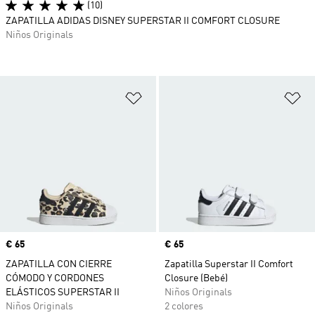
(10)
ZAPATILLA ADIDAS DISNEY SUPERSTAR II COMFORT CLOSURE
Niños Originals
Añadir a la lista de deseos
Añ
Precio
€ 65
Precio
€ 65
ZAPATILLA CON CIERRE
Zapatilla Superstar II Comfort
CÓMODO Y CORDONES
Closure (Bebé)
ELÁSTICOS SUPERSTAR II
Niños Originals
Niños Originals
2 colores