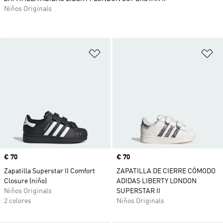
Niños Originals
Añadir a la lista de deseos
Añ
Precio
€ 70
Precio
€ 70
Zapatilla Superstar II Comfort
ZAPATILLA DE CIERRE CÓMODO
Closure (niño)
ADIDAS LIBERTY LONDON
Niños Originals
SUPERSTAR II
2 colores
Niños Originals