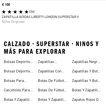
Precio
€ 100
(34)
ZAPATILLA ADIDAS LIBERTY LONDON SUPERSTAR II
Niños Originals
CALZADO • SUPERSTAR • NINOS Y
MÁS PARA EXPLORAR
Bolsas Deportivas
Zapatillas
Zapatillas Negras
Niñas
Para Niñas
Blancas Para
Para Niños
Bolsas Deportivas
Zapatillas Con
Zapatillas Y Botas
Niños
Para Niños
Cierre Adherente
Para Niñas Bebés
Bolsas Para
Botas De Fútbol
Zapatillas Y Botas
Niños
Niños
Para Niñas
De Bebé Y Niño
Calcetines Para
Botas De Fútbol
Botas Y Zapatillas
Niños
Para Niños
Para Niños
Botas Y Zapatillas
Botas Y Zapatillas
Zapatos Rojos De
Para Bebés
De Fútbol Para
Niña