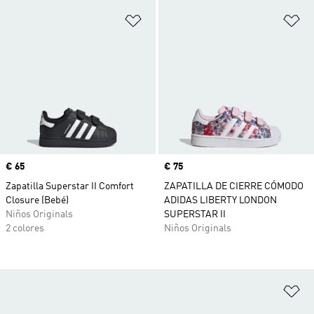
Añadir a la lista de deseos
Añ
Precio
€ 65
Precio
€ 75
Zapatilla Superstar II Comfort
ZAPATILLA DE CIERRE CÓMODO
Closure (Bebé)
ADIDAS LIBERTY LONDON
Niños Originals
SUPERSTAR II
2 colores
Niños Originals
Añ