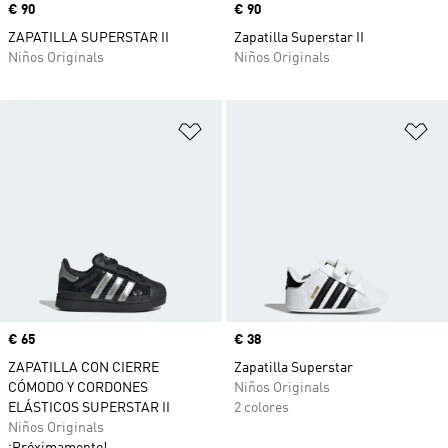
Precio
€ 90
Precio
€ 90
ZAPATILLA SUPERSTAR II
Zapatilla Superstar II
Niños Originals
Niños Originals
Añadir a la lista de deseos
Añ
Precio
€ 65
Precio
€ 38
ZAPATILLA CON CIERRE
Zapatilla Superstar
CÓMODO Y CORDONES
Niños Originals
ELÁSTICOS SUPERSTAR II
2 colores
Niños Originals