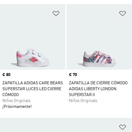
Añadir a la lista de deseos
Añ
Precio
€ 80
Precio
€ 70
ZAPATILLA ADIDAS CARE BEARS
ZAPATILLA DE CIERRE CÓMODO
SUPERSTAR LUCES LED CIERRE
ADIDAS LIBERTY LONDON
CÓMODO
SUPERSTAR II
Niños Originals
Niños Originals
¡Próximamente!
Añ