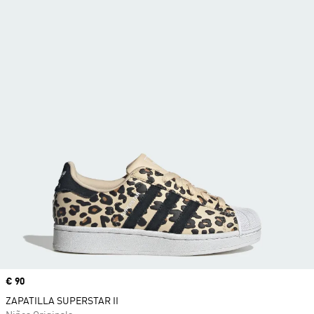
Precio
€ 90
ZAPATILLA SUPERSTAR II