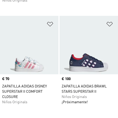
Niños Originals
Añadir a la lista de deseos
Añ
Precio
€ 70
Precio
€ 100
ZAPATILLA ADIDAS DISNEY
ZAPATILLA ADIDAS BRAWL
SUPERSTAR II COMFORT
STARS SUPERSTAR II
CLOSURE
Niños Originals
Niños Originals
¡Próximamente!