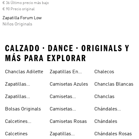
€ 36 Último precio más bajo
€ 90 Precio original
Zapatilla Forum Low
Niños Originals
CALZADO • DANCE • ORIGINALS Y
MÁS PARA EXPLORAR
Chanclas Adilette
Zapatillas En
Chalecos
Oferta
Zapatillas
Camisetas Azules
Chanclas Blancas
Sambas Blancas
Zapatillas
Camisetas
Chanclas
Superstar
Negras
Bolsas Originals
Camisetas
Chándales
Blancas
Originals
Blancos
Calcetines
Camisetas Rosas
Chándales
Tobilleros
Calcetines
Zapatillas
Chándales Rosas
Blancos