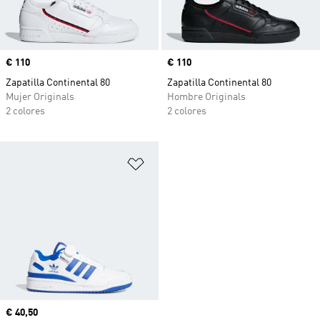
Precio
€ 110
Precio
€ 110
Zapatilla Continental 80
Zapatilla Continental 80
Mujer Originals
Hombre Originals
2 colores
2 colores
Añadir a la lista de deseos
Precio actual
€ 40,50