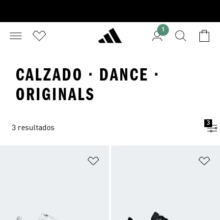
1
CALZADO · DANCE ·
ORIGINALS
3
3 resultados
Añadir a la lista de deseos
Añ