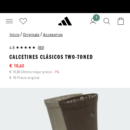
1
/
/
Inicio
Originals
Accesorios
4.8
(80)
CALCETINES CLÁSICOS TWO-TONED
Precio rebajado
€ 10,62
€ 10,80 Último mejor precio
-1%
Descuento
€ 18 Precio original