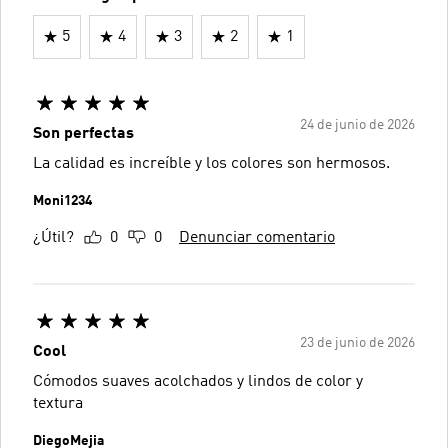
5
4
3
2
1
24 de junio de 2026
Son perfectas
La calidad es increíble y los colores son hermosos.
Moni1234
¿Útil?
0
0
Denunciar comentario
23 de junio de 2026
Cool
Cómodos suaves acolchados y lindos de color y
textura
DiegoMejia