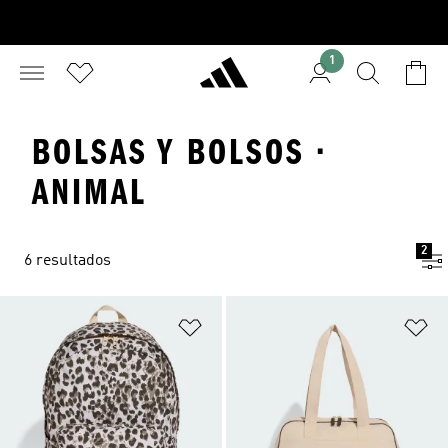
1
BOLSAS Y BOLSOS ·
ANIMAL
2
6 resultados
Añadir a la lista de deseos
Añ