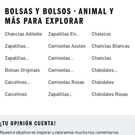
BOLSAS Y BOLSOS • ANIMAL Y
MÁS PARA EXPLORAR
Chanclas Adilette
Zapatillas En
Chalecos
Oferta
Zapatillas
Camisetas Azules
Chanclas Blancas
Sambas Blancas
Zapatillas
Camisetas
Chanclas
Superstar
Negras
Bolsas Originals
Camisetas
Chándales
Blancas
Originals
Blancos
Calcetines
Camisetas Rosas
Chándales
Tobilleros
Calcetines
Zapatillas
Chándales Rosas
Blancos
Campus
¡TU OPINIÓN CUENTA!
Nuestro objetivo es mejorar y valoramos mucho tus comentarios.