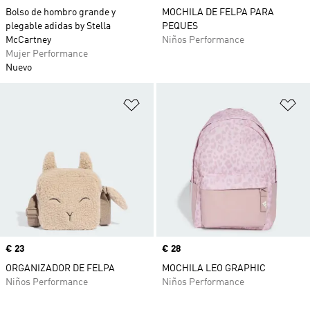
Bolso de hombro grande y
MOCHILA DE FELPA PARA
plegable adidas by Stella
PEQUES
McCartney
Niños Performance
Mujer Performance
Nuevo
Añadir a la lista de deseos
Añ
Precio
€ 23
Precio
€ 28
ORGANIZADOR DE FELPA
MOCHILA LEO GRAPHIC
Niños Performance
Niños Performance