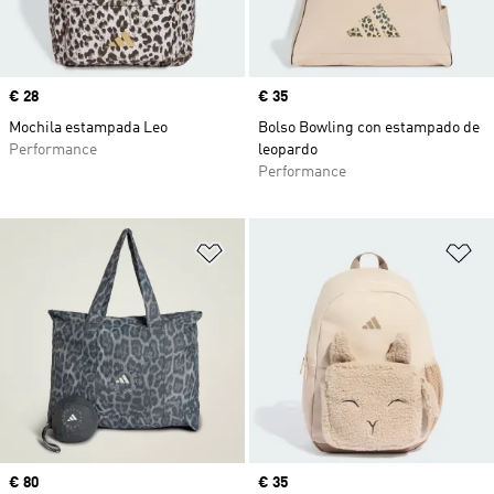
Precio
€ 28
Precio
€ 35
Mochila estampada Leo
Bolso Bowling con estampado de
Performance
leopardo
Performance
Añadir a la lista de deseos
Añ
Precio
€ 80
Precio
€ 35