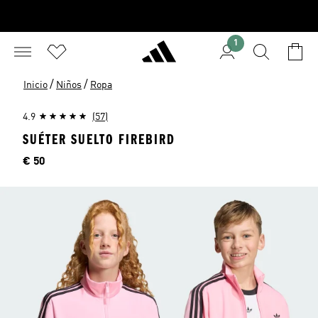
1
/
/
Inicio
Niños
Ropa
4.9
(57)
SUÉTER SUELTO FIREBIRD
Precio
€ 50