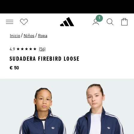
1
/
/
Inicio
Niños
Ropa
4.9
(56)
SUDADERA FIREBIRD LOOSE
Precio
€ 50