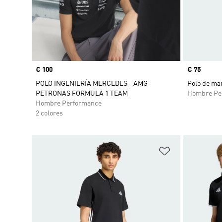
Precio
€ 100
Precio
€ 75
POLO INGENIERÍA MERCEDES - AMG
Polo de ma
PETRONAS FORMULA 1 TEAM
Hombre Pe
Hombre Performance
2 colores
Añadir a la li