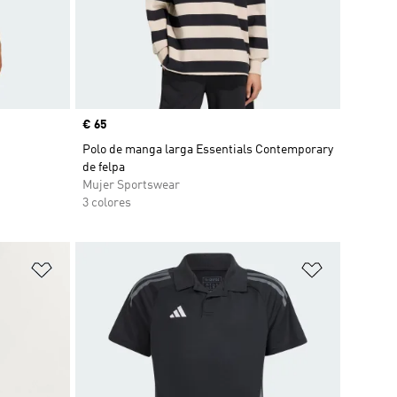
Precio
€ 65
Polo de manga larga Essentials Contemporary
de felpa
Mujer Sportswear
3 colores
Añadir a la lista de deseos
Añadir a la