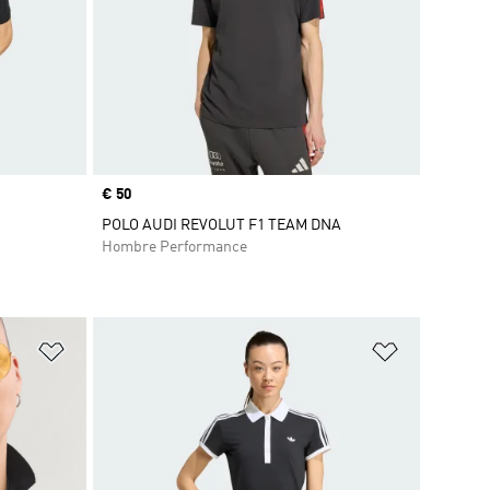
Precio
€ 50
POLO AUDI REVOLUT F1 TEAM DNA
Hombre Performance
Añadir a la lista de deseos
Añadir a la