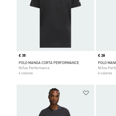
Precio
€ 35
Precio
€ 28
POLO MANGA CORTA PERFORMANCE
POLO MAN
Niños Performance
Niños Perf
4 colores
4 colores
Añadir a la li