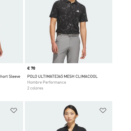
Precio
€ 70
hort Sleeve
POLO ULTIMATE365 MESH CLIMACOOL
Hombre Performance
2 colores
Añadir a la lista de deseos
Añadir a la