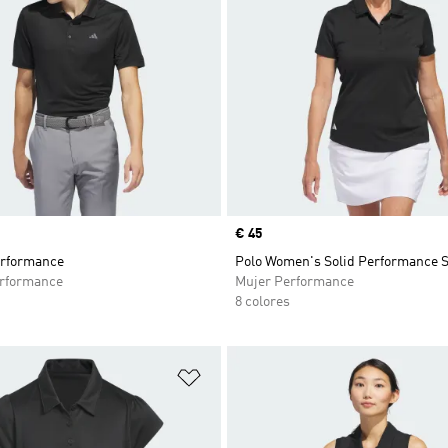
Precio
€ 45
erformance
Polo Women's Solid Performance S
rformance
Mujer Performance
8 colores
sta de deseos
Añadir a la lista de deseos