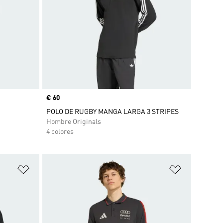
Precio
€ 60
POLO DE RUGBY MANGA LARGA 3 STRIPES
Hombre Originals
4 colores
Añadir a la lista de deseos
Añadir a la