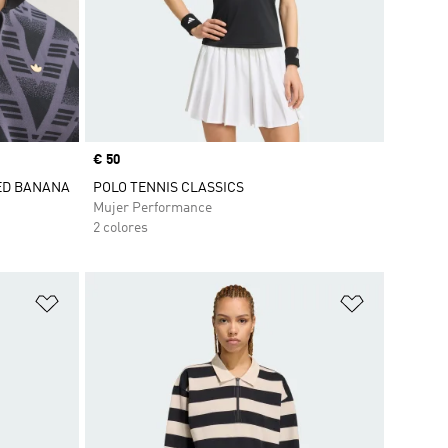
Precio
€ 50
ED BANANA
POLO TENNIS CLASSICS
Mujer Performance
2 colores
Añadir a la lista de deseos
Añadir a la