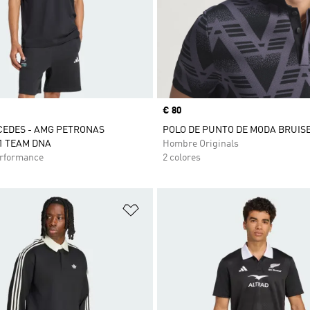
Precio
€ 80
CEDES - AMG PETRONAS
POLO DE PUNTO DE MODA BRUIS
1 TEAM DNA
Hombre Originals
rformance
2 colores
sta de deseos
Añadir a la lista de deseos