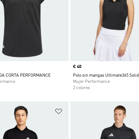
Precio
€ 40
GA CORTA PERFORMANCE
Polo sin mangas Ultimate365 Solid
ormance
Mujer Performance
2 colores
sta de deseos
Añadir a la lista de deseos