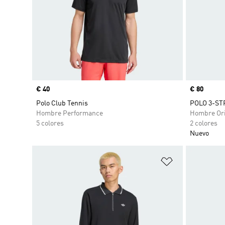
Precio
€ 40
Precio
€ 80
Polo Club Tennis
POLO 3-ST
Hombre Performance
Hombre Ori
5 colores
2 colores
Nuevo
Añadir a la li