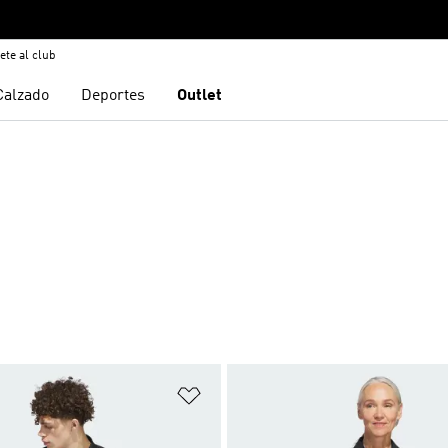
ete al club
Calzado
Deportes
Outlet
sta de deseos
Añadir a la lista de deseos