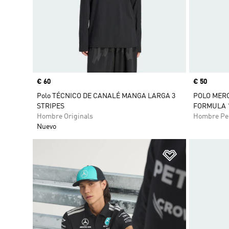
Precio
€ 60
Precio
€ 50
Polo TÉCNICO DE CANALÉ MANGA LARGA 3
POLO MER
STRIPES
FORMULA 
Hombre Originals
Hombre Pe
Nuevo
Añadir a la li