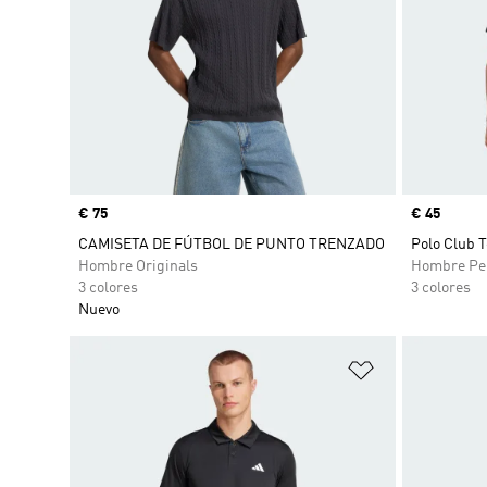
Precio
€ 75
Precio
€ 45
CAMISETA DE FÚTBOL DE PUNTO TRENZADO
Polo Club 
Hombre Originals
Hombre Pe
3 colores
3 colores
Nuevo
Añadir a la li