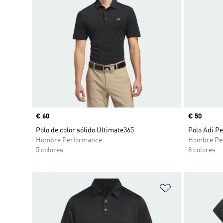
Precio
€ 60
Precio
€ 50
Polo de color sólido Ultimate365
Polo Adi P
Hombre Performance
Hombre Pe
5 colores
8 colores
Añadir a la li