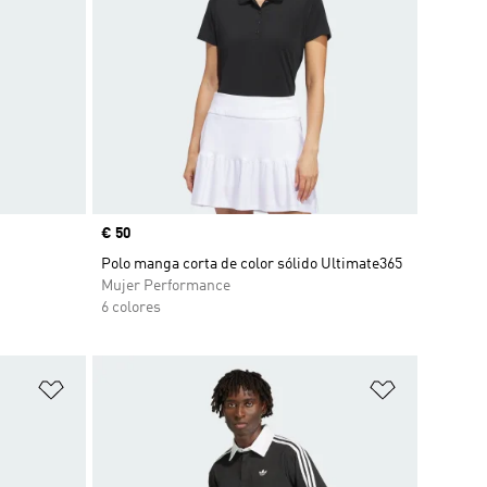
Precio
€ 50
Polo manga corta de color sólido Ultimate365
Mujer Performance
6 colores
Añadir a la lista de deseos
Añadir a la